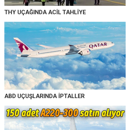
THY UÇAĞINDA ACİL TAHLİYE
ABD UÇUŞLARINDA İPTALLER