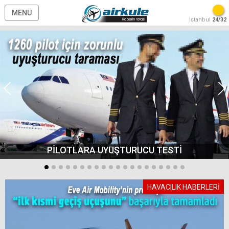
MENÜ
İstanbul
24/32
PİLOTLARA UYUŞTURUCU TESTİ
HAVACILIK HABERLERİ