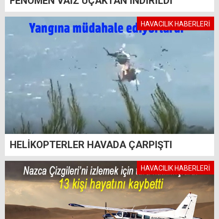
FENOMEN VAİZ UÇAKTAN İNDİRİLDİ
HAVACILIK HABERLERİ
HELİKOPTERLER HAVADA ÇARPIŞTI
HAVACILIK HABERLERİ