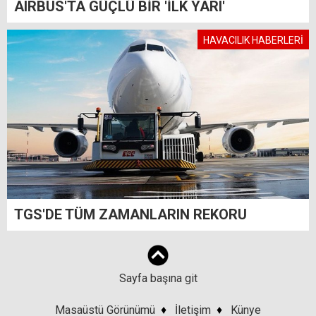
AIRBUS'TA GÜÇLÜ BİR 'İLK YARI'
HAVACILIK HABERLERİ
TGS'DE TÜM ZAMANLARIN REKORU
Sayfa başına git
Masaüstü Görünümü
♦
İletişim
♦
Künye