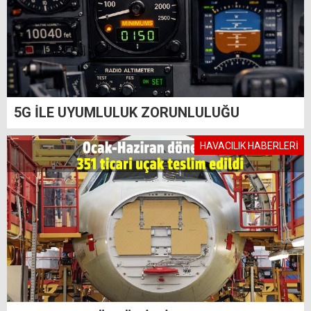
5G İLE UYUMLULUK ZORUNLULUĞU
HAVACILIK HABERLERİ