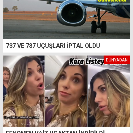
737 VE 787 UÇUŞLARI İPTAL OLDU
DÜNYADAN