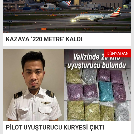
KAZAYA ‘220 METRE' KALDI
DÜNYADAN
PİLOT UYUŞTURUCU KURYESİ ÇIKTI