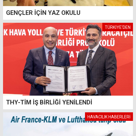
GENÇLER İÇİN YAZ OKULU
TÜRKİYE'DEN
THY-TİM İŞ BİRLİĞİ YENİLENDİ
HAVACILIK HABERLERİ