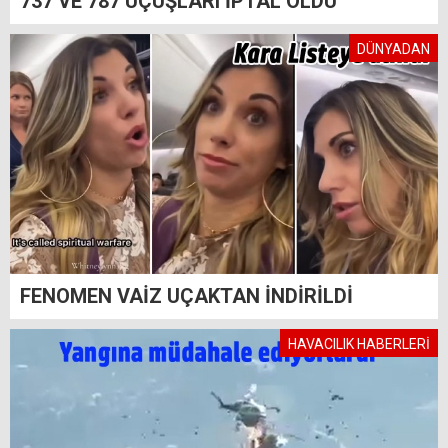
737 VE 787 UÇUŞLARI İPTAL OLDU
DÜNYADAN
FENOMEN VAİZ UÇAKTAN İNDİRİLDİ
HAVACILIK HABERLERİ