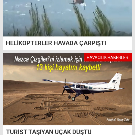
HELİKOPTERLER HAVADA ÇARPIŞTI
HAVACILIK HABERLERİ
TURİST TAŞIYAN UÇAK DÜŞTÜ