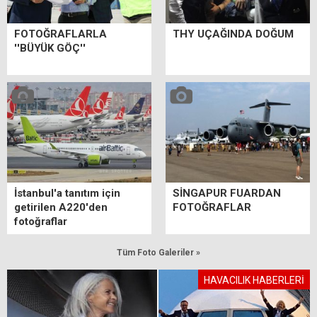
FOTOĞRAFLARLA
THY UÇAĞINDA DOĞUM
''BÜYÜK GÖÇ''
İstanbul'a tanıtım için
SİNGAPUR FUARDAN
getirilen A220'den
FOTOĞRAFLAR
fotoğraflar
Tüm Foto Galeriler »
HAVACILIK HABERLERİ