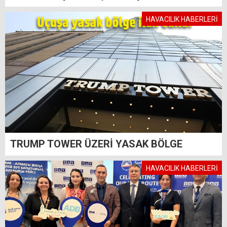
HAVACILIK HABERLERİ
TRUMP TOWER ÜZERİ YASAK BÖLGE
HAVACILIK HABERLERİ