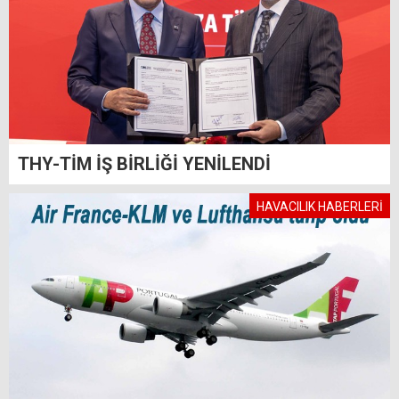
THY-TİM İŞ BİRLİĞİ YENİLENDİ
HAVACILIK HABERLERİ