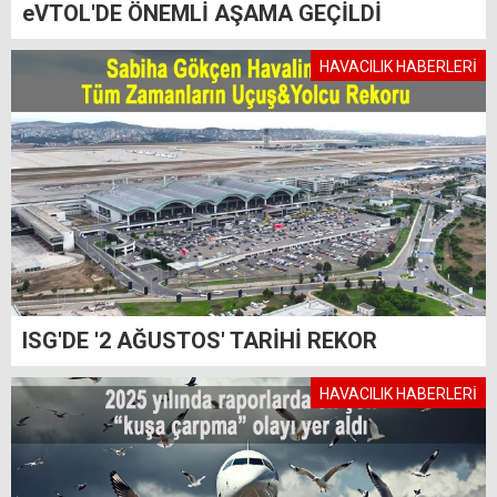
eVTOL'DE ÖNEMLİ AŞAMA GEÇİLDİ
HAVACILIK HABERLERİ
ISG'DE '2 AĞUSTOS' TARİHİ REKOR
HAVACILIK HABERLERİ