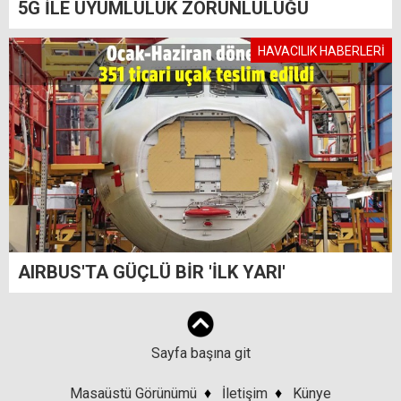
5G İLE UYUMLULUK ZORUNLULUĞU
HAVACILIK HABERLERİ
AIRBUS'TA GÜÇLÜ BİR 'İLK YARI'
Sayfa başına git
Masaüstü Görünümü
♦
İletişim
♦
Künye