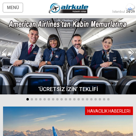
MENÜ
İstanbul
24/29
‘ÜCRETSİZ İZİN’ TEKLİFİ
HAVACILIK HABERLERİ