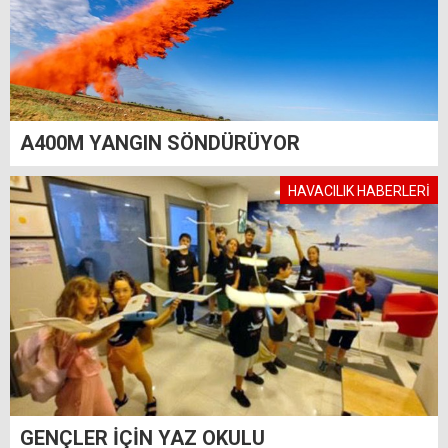
A400M YANGIN SÖNDÜRÜYOR
HAVACILIK HABERLERİ
GENÇLER İÇİN YAZ OKULU