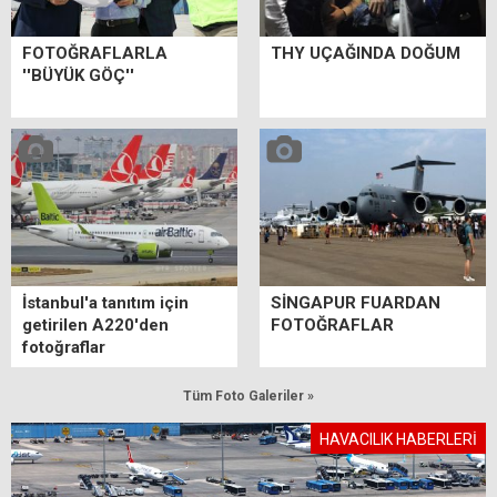
FOTOĞRAFLARLA
THY UÇAĞINDA DOĞUM
''BÜYÜK GÖÇ''
İstanbul'a tanıtım için
SİNGAPUR FUARDAN
getirilen A220'den
FOTOĞRAFLAR
fotoğraflar
Tüm Foto Galeriler »
HAVACILIK HABERLERİ