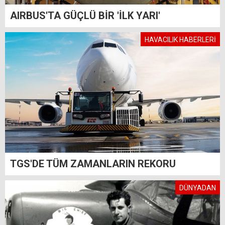
AIRBUS'TA GÜÇLÜ BİR 'İLK YARI'
HAVACILIK HABERLERİ
TGS'DE TÜM ZAMANLARIN REKORU
DÜNYADAN