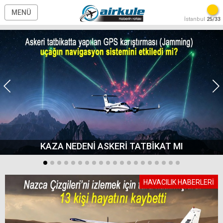
MENÜ
İstanbul
25/33
KAZA NEDENİ ASKERİ TATBİKAT MI
HAVACILIK HABERLERİ