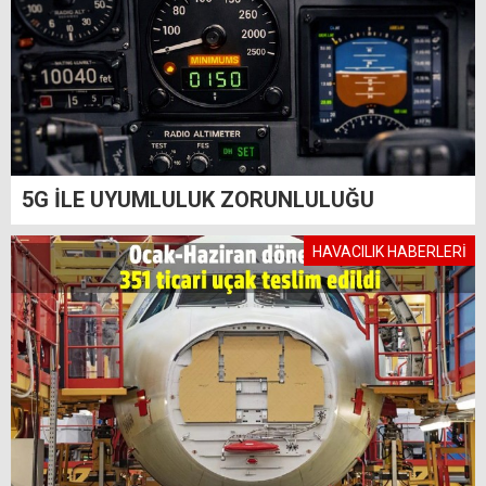
5G İLE UYUMLULUK ZORUNLULUĞU
HAVACILIK HABERLERİ