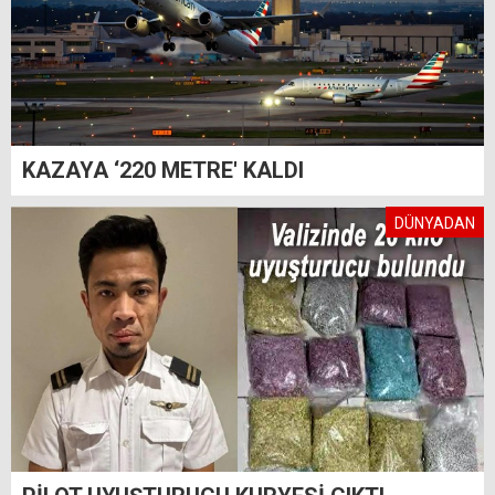
KAZAYA ‘220 METRE' KALDI
DÜNYADAN