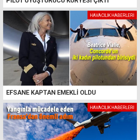
PİLOT UYUŞTURUCU KURYESİ ÇIKTI
HAVACILIK HABERLERİ
EFSANE KAPTAN EMEKLİ OLDU
HAVACILIK HABERLERİ