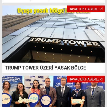
HAVACILIK HABERLERİ
TRUMP TOWER ÜZERİ YASAK BÖLGE
HAVACILIK HABERLERİ