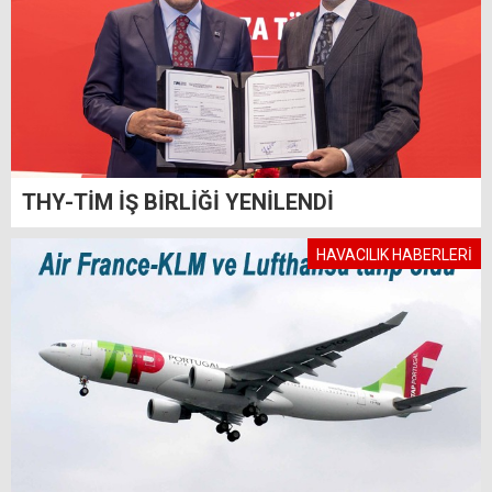
THY-TİM İŞ BİRLİĞİ YENİLENDİ
HAVACILIK HABERLERİ