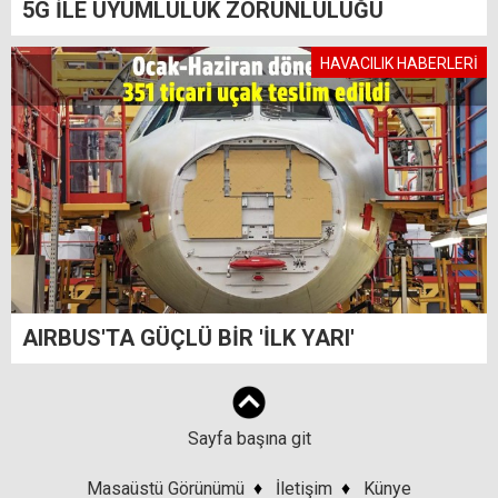
5G İLE UYUMLULUK ZORUNLULUĞU
HAVACILIK HABERLERİ
AIRBUS'TA GÜÇLÜ BİR 'İLK YARI'
Sayfa başına git
Masaüstü Görünümü
♦
İletişim
♦
Künye