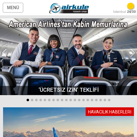
MENÜ
İstanbul
24/30
‘ÜCRETSİZ İZİN’ TEKLİFİ
HAVACILIK HABERLERİ