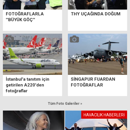
FOTOĞRAFLARLA
THY UÇAĞINDA DOĞUM
''BÜYÜK GÖÇ''
İstanbul'a tanıtım için
SİNGAPUR FUARDAN
getirilen A220'den
FOTOĞRAFLAR
fotoğraflar
Tüm Foto Galeriler »
HAVACILIK HABERLERİ