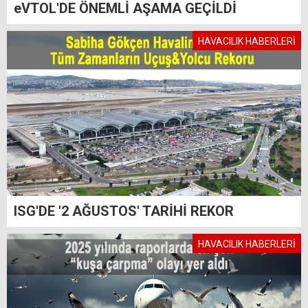
eVTOL'DE ÖNEMLİ AŞAMA GEÇİLDİ
HAVACILIK HABERLERİ
ISG'DE '2 AĞUSTOS' TARİHİ REKOR
HAVACILIK HABERLERİ