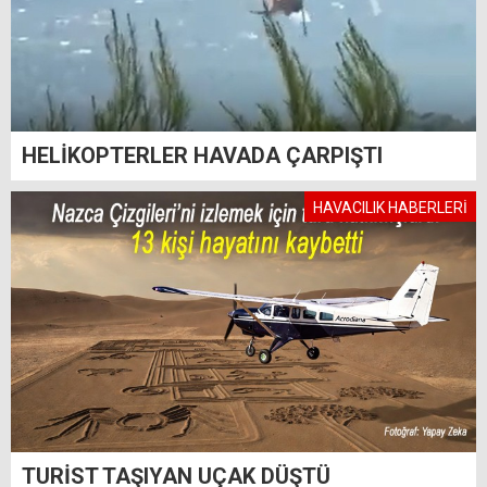
HELİKOPTERLER HAVADA ÇARPIŞTI
HAVACILIK HABERLERİ
TURİST TAŞIYAN UÇAK DÜŞTÜ