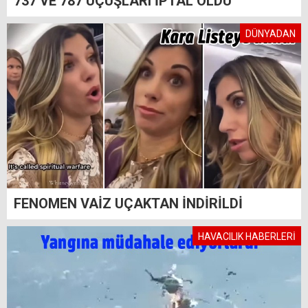
737 VE 787 UÇUŞLARI İPTAL OLDU
DÜNYADAN
FENOMEN VAİZ UÇAKTAN İNDİRİLDİ
HAVACILIK HABERLERİ