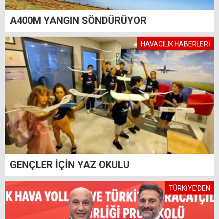
A400M YANGIN SÖNDÜRÜYOR
HAVACILIK HABERLERİ
GENÇLER İÇİN YAZ OKULU
TÜRKİYE'DEN