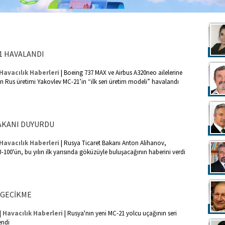
1 HAVALANDI
|
Havacılık Haberleri
Boeing 737 MAX ve Airbus A320neo ailelerine
n Rus üretimi Yakovlev MC-21’in “ilk seri üretim modeli” havalandı
AKANI DUYURDU
|
Havacılık Haberleri
Rusya Ticaret Bakanı Anton Alihanov,
-100'ün, bu yılın ilk yarısında göküzüyle buluşacağının haberini verdi
 GECİKME
|
|
Havacılık Haberleri
Rusya'nın yeni MC-21 yolcu uçağının seri
lendi