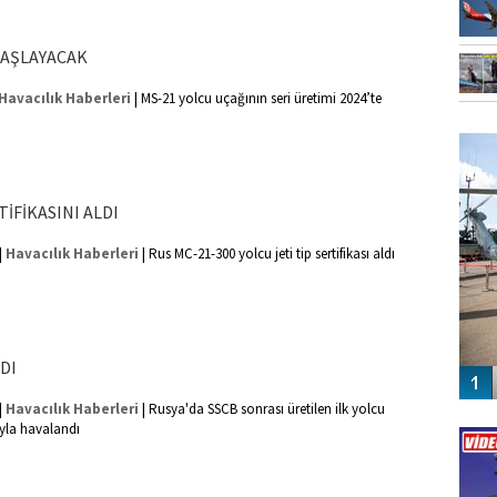
BAŞLAYACAK
|
Havacılık Haberleri
MS-21 yolcu uçağının seri üretimi 2024’te
FO
SİNG
TİFİKASINI ALDI
|
|
Havacılık Haberleri
Rus MC-21-300 yolcu jeti tip sertifikası aldı
DI
|
|
Havacılık Haberleri
Rusya'da SSCB sonrası üretilen ilk yolcu
Vİ
ıyla havalandı
ENGEL