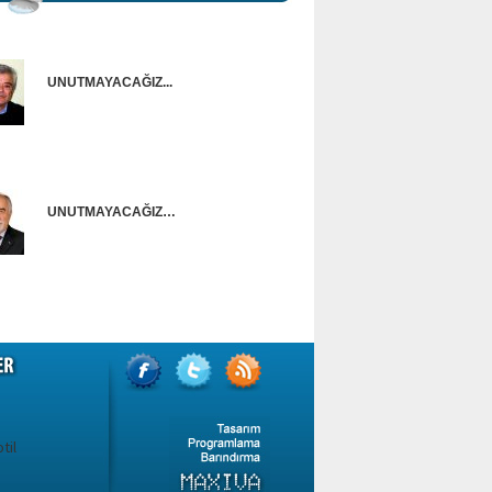
UNUTMAYACAĞIZ...
Onur Güntürkün
UNUTMAYACAĞIZ…
Ünal Başusta
til