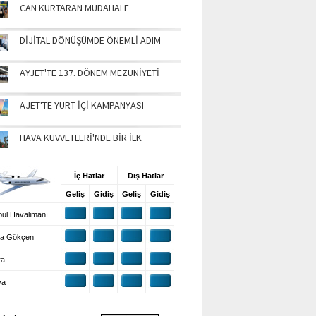
CAN KURTARAN MÜDAHALE
DİJİTAL DÖNÜŞÜMDE ÖNEMLİ ADIM
AYJET'TE 137. DÖNEM MEZUNİYETİ
AJET'TE YURT İÇİ KAMPANYASI
HAVA KUVVETLERİ'NDE BİR İLK
UŞ BİLGİLERİ
İç Hatlar
Dış Hatlar
Geliş
Gidiş
Geliş
Gidiş
ul Havalimanı
a Gökçen
ra
ya
VA DURUMU