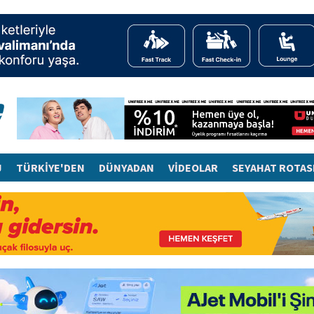
J
TÜRKİYE'DEN
DÜNYADAN
VİDEOLAR
SEYAHAT ROTAS