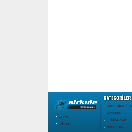
Havacılık Haber
•
Röportaj
•
Künye
•
Türkiye'den
•
İletişim
•
Dünyadan
•