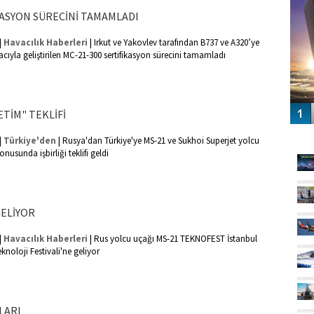
KASYON SÜRECİNİ TAMAMLADI
|
|
Havacılık Haberleri
Irkut ve Yakovlev tarafından B737 ve A320’ye
cıyla geliştirilen MC-21-300 sertifikasyon sürecini tamamladı
TİM" TEKLİFİ
GÜ
|
|
Türkiye'den
Rusya'dan Türkiye'ye MS-21 ve Sukhoi Superjet yolcu
nusunda işbirliği teklifi geldi
ELİYOR
|
|
Havacılık Haberleri
Rus yolcu uçağı MS-21 TEKNOFEST İstanbul
knoloji Festivali'ne geliyor
LARI