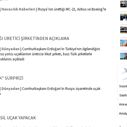
|
|
Havacılık Haberleri
Rusya’nın ürettiği MC-21, Airbus ve Boeing’le
ĞI ÜRETİCİ ŞİRKETİNDEN AÇIKLAMA
|
|
Dünyadan
Cumhurbaşkanı Erdoğan'ın Türkiye'nin ilgilendiğini
us yolcu uçaklarının üreticisi İrkut şirketi, bazı Türk şirketlerle
klarını açıkladı
UÇ
K” SÜRPRİZİ
İstanb
|
|
Dünyadan
Cumhurbaşkanı Erdoğan'ın Rusya ziyaretinde uçak
ı
Sabih
Anka
Antal
ESİL UÇAK YAPACAK
HA