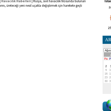
|
|
Havacılık Haberleri
Rusya, sivil havacılık filosunda bulunan
İsta
rını, üreteceği yeni nesil uçakla değiştirmek için harekete geçti
P
25
AR