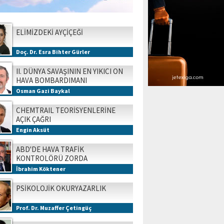
ELİMİZDEKİ AYÇİÇEĞİ
Doç. Dr. Esra Bihter Gürler
II. DÜNYA SAVAŞININ EN YIKICI ON
HAVA BOMBARDIMANI
Osman Gazi Baykal
CHEMTRAIL TEORİSYENLERİNE
AÇIK ÇAĞRI
Engin Aksüt
ABD'DE HAVA TRAFİK
KONTROLÖRÜ ZORDA
İbrahim Köktener
PSİKOLOJİK OKURYAZARLIK
Prof. Dr. Muzaffer Çetingüç