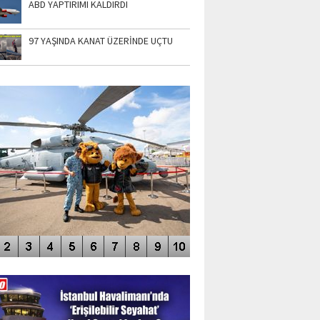
ABD YAPTIRIMI KALDIRDI
97 YAŞINDA KANAT ÜZERİNDE UÇTU
TO GALERİ
APUR AIRSHOW-2020
DEO GALERİ
LERİN AŞILDIĞI HAVALİMANI