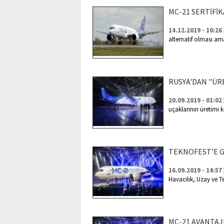
MC-21 SERTİFİ
14.12.2019 - 10:26
alternatif olması ama
RUSYA'DAN "ÜRE
20.09.2019 - 01:02
uçaklarının üretimi ko
TEKNOFEST'E G
16.09.2019 - 14:57
Havacılık, Uzay ve Te
MC-21 AVANTAJ