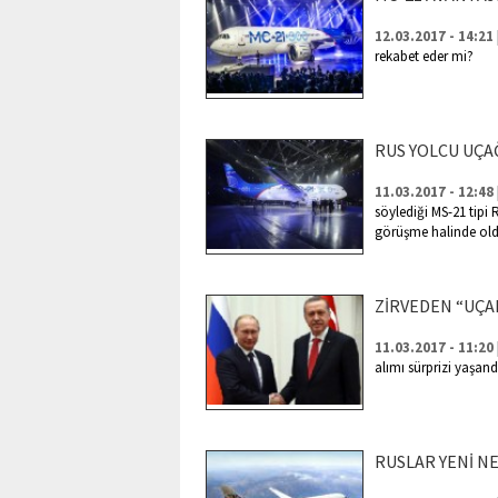
12.03.2017 - 14:21
rekabet eder mi?
RUS YOLCU UÇA
11.03.2017 - 12:48
söylediği MS-21 tipi R
görüşme halinde oldu
ZİRVEDEN “UÇA
11.03.2017 - 11:20
alımı sürprizi yaşand
RUSLAR YENİ N