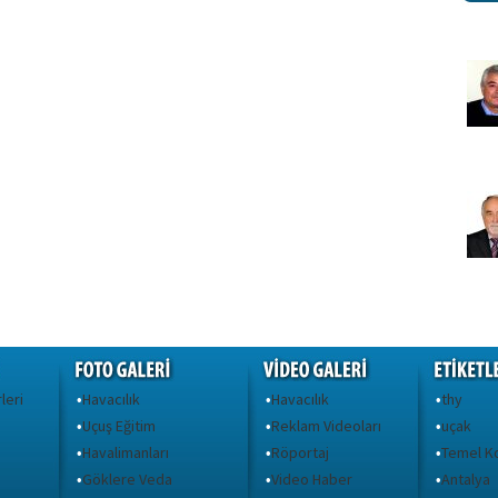
leri
Havacılık
Havacılık
thy
•
•
•
Uçuş Eğitim
Reklam Videoları
uçak
•
•
•
Havalimanları
Röportaj
Temel Ko
•
•
•
Göklere Veda
Video Haber
Antalya
•
•
•