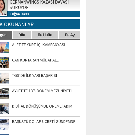
GERMANWINGS KAZASI DAVASI
SÜRÜYOR
Tuğba İncel
K OKUNANLAR
AJET'TE YURT İÇİ KAMPANYASI
CAN KURTARAN MÜDAHALE
TGS’DE İLK YARI BAŞARISI
AYJET'TE 137. DÖNEM MEZUNİYETİ
DİJİTAL DÖNÜŞÜMDE ÖNEMLİ ADIM
BAŞÜSTÜ DOLAP ÜCRETİ GÜNDEMDE