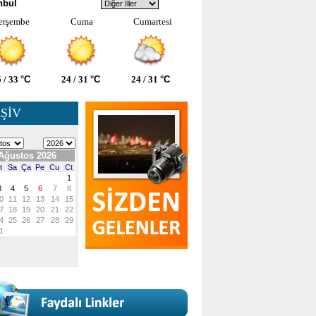
nbul
erşembe
Cuma
Cumartesi
 / 33
°C
24 / 31
°C
24 / 31
°C
ŞİV