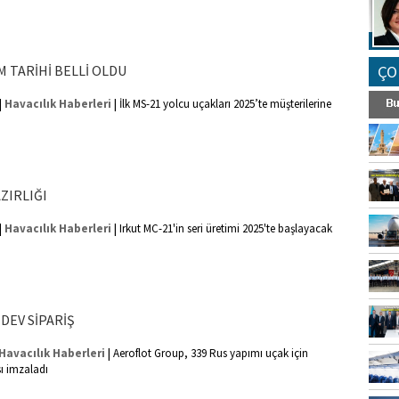
M TARİHİ BELLİ OLDU
ÇO
|
|
Havacılık Haberleri
İlk MS-21 yolcu uçakları 2025’te müşterilerine
ZIRLIĞI
|
|
Havacılık Haberleri
Irkut MC-21'in seri üretimi 2025'te başlayacak
DEV SİPARİŞ
|
Havacılık Haberleri
Aeroflot Group, 339 Rus yapımı uçak için
ı imzaladı