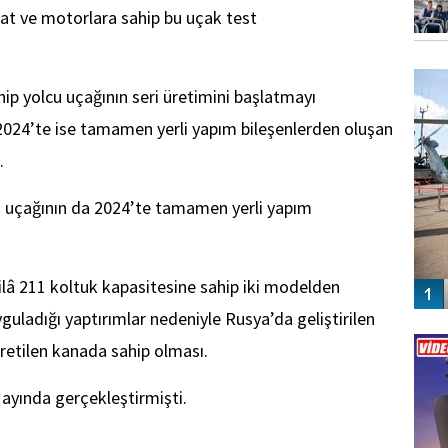
nat ve motorlara sahip bu uçak test
FO
SİNG
ip yolcu uçağının seri üretimini başlatmayı
2024’te ise tamamen yerli yapım bileşenlerden oluşan
.
 uçağının da 2024’te tamamen yerli yapım
ilâ 211 koltuk kapasitesine sahip iki modelden
yguladığı yaptırımlar nedeniyle Rusya’da geliştirilen
Vİ
ENGEL
retilen kanada sahip olması.
 ayında gerçekleştirmişti.