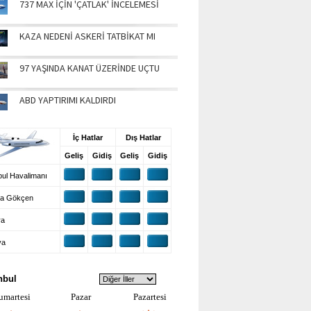
737 MAX İÇİN 'ÇATLAK' İNCELEMESİ
KAZA NEDENİ ASKERİ TATBİKAT MI
97 YAŞINDA KANAT ÜZERİNDE UÇTU
ABD YAPTIRIMI KALDIRDI
UŞ BİLGİLERİ
İç Hatlar
Dış Hatlar
Geliş
Gidiş
Geliş
Gidiş
ul Havalimanı
a Gökçen
ra
ya
VA DURUMU
nbul
umartesi
Pazar
Pazartesi