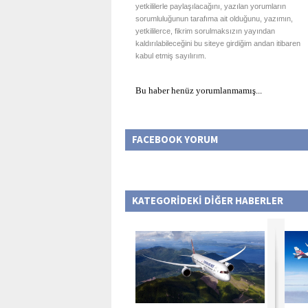
yetkililerle paylaşılacağını, yazılan yorumların
sorumluluğunun tarafıma ait olduğunu, yazımın,
yetkililerce, fikrim sorulmaksızın yayından
kaldırılabileceğini bu siteye girdiğim andan itibaren
kabul etmiş sayılırım.
Bu haber henüz yorumlanmamış...
FACEBOOK YORUM
KATEGORİDEKİ DİĞER HABERLER