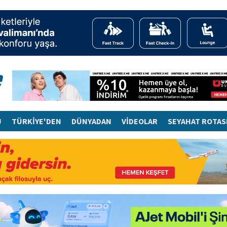
J
TÜRKİYE'DEN
DÜNYADAN
VİDEOLAR
SEYAHAT ROTAS