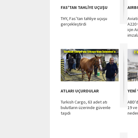
FAS'TAN TAHLİYE UÇUŞU
AIRB
THY, Fas’tan tahliye uçuşu
Aviat
gerçekleştirdi
A220 
için 
imzal
ATLARI UÇURDULAR
YENİ 
Turkish Cargo, 63 adet atı
ABD'd
bulutların üzerinde güvenle
19 ve
taşıdı
nedeni