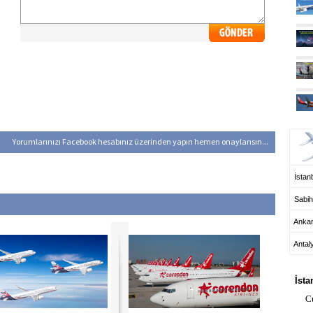
UÇ
Yorumlarınızı Facebook hesabınız üzerinden yapın hemen onaylansın...
İstanb
Sabih
Anka
Antal
HA
İsta
C