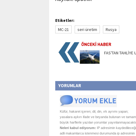
Etiketler:
MC-21
seri üretim
Rusya
FAS'TAN TAHLİYE
YORUMLAR
Küfür, hakaret içeren; dil, din, ırk ayrımı yapan;
yasalara aykırı ifade ve beyanda bulunan ve tamam
büyük harflerle yazılan yorumlar yayınlanmayacaktı
Neleri kabul ediyorum:
IP adresimin kaydedileceği
adli makamlarca istenmesi durumunda ip adresimin