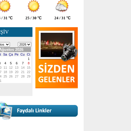
 / 31
°C
25 / 30
°C
24 / 31
°C
ŞİV