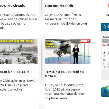
US'A DEV SİPARİŞ
CORENDON'A ÖDÜL
ion Capital Group, 20 adet
Corendon Airlines, "Yolcu
24
ve 40 adet A320neo Ailesi
Taşımacılığı Hizmetleri"
Airbus ile sözleşme
kategorisinde dördüncü oldu
AR
adı
YILIN İLK İPTALLERİ
TEMEL KOTİL'DEN YENİ YIL
MESAJI
e 2 bini aşkın uçuş, Kovid-
 zorlu hava koşulları
TUSAŞ Genel Müdürü Temel
yle iptal edildi
Kotil, 2022 yılında yepyeni
başarılara imza atacaklarının
müjdesini verdi