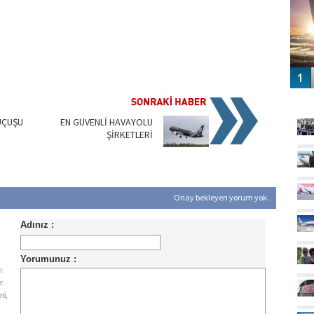
GÜ
 UÇUŞU
EN GÜVENLİ HAVAYOLU
ŞİRKETLERİ
Onay bekleyen yorum yok.
ı
r.
ni,