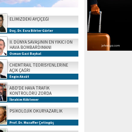
ELİMİZDEKİ AYÇİÇEĞİ
Doç. Dr. Esra Bihter Gürler
II. DÜNYA SAVAŞININ EN YIKICI ON
HAVA BOMBARDIMANI
Osman Gazi Baykal
CHEMTRAIL TEORİSYENLERİNE
AÇIK ÇAĞRI
Engin Aksüt
ABD'DE HAVA TRAFİK
KONTROLÖRÜ ZORDA
İbrahim Köktener
PSİKOLOJİK OKURYAZARLIK
Prof. Dr. Muzaffer Çetingüç