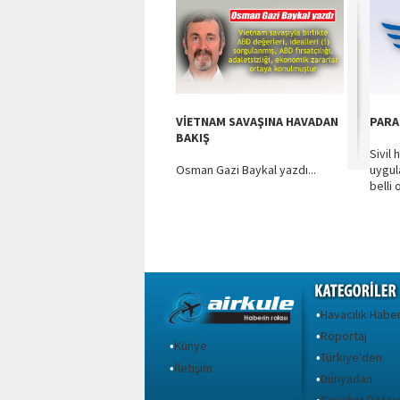
VİETNAM SAVAŞINA HAVADAN
PARA
BAKIŞ
Sivil 
Osman Gazi Baykal yazdı...
uygul
belli o
Havacılık Haber
•
Röportaj
•
Künye
•
Türkiye'den
•
İletişim
•
Dünyadan
•