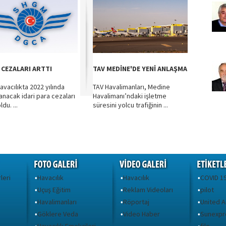
 CEZALARI ARTTI
TAV MEDİNE'DE YENİ ANLAŞMA
havacılıkta 2022 yılında
TAV Havalimanları, Medine
anacak idari para cezaları
Havalimanı’ndaki işletme
ldu. ...
süresini yolcu trafiğinin ...
leri
Havacılık
Havacılık
COVID 1
•
•
•
Uçuş Eğitim
Reklam Videoları
pilot
•
•
•
Havalimanları
Röportaj
United A
•
•
•
Göklere Veda
Video Haber
Sunexpr
•
•
•