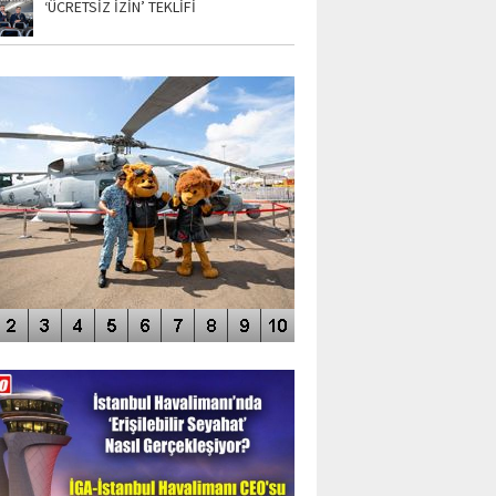
‘ÜCRETSİZ İZİN’ TEKLİFİ
TO GALERİ
APUR AIRSHOW-2020
DEO GALERİ
LERİN AŞILDIĞI HAVALİMANI