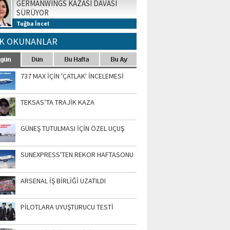
GERMANWINGS KAZASI DAVASI
SÜRÜYOR
Tuğba İncel
K OKUNANLAR
737 MAX İÇİN 'ÇATLAK' İNCELEMESİ
TEKSAS’TA TRAJİK KAZA
GÜNEŞ TUTULMASI İÇİN ÖZEL UÇUŞ
SUNEXPRESS'TEN REKOR HAFTASONU
ARSENAL İŞ BİRLİĞİ UZATILDI
PİLOTLARA UYUŞTURUCU TESTİ