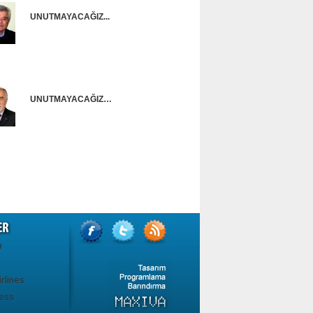
UNUTMAYACAĞIZ...
Onur Güntürkün
UNUTMAYACAĞIZ…
Ünal Başusta
9
irlines
ess