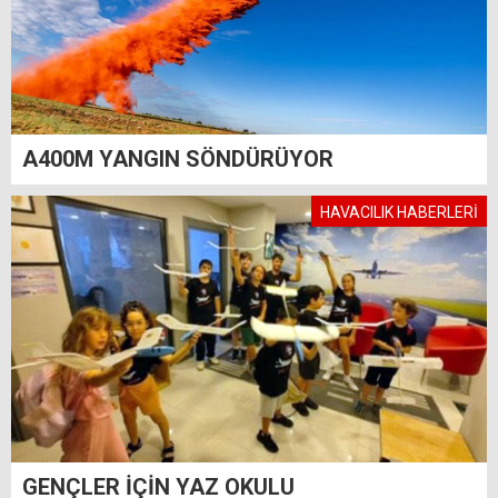
A400M YANGIN SÖNDÜRÜYOR
HAVACILIK HABERLERİ
GENÇLER İÇİN YAZ OKULU