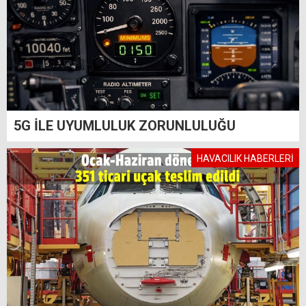
5G İLE UYUMLULUK ZORUNLULUĞU
HAVACILIK HABERLERİ