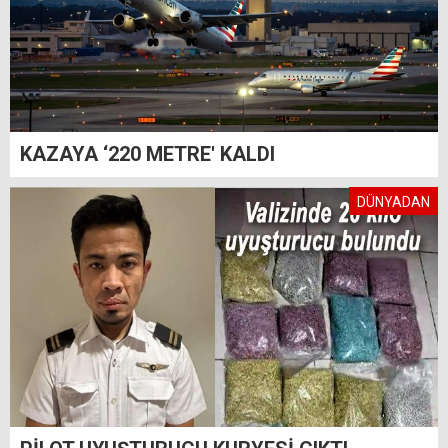
KAZAYA ‘220 METRE' KALDI
DÜNYADAN