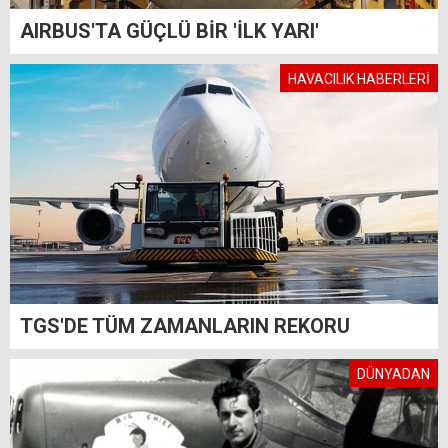
AIRBUS'TA GÜÇLÜ BİR 'İLK YARI'
HAVACILIK HABERLERİ
TGS'DE TÜM ZAMANLARIN REKORU
DÜNYADAN