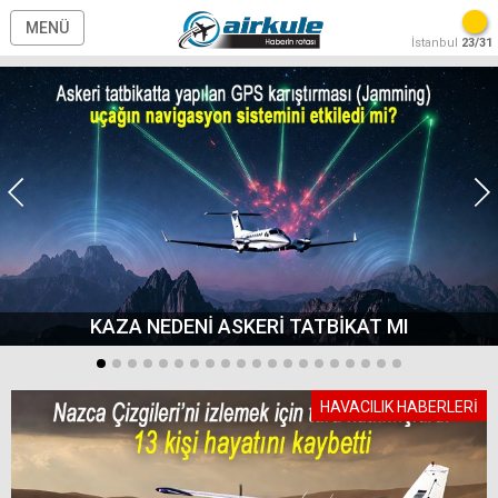
MENÜ
İstanbul
23/31
KAZA NEDENİ ASKERİ TATBİKAT MI
HAVACILIK HABERLERİ