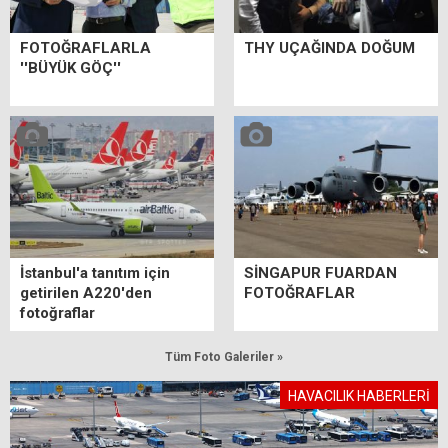
FOTOĞRAFLARLA
THY UÇAĞINDA DOĞUM
''BÜYÜK GÖÇ''
İstanbul'a tanıtım için
SİNGAPUR FUARDAN
getirilen A220'den
FOTOĞRAFLAR
fotoğraflar
Tüm Foto Galeriler »
HAVACILIK HABERLERİ