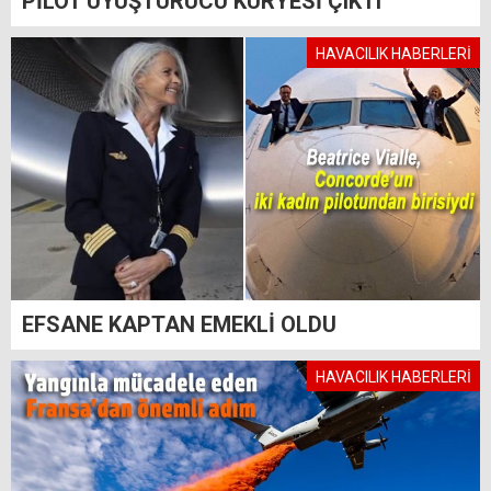
PİLOT UYUŞTURUCU KURYESİ ÇIKTI
HAVACILIK HABERLERİ
EFSANE KAPTAN EMEKLİ OLDU
HAVACILIK HABERLERİ