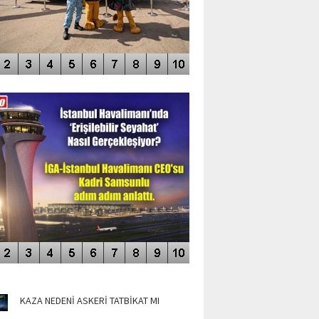
DEO GALERİ
LERİN AŞILDIĞI HAVALİMANI
NÜN MANŞETLERİ
KAZA NEDENİ ASKERİ TATBİKAT MI