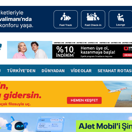
J
TÜRKİYE'DEN
DÜNYADAN
VİDEOLAR
SEYAHAT ROTAS