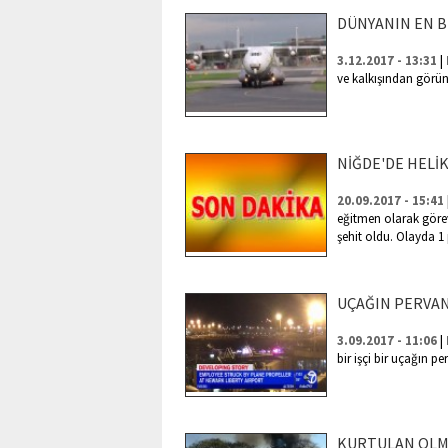
DÜNYANIN EN B
|
3.12.2017 - 13:31
ve kalkışından görün
NİĞDE'DE HELİ
20.09.2017 - 15:41
eğitmen olarak göre
şehit oldu. Olayda 1 
UÇAĞIN PERVANE
|
3.09.2017 - 11:06
bir işçi bir uçağın pe
KURTULAN OLM