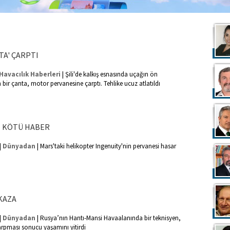
TA' ÇARPTI
|
Havacılık Haberleri
Şili'de kalkış esnasında uçağın ön
bir çanta, motor pervanesine çarptı. Tehlike ucuz atlatıldı
N KÖTÜ HABER
|
|
Dünyadan
Mars'taki helikopter Ingenuity'nin pervanesi hasar
KAZA
|
|
Dünyadan
Rusya’nın Hantı-Mansi Havaalanında bir teknisyen,
arpması sonucu yaşamını yitirdi