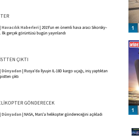
PTER
|
|
Havacılık Haberleri
2019'un en önemli hava aracı Sikorsky–
.. İlk gerçek görüntüsü bugün yayınlandı
Vİ
ENGEL
İSTTEN ÇIKTI
|
|
Dünyadan
Rusya'da İlyuşin IL-18D kargo uçağı, iniş yaptıktan
stten çıktı
HELİKOPTER GÖNDERECEK
|
|
Dünyadan
NASA, Mars'a helikopter göndereceğini açıkladı
GÜ