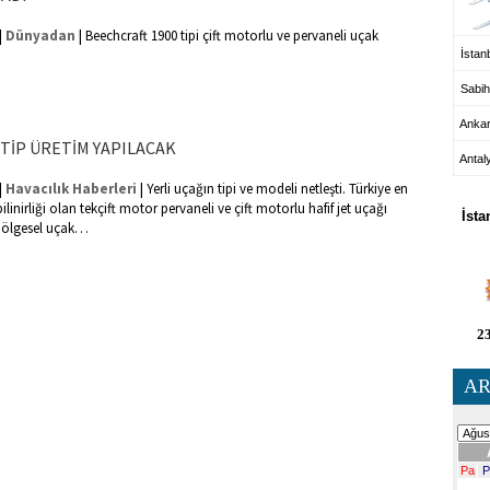
|
|
Dünyadan
Beechcraft 1900 tipi çift motorlu ve pervaneli uçak
İstanb
Sabih
Anka
 TİP ÜRETİM YAPILACAK
Antal
HA
|
|
Havacılık Haberleri
Yerli uçağın tipi ve modeli netleşti. Türkiye en
bilinirliği olan tekçift motor pervaneli ve çift motorlu hafif jet uçağı
İsta
 bölgesel uçak…
23
AR