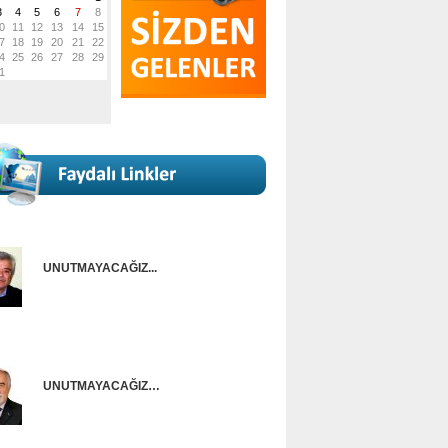
UNUTMAYACAĞIZ...
Onur Güntürkün
UNUTMAYACAĞIZ…
Ünal Başusta