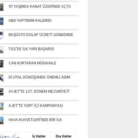
97 YAŞINDA KANAT ÜZERİNDE UÇTU
ABD YAPTIRIMI KALDIRDI
BAŞÜSTÜ DOLAP ÜCRETİ GÜNDEMDE
TGS'DE İLK YARI BAŞARISI
CAN KURTARAN MÜDAHALE
DİJİTAL DÖNÜŞÜMDE ÖNEMLİ ADIM
AYJET'TE 137. DÖNEM MEZUNİYETİ
AJET'TE YURT İÇİ KAMPANYASI
HAVA KUVVETLERİ'NDE BİR İLK
UŞ BİLGİLERİ
İç Hatlar
Dış Hatlar