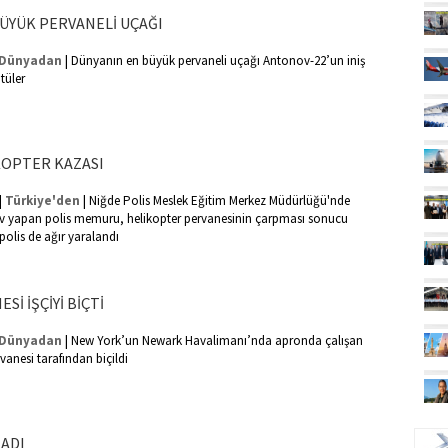
ÜYÜK PERVANELİ UÇAĞI
|
Dünyadan
Dünyanın en büyük pervaneli uçağı Antonov-22’un iniş
tüler
KOPTER KAZASI
|
|
Türkiye'den
Niğde Polis Meslek Eğitim Merkez Müdürlüğü'nde
v yapan polis memuru, helikopter pervanesinin çarpması sonucu
polis de ağır yaralandı
Sİ İŞÇİYİ BİÇTİ
|
Dünyadan
New York’un Newark Havalimanı’nda apronda çalışan
rvanesi tarafından biçildi
UÇ
ADI