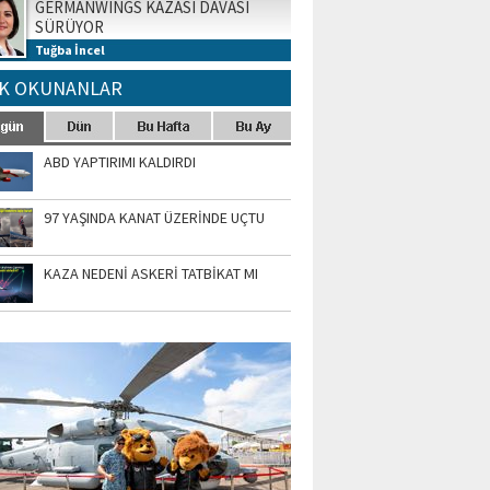
GERMANWINGS KAZASI DAVASI
SÜRÜYOR
Tuğba İncel
K OKUNANLAR
ABD YAPTIRIMI KALDIRDI
97 YAŞINDA KANAT ÜZERİNDE UÇTU
KAZA NEDENİ ASKERİ TATBİKAT MI
TO GALERİ
APUR AIRSHOW-2020