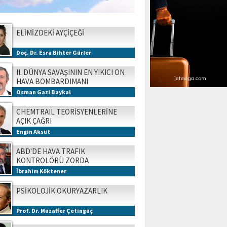
ELİMİZDEKİ AYÇİÇEĞİ
Doç. Dr. Esra Bihter Gürler
II. DÜNYA SAVAŞININ EN YIKICI ON
HAVA BOMBARDIMANI
Osman Gazi Baykal
CHEMTRAIL TEORİSYENLERİNE
AÇIK ÇAĞRI
Engin Aksüt
ABD'DE HAVA TRAFİK
KONTROLÖRÜ ZORDA
İbrahim Köktener
PSİKOLOJİK OKURYAZARLIK
Prof. Dr. Muzaffer Çetingüç