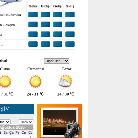
Geliş
Gidiş
Geliş
Gidiş
ul Havalimanı
a Gökçen
ra
ya
VA DURUMU
nbul
Cuma
Cumartesi
Pazar
 / 31
°C
24 / 31
°C
24 / 30
°C
ŞİV