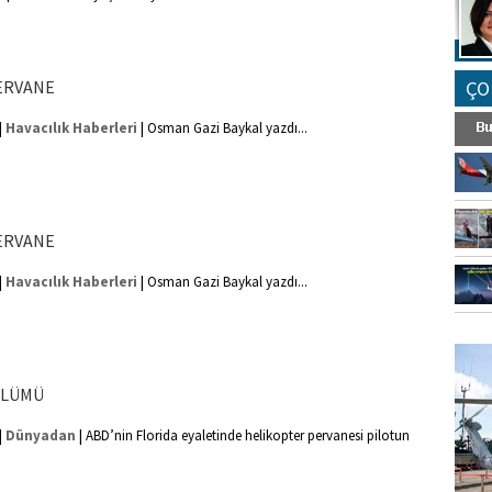
ERVANE
ÇO
|
|
Havacılık Haberleri
Osman Gazi Baykal yazdı...
ERVANE
|
|
Havacılık Haberleri
Osman Gazi Baykal yazdı...
FO
SİNG
ÖLÜMÜ
|
|
Dünyadan
ABD’nin Florida eyaletinde helikopter pervanesi pilotun