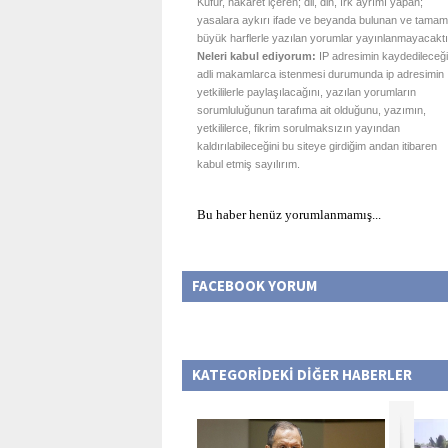
Küfür, hakaret içeren; dil, din, ırk ayrımı yapan;
yasalara aykırı ifade ve beyanda bulunan ve tamam
büyük harflerle yazılan yorumlar yayınlanmayacaktı
Neleri kabul ediyorum:
IP adresimin kaydedileceği
adli makamlarca istenmesi durumunda ip adresimin
yetkililerle paylaşılacağını, yazılan yorumların
sorumluluğunun tarafıma ait olduğunu, yazımın,
yetkililerce, fikrim sorulmaksızın yayından
kaldırılabileceğini bu siteye girdiğim andan itibaren
kabul etmiş sayılırım.
Bu haber henüz yorumlanmamış...
FACEBOOK YORUM
KATEGORİDEKİ DİĞER HABERLER