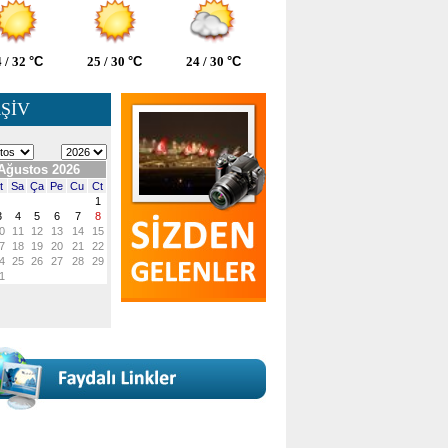
 / 32
°C
25 / 30
°C
24 / 30
°C
ŞİV