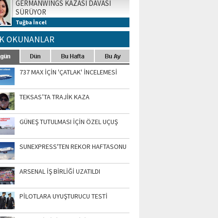
GERMANWINGS KAZASI DAVASI
SÜRÜYOR
Tuğba İncel
K OKUNANLAR
737 MAX İÇİN 'ÇATLAK' İNCELEMESİ
TEKSAS’TA TRAJİK KAZA
GÜNEŞ TUTULMASI İÇİN ÖZEL UÇUŞ
SUNEXPRESS'TEN REKOR HAFTASONU
ARSENAL İŞ BİRLİĞİ UZATILDI
PİLOTLARA UYUŞTURUCU TESTİ