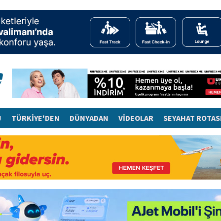
J
TÜRKİYE'DEN
DÜNYADAN
VİDEOLAR
SEYAHAT ROTAS