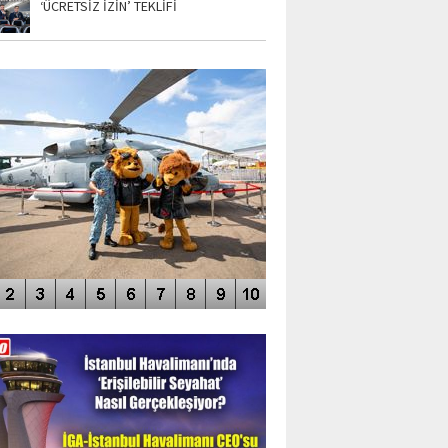
‘ÜCRETSİZ İZİN’ TEKLİFİ
TO GALERİ
APUR AIRSHOW-2020
DEO GALERİ
LERİN AŞILDIĞI HAVALİMANI