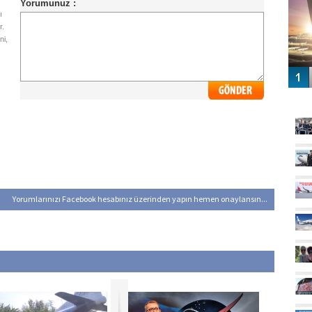
ı
r.
ni,
GÜ
Yorumlarınızı Facebook hesabınız üzerinden yapın hemen onaylansın...