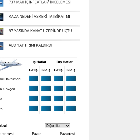
737 MAX İÇİN 'ÇATLAK' İNCELEMESİ
KAZA NEDENİ ASKERİ TATBİKAT MI
97 YAŞINDA KANAT ÜZERİNDE UÇTU
ABD YAPTIRIMI KALDIRDI
UŞ BİLGİLERİ
İç Hatlar
Dış Hatlar
Geliş
Gidiş
Geliş
Gidiş
ul Havalimanı
a Gökçen
ra
ya
VA DURUMU
nbul
umartesi
Pazar
Pazartesi