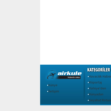
Havacılık Haber
•
Röportaj
•
Künye
•
Türkiye'den
•
İletişim
•
Dünyadan
•
Seyahat Rotas
•