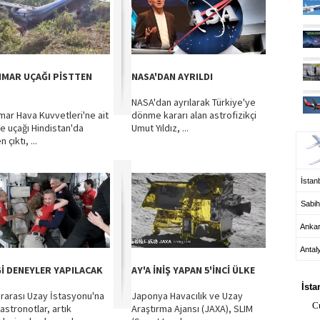
MAR UÇAĞI PİSTTEN
NASA'DAN AYRILDI
NASA'dan ayrılarak Türkiye'ye
ar Hava Kuvvetleri'ne ait
dönme kararı alan astrofizikçi
UÇ
ye uçağı Hindistan'da
Umut Yıldız, ...
 çıktı, ...
İstanb
Sabih
Anka
Antal
HA
İ DENEYLER YAPILACAK
AY'A İNİŞ YAPAN 5'İNCİ ÜLKE
İsta
ararası Uzay İstasyonu'na
Japonya Havacılık ve Uzay
C
astronotlar, artık
Araştırma Ajansı (JAXA), SLIM