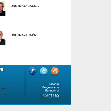
UNUTMAYACAĞIZ...
Onur Güntürkün
UNUTMAYACAĞIZ…
Ünal Başusta
lines
emuru
s