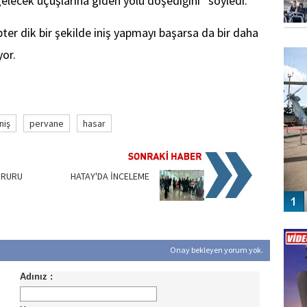
elecek uçuşlarına giden yolu döşediğini” söyledi.
ter dik bir şekilde iniş yapmayı başarsa da bir daha
FO
or.
SİNG
iniş
pervane
hasar
GURURU
HATAY'DA İNCELEME
Vİ
ENGEL
Onay bekleyen yorum yok.