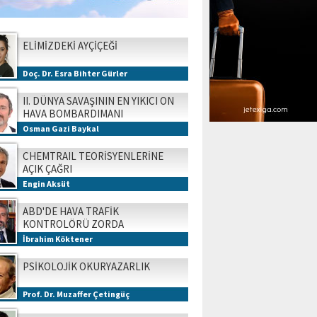
ELİMİZDEKİ AYÇİÇEĞİ
Doç. Dr. Esra Bihter Gürler
II. DÜNYA SAVAŞININ EN YIKICI ON
HAVA BOMBARDIMANI
Osman Gazi Baykal
CHEMTRAIL TEORİSYENLERİNE
AÇIK ÇAĞRI
Engin Aksüt
ABD'DE HAVA TRAFİK
KONTROLÖRÜ ZORDA
İbrahim Köktener
PSİKOLOJİK OKURYAZARLIK
Prof. Dr. Muzaffer Çetingüç