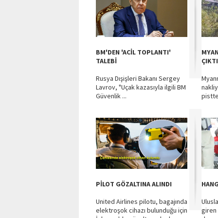
BM'DEN 'ACİL TOPLANTI'
MYAN
TALEBİ
ÇIKTI
Rusya Dışişleri Bakanı Sergey
Myanm
Lavrov, "Uçak kazasıyla ilgili BM
nakli
Güvenlik ...
pistten
PİLOT GÖZALTINA ALINDI
HANG
United Airlines pilotu, bagajında
Ulusl
elektroşok cihazı bulunduğu için
giren 