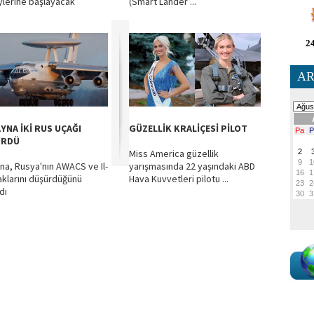
lerine başlayacak
(Smart Lander ...
24
AR
YNA İKİ RUS UÇAĞI
GÜZELLİK KRALİÇESİ PİLOT
ÜRDÜ
Miss America güzellik
na, Rusya'nın AWACS ve Il-
yarışmasında 22 yaşındaki ABD
aklarını düşürdüğünü
Hava Kuvvetleri pilotu ...
dı