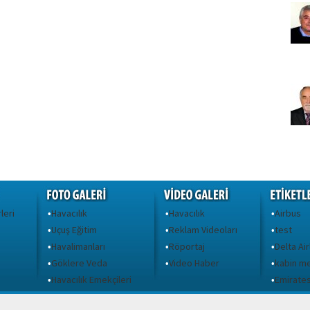
leri
Havacılık
Havacılık
Airbus
•
•
•
Uçuş Eğitim
Reklam Videoları
test
•
•
•
Havalimanları
Röportaj
Delta Air
•
•
•
Göklere Veda
Video Haber
kabin m
•
•
•
ı
Havacılık Emekçileri
Emirate
•
•