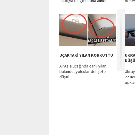
İskoçya'da gözaltına alındı
deney
UÇAKTAKİ YILAN KORKUTTU
UKRA
DÜŞ
AirAsia uçağında canlı yılan
bulundu, yolcular dehşete
Ukray
düştü
22 uç
açıkla