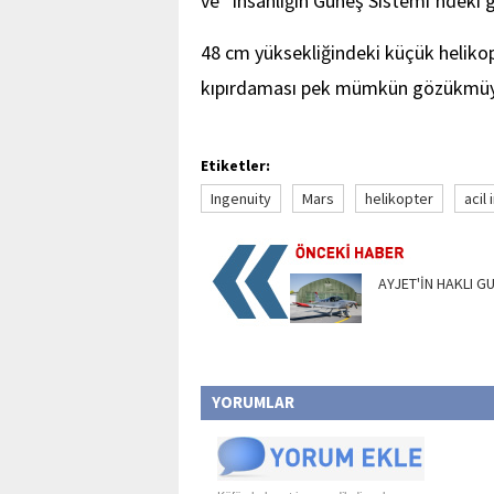
ve “insanlığın Güneş Sistemi’ndeki g
48 cm yüksekliğindeki küçük helikop
kıpırdaması pek mümkün gözükmüy
Etiketler:
Ingenuity
Mars
helikopter
acil 
AYJET'İN HAKLI 
YORUMLAR