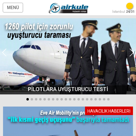
MENÜ
İstanbul
24/31
PİLOTLARA UYUŞTURUCU TESTİ
HAVACILIK HABERLERİ