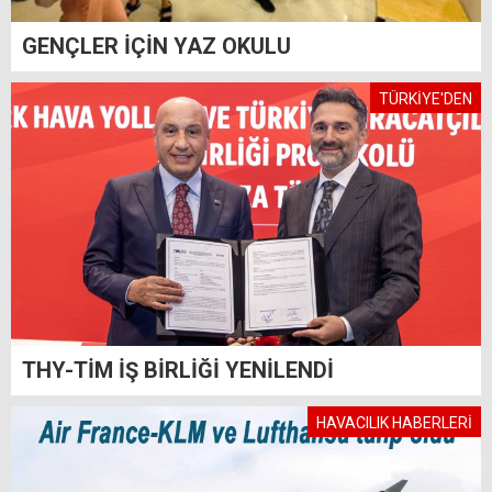
GENÇLER İÇİN YAZ OKULU
TÜRKİYE'DEN
THY-TİM İŞ BİRLİĞİ YENİLENDİ
HAVACILIK HABERLERİ