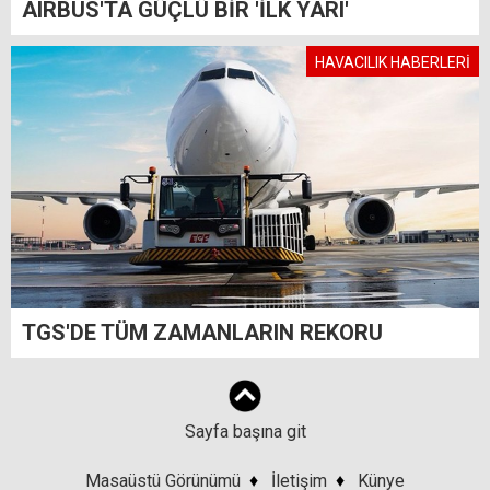
AIRBUS'TA GÜÇLÜ BİR 'İLK YARI'
HAVACILIK HABERLERİ
TGS'DE TÜM ZAMANLARIN REKORU
Sayfa başına git
Masaüstü Görünümü
♦
İletişim
♦
Künye