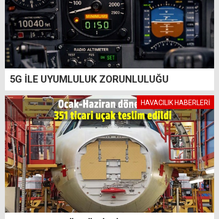
5G İLE UYUMLULUK ZORUNLULUĞU
HAVACILIK HABERLERİ