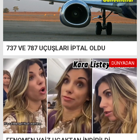
737 VE 787 UÇUŞLARI İPTAL OLDU
DÜNYADAN