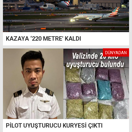
KAZAYA ‘220 METRE' KALDI
DÜNYADAN
PİLOT UYUŞTURUCU KURYESİ ÇIKTI