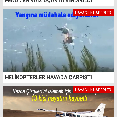
FENOMEN VAİZ UÇAKTAN İNDİRİLDİ
HAVACILIK HABERLERİ
HELİKOPTERLER HAVADA ÇARPIŞTI
HAVACILIK HABERLERİ