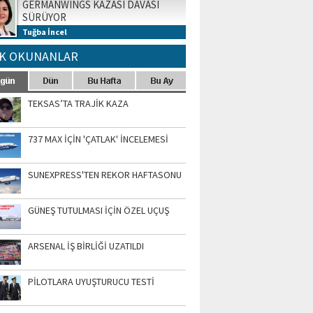
GERMANWINGS KAZASI DAVASI
SÜRÜYOR
Tuğba İncel
K OKUNANLAR
TEKSAS’TA TRAJİK KAZA
737 MAX İÇİN 'ÇATLAK' İNCELEMESİ
SUNEXPRESS'TEN REKOR HAFTASONU
GÜNEŞ TUTULMASI İÇİN ÖZEL UÇUŞ
ARSENAL İŞ BİRLİĞİ UZATILDI
PİLOTLARA UYUŞTURUCU TESTİ