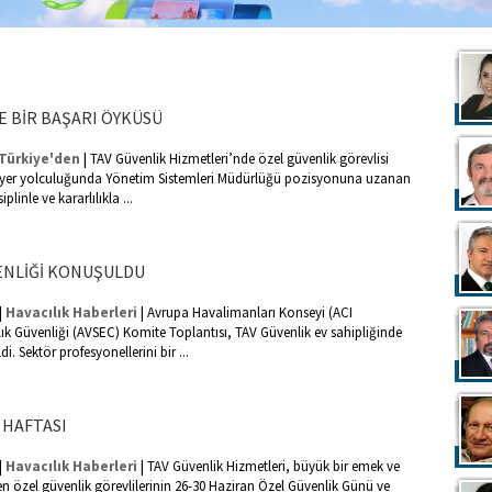
E BİR BAŞARI ÖYKÜSÜ
|
Türkiye'den
TAV Güvenlik Hizmetleri’nde özel güvenlik görevlisi
riyer yolculuğunda Yönetim Sistemleri Müdürlüğü pozisyonuna uzanan
iplinle ve kararlılıkla ...
ENLİĞİ KONUŞULDU
|
|
Havacılık Haberleri
Avrupa Havalimanları Konseyi (ACI
k Güvenliği (AVSEC) Komite Toplantısı, TAV Güvenlik ev sahipliğinde
di. Sektör profesyonellerini bir ...
 HAFTASI
|
|
Havacılık Haberleri
TAV Güvenlik Hizmetleri, büyük bir emek ve
en özel güvenlik görevlilerinin 26-30 Haziran Özel Güvenlik Günü ve