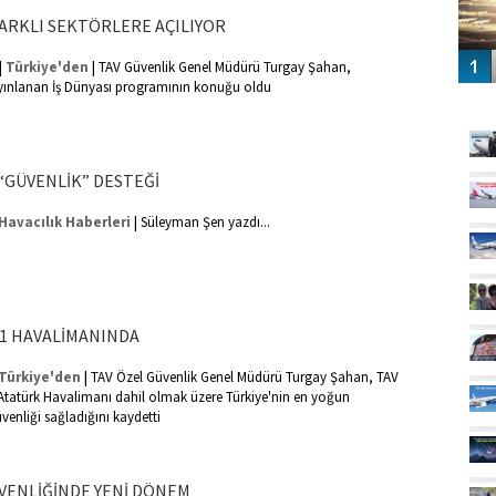
FARKLI SEKTÖRLERE AÇILIYOR
|
|
Türkiye'den
TAV Güvenlik Genel Müdürü Turgay Şahan,
ınlanan İş Dünyası programının konuğu oldu
GÜ
 “GÜVENLİK” DESTEĞİ
|
Havacılık Haberleri
Süleyman Şen yazdı...
11 HAVALİMANINDA
|
Türkiye'den
TAV Özel Güvenlik Genel Müdürü Turgay Şahan, TAV
 Atatürk Havalimanı dahil olmak üzere Türkiye'nin en yoğun
enliği sağladığını kaydetti
VENLİĞİNDE YENİ DÖNEM