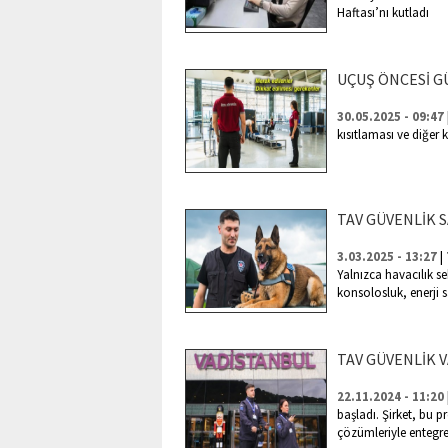
Haftası’nı kutladı
UÇUŞ ÖNCESİ G
30.05.2025 - 09:47
kısıtlaması ve diğer 
TAV GÜVENLİK 
|
3.03.2025 - 13:27
Yalnızca havacılık se
konsolosluk, enerji s
TAV GÜVENLİK 
22.11.2024 - 11:20
başladı. Şirket, bu p
çözümleriyle entegre