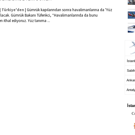
|
|
Türkiye'den
Gümrük kapılarından sonra havalimanlarına da 'Yüz
ulacak. Gümrük Bakanı Tüfenkci, “Havalimanlarında da bunu
n ithal ediyoruz. Yüz tanıma ...
UÇ
İstanb
Sabih
Anka
Antal
HA
İsta
C