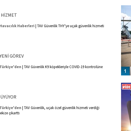
FO
SİNG
E HİZMET
|
Havacılık Haberleri
TAV Güvenlik THY'ye uçak güvenlik hizmeti
 YENİ GÖREV
|
Türkiye'den
TAV Güvenlik K9 köpekleriyle COVID-19 kontrolüne
Vİ
ENGEL
BÜYÜYOR
|
Türkiye'den
TAV Güvenlik, uçak özel güvenlik hizmeti verdiği
ekize çıkarttı