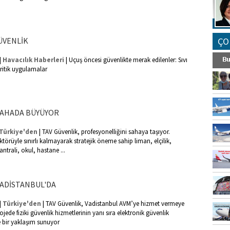
ÜVENLİK
ÇO
|
|
Havacılık Haberleri
Uçuş öncesi güvenlikte merak edilenler: Sıvı
kritik uygulamalar
SAHADA BÜYÜYOR
|
Türkiye'den
TAV Güvenlik, profesyonelliğini sahaya taşıyor.
ktörüyle sınırlı kalmayarak stratejik öneme sahip liman, elçilik,
antrali, okul, hastane ...
VADİSTANBUL'DA
|
|
Türkiye'den
TAV Güvenlik, Vadistanbul AVM’ye hizmet vermeye
rojede fiziki güvenlik hizmetlerinin yanı sıra elektronik güvenlik
 bir yaklaşım sunuyor