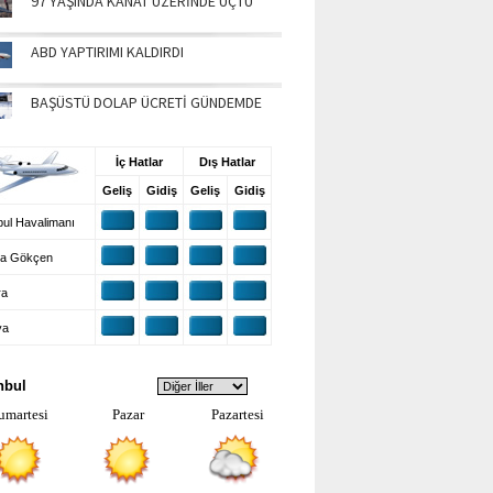
97 YAŞINDA KANAT ÜZERİNDE UÇTU
ABD YAPTIRIMI KALDIRDI
BAŞÜSTÜ DOLAP ÜCRETİ GÜNDEMDE
UŞ BİLGİLERİ
İç Hatlar
Dış Hatlar
Geliş
Gidiş
Geliş
Gidiş
ul Havalimanı
a Gökçen
ra
ya
VA DURUMU
nbul
umartesi
Pazar
Pazartesi