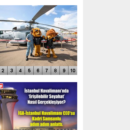
TO GALERİ
APUR AIRSHOW-2020
DEO GALERİ
LERİN AŞILDIĞI HAVALİMANI