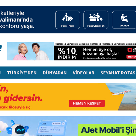
J
TÜRKİYE'DEN
DÜNYADAN
VİDEOLAR
SEYAHAT ROTAS