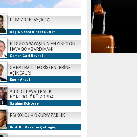
ELİMİZDEKİ AYÇİÇEĞİ
Doç. Dr. Esra Bihter Gürler
II. DÜNYA SAVAŞININ EN YIKICI ON
HAVA BOMBARDIMANI
Osman Gazi Baykal
CHEMTRAIL TEORİSYENLERİNE
AÇIK ÇAĞRI
Engin Aksüt
ABD'DE HAVA TRAFİK
KONTROLÖRÜ ZORDA
İbrahim Köktener
PSİKOLOJİK OKURYAZARLIK
Prof. Dr. Muzaffer Çetingüç