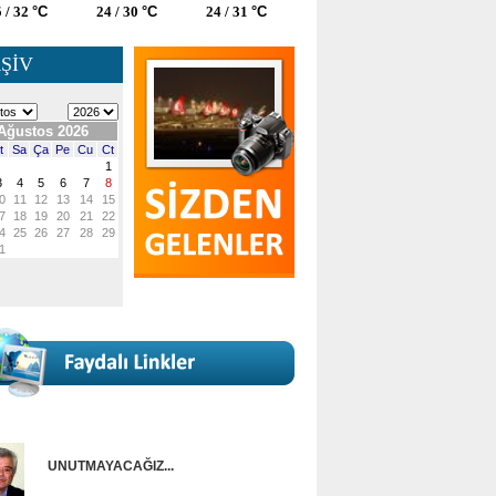
 / 32
°C
24 / 30
°C
24 / 31
°C
ŞİV
UNUTMAYACAĞIZ...