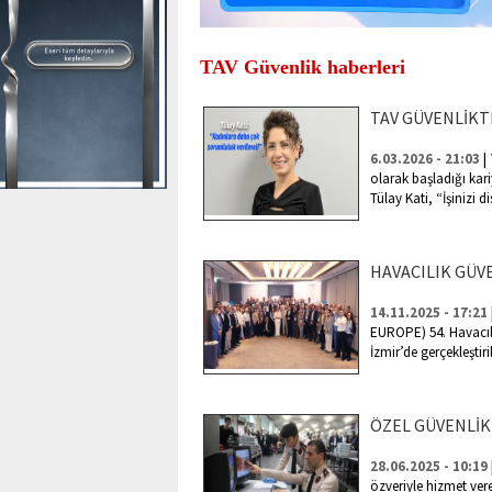
TAV Güvenlik haberleri
TAV GÜVENLİKT
|
6.03.2026 - 21:03
olarak başladığı ka
Tülay Kati, “İşinizi dis
HAVACILIK GÜV
14.11.2025 - 17:21
EUROPE) 54. Havacılı
İzmir’de gerçekleştiril
ÖZEL GÜVENLİK
28.06.2025 - 10:19
özveriyle hizmet ver