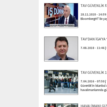
TAV GÜVENLİK 
28.12.2018 - 14:59
BloombergHT’de yay
TAV’DAN İGA’YA
|
7.08.2018 - 11:46
TAV GÜVENLİK 
|
7.04.2016 - 07:50
Güvenlik'in İstanbul
havalimanlarında güv
HAVALİMANI GÜ