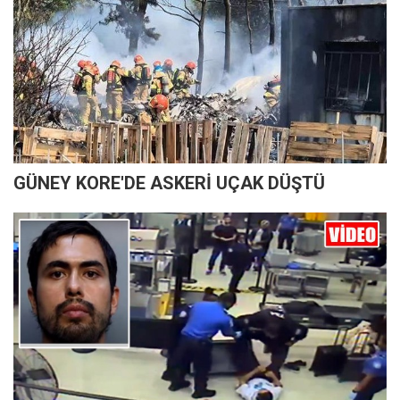
GÜNEY KORE'DE ASKERİ UÇAK DÜŞTÜ