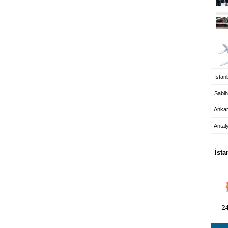
UÇ
İstanb
Sabih
Anka
Antal
HA
İsta
24