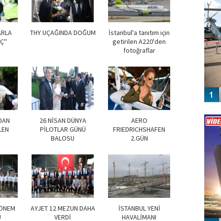
ARLA
THY UÇAĞINDA DOĞUM
İstanbul'a tanıtım için
Ç''
getirilen A220'den
fotoğraflar
Vİ
ENGEL
DAN
26 NİSAN DÜNYA
AERO
LEN
PİLOTLAR GÜNÜ
FRIEDRICHSHAFEN
BALOSU
2.GÜN
DÖNEM
AYJET 12 MEZUN DAHA
İSTANBUL YENİ
U
VERDİ
HAVALİMANI