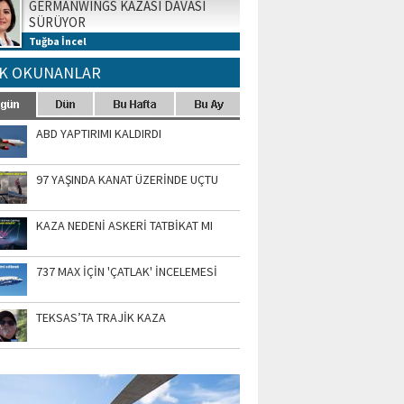
GERMANWINGS KAZASI DAVASI
SÜRÜYOR
Tuğba İncel
K OKUNANLAR
ABD YAPTIRIMI KALDIRDI
97 YAŞINDA KANAT ÜZERİNDE UÇTU
KAZA NEDENİ ASKERİ TATBİKAT MI
737 MAX İÇİN 'ÇATLAK' İNCELEMESİ
TEKSAS’TA TRAJİK KAZA
TO GALERİ
APUR AIRSHOW-2020