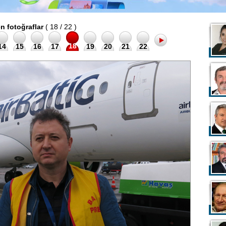
en fotoğraflar
( 18 / 22 )
18
14
15
16
17
19
20
21
22