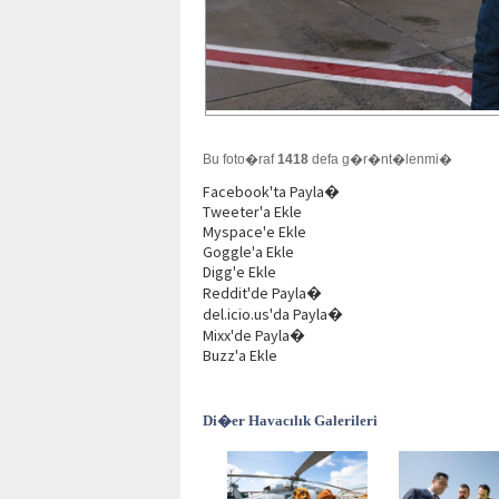
Bu foto�raf
1418
defa g�r�nt�lenmi�
Facebook'ta Payla�
Tweeter'a Ekle
Myspace'e Ekle
Goggle'a Ekle
Digg'e Ekle
Reddit'de Payla�
del.icio.us'da Payla�
Mixx'de Payla�
Buzz'a Ekle
Di�er Havacılık Galerileri