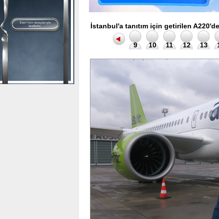
İstanbul'a tanıtım için getirilen A220'd
9
10
11
12
13