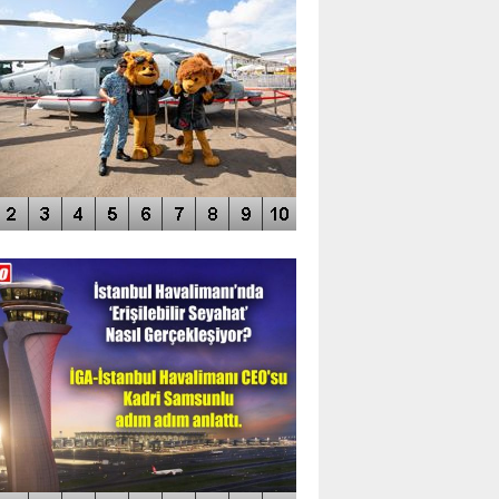
DEO GALERİ
LERİN AŞILDIĞI HAVALİMANI