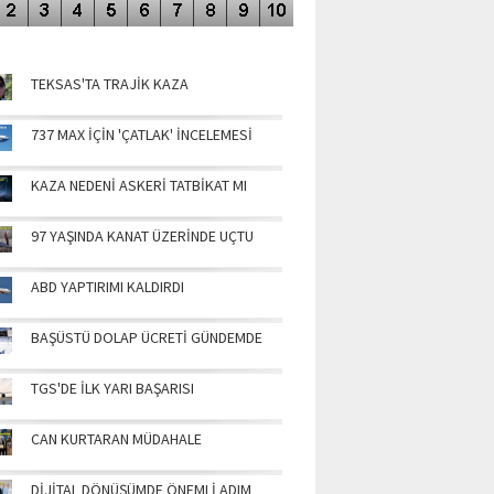
NÜN MANŞETLERİ
TEKSAS'TA TRAJİK KAZA
737 MAX İÇİN 'ÇATLAK' İNCELEMESİ
KAZA NEDENİ ASKERİ TATBİKAT MI
97 YAŞINDA KANAT ÜZERİNDE UÇTU
ABD YAPTIRIMI KALDIRDI
BAŞÜSTÜ DOLAP ÜCRETİ GÜNDEMDE
TGS'DE İLK YARI BAŞARISI
CAN KURTARAN MÜDAHALE
DİJİTAL DÖNÜŞÜMDE ÖNEMLİ ADIM