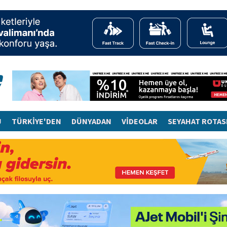
J
TÜRKİYE'DEN
DÜNYADAN
VİDEOLAR
SEYAHAT ROTAS