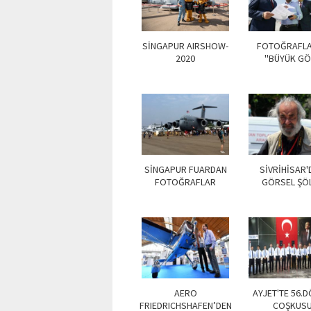
SİNGAPUR AIRSHOW-
FOTOĞRAFL
2020
''BÜYÜK GÖ
SİNGAPUR FUARDAN
SİVRİHİSAR'
FOTOĞRAFLAR
GÖRSEL ŞÖ
AERO
AYJET'TE 56.
FRIEDRICHSHAFEN’DEN
COŞKUS