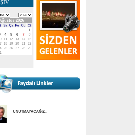
ŞİV
UNUTMAYACAĞIZ...
Onur Güntürkün