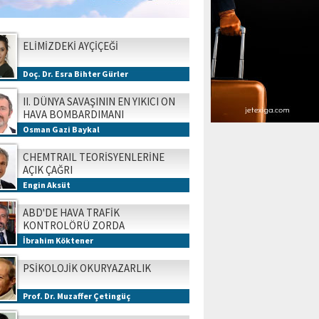
ELİMİZDEKİ AYÇİÇEĞİ
Doç. Dr. Esra Bihter Gürler
II. DÜNYA SAVAŞININ EN YIKICI ON
HAVA BOMBARDIMANI
Osman Gazi Baykal
CHEMTRAIL TEORİSYENLERİNE
AÇIK ÇAĞRI
Engin Aksüt
ABD'DE HAVA TRAFİK
KONTROLÖRÜ ZORDA
İbrahim Köktener
PSİKOLOJİK OKURYAZARLIK
Prof. Dr. Muzaffer Çetingüç