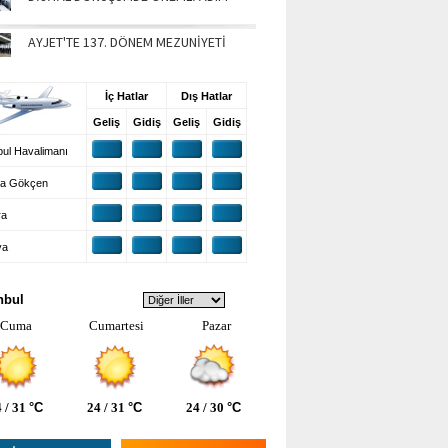
AYJET'TE 137. DÖNEM MEZUNİYETİ
UŞ BİLGİLERİ
İç Hatlar
Dış Hatlar
Geliş
Gidiş
Geliş
Gidiş
ul Havalimanı
a Gökçen
ra
ya
VA DURUMU
nbul
Cuma
Cumartesi
Pazar
 / 31
°C
24 / 31
°C
24 / 30
°C