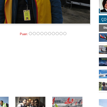
ÇO
Puan:
FO
SİNG