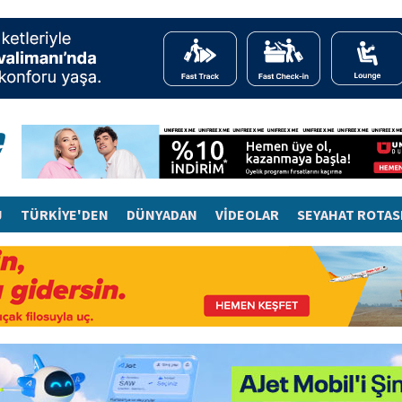
J
TÜRKİYE'DEN
DÜNYADAN
VİDEOLAR
SEYAHAT ROTAS