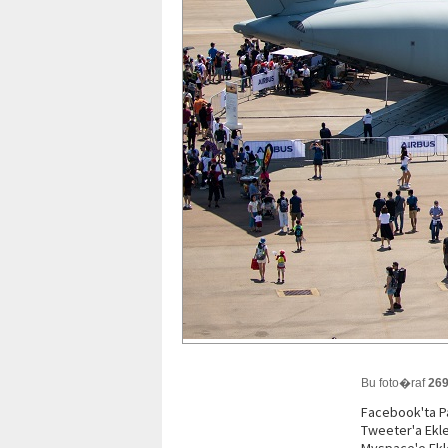
Bu foto�raf
26
Facebook'ta 
Tweeter'a Ekl