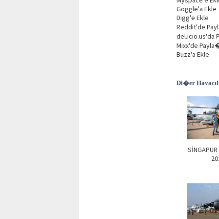
Myspace'e Ekl
Goggle'a Ekle
Digg'e Ekle
Reddit'de Pay
del.icio.us'da
Mixx'de Payla
Buzz'a Ekle
Di�er Havacılı
SİNGAPUR
20