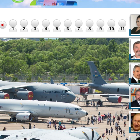
12
1
2
3
4
5
6
7
8
9
10
11