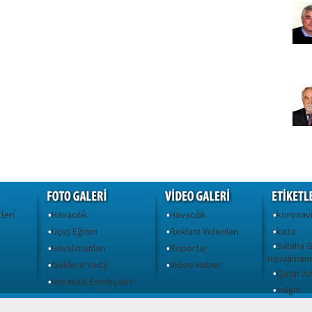
leri
Havacılık
Havacılık
koronav
•
•
•
Uçuş Eğitim
Reklam Videoları
kaza
•
•
•
Sabiha 
•
Havalimanları
Röportaj
•
•
Havalimanı
Göklere Veda
Video Haber
•
•
Qatar A
•
ı
Havacılık Emekçileri
•
salgın
•