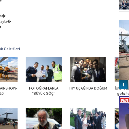
e
la�
FO
 Payla�
SİNG
�
k Galerileri
 AIRSHOW-
FOTOĞRAFLARLA
THY UÇAĞINDA DOĞUM
İstanbul'
Vİ
20
''BÜYÜK GÖÇ''
getiri
fot
ENGEL