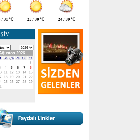
 / 31
°C
25 / 30
°C
24 / 30
°C
ŞİV