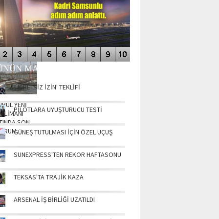
AERO
RICHSHAFEN
2.GÜN
NÜN MANŞETLERİ
‘ÜCRETSİZ İZİN' TEKLİFİ
NBUL YENİ
PİLOTLARA UYUŞTURUCU TESTİ
ALİMANI
TINDA SON
URUM
GÜNEŞ TUTULMASI İÇİN ÖZEL UÇUŞ
SUNEXPRESS'TEN REKOR HAFTASONU
TEKSAS'TA TRAJİK KAZA
ARSENAL İŞ BİRLİĞİ UZATILDI