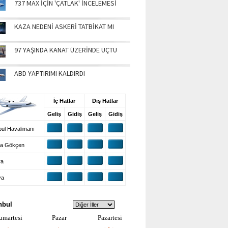
737 MAX İÇİN 'ÇATLAK' İNCELEMESİ
KAZA NEDENİ ASKERİ TATBİKAT MI
97 YAŞINDA KANAT ÜZERİNDE UÇTU
ABD YAPTIRIMI KALDIRDI
UŞ BİLGİLERİ
İç Hatlar
Dış Hatlar
Geliş
Gidiş
Geliş
Gidiş
ul Havalimanı
a Gökçen
ra
ya
VA DURUMU
nbul
umartesi
Pazar
Pazartesi