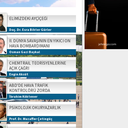
ELİMİZDEKİ AYÇİÇEĞİ
Doç. Dr. Esra Bihter Gürler
II. DÜNYA SAVAŞININ EN YIKICI ON
HAVA BOMBARDIMANI
Osman Gazi Baykal
CHEMTRAIL TEORİSYENLERİNE
AÇIK ÇAĞRI
Engin Aksüt
ABD'DE HAVA TRAFİK
KONTROLÖRÜ ZORDA
İbrahim Köktener
PSİKOLOJİK OKURYAZARLIK
Prof. Dr. Muzaffer Çetingüç