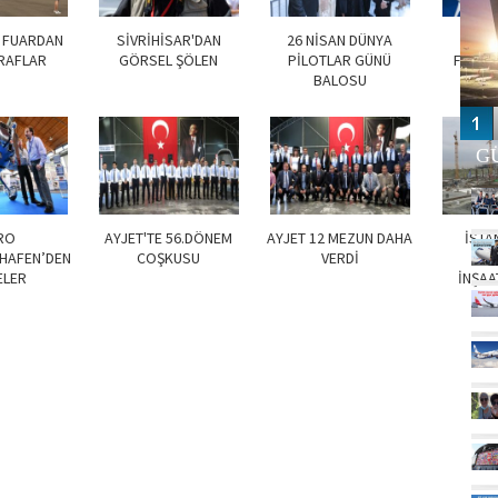
 FUARDAN
SİVRİHİSAR'DAN
26 NİSAN DÜNYA
RAFLAR
GÖRSEL ŞÖLEN
PİLOTLAR GÜNÜ
FRIED
BALOSU
GÜ
RO
AYJET'TE 56.DÖNEM
AYJET 12 MEZUN DAHA
İSTA
SHAFEN’DEN
COŞKUSU
VERDİ
HAV
ELER
İNŞAA
D