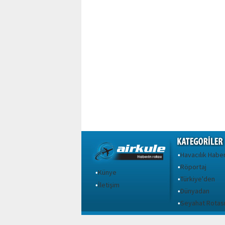
Havacılık Haber
•
Röportaj
•
Künye
•
Türkiye'den
•
İletişim
•
Dünyadan
•
Seyahat Rotas
•