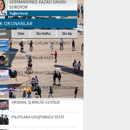
GERMANWINGS KAZASI DAVASI
SÜRÜYOR
Tuğba İncel
K OKUNANLAR
737 MAX İÇİN 'ÇATLAK' İNCELEMESİ
TEKSAS’TA TRAJİK KAZA
GÜNEŞ TUTULMASI İÇİN ÖZEL UÇUŞ
SUNEXPRESS'TEN REKOR HAFTASONU
ARSENAL İŞ BİRLİĞİ UZATILDI
PİLOTLARA UYUŞTURUCU TESTİ