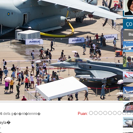
ÇO
Puan:
96
defa g�r�nt�lenmi�
Payla�
e