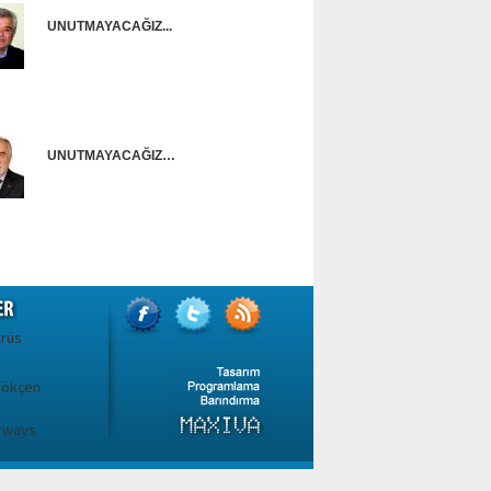
UNUTMAYACAĞIZ...
Onur Güntürkün
UNUTMAYACAĞIZ…
Ünal Başusta
irüs
Gökçen
irways