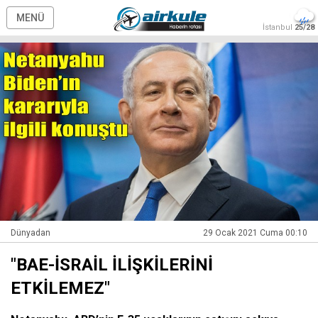
MENÜ
İstanbul
25/28
Dünyadan
29 Ocak 2021 Cuma 00:10
"BAE-İSRAİL İLİŞKİLERİNİ
ETKİLEMEZ"