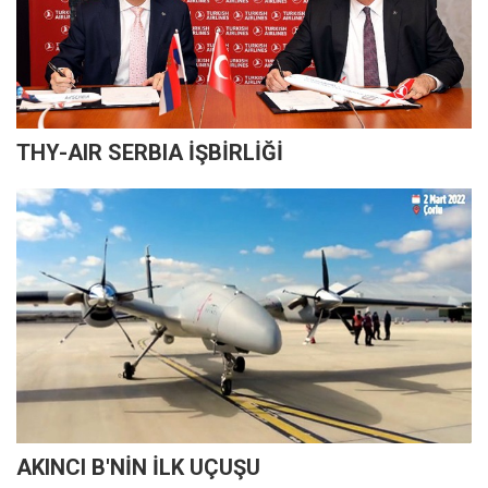
THY-AIR SERBIA İŞBİRLİĞİ
AKINCI B'NİN İLK UÇUŞU