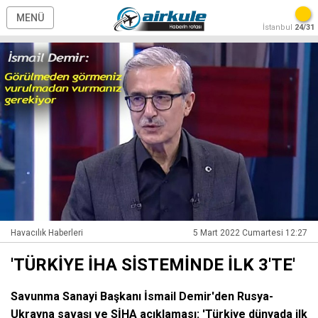
MENÜ
İstanbul
24/31
Havacılık Haberleri
5 Mart 2022 Cumartesi 12:27
'TÜRKİYE İHA SİSTEMİNDE İLK 3'TE'
Savunma Sanayi Başkanı İsmail Demir'den Rusya-
Ukrayna savaşı ve SİHA açıklaması: 'Türkiye dünyada ilk