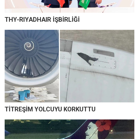
THY-RIYADHAIR İŞBİRLİĞİ
TİTREŞİM YOLCUYU KORKUTTU