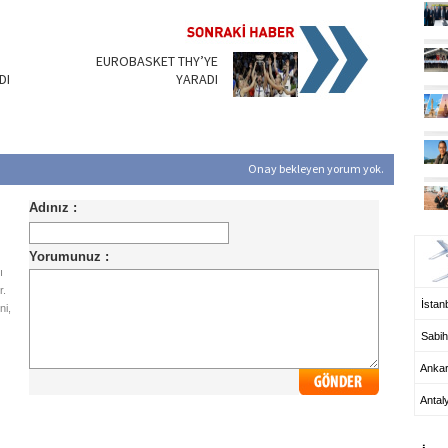
EUROBASKET THY’YE
DI
YARADI
Onay bekleyen yorum yok.
UÇ
ı
r.
İstanb
ni,
Sabih
Anka
Antal
HA