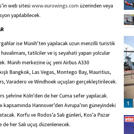
’in web sitesi
www.eurowings.com
üzerinden veya
yon yapılabilecek.
AR
FO
SİNG
gahlar ise Münih’ten yapılacak uzun menzilli turistik
havalimanı, tatilciler ve iş seyahati yapan yolcular
cek. Münih merkezine üç yeni Airbus A330
kışlı Bangkok, Las Vegas, Montego Bay, Mauritius,
s, Varadero ve Windhoek uçuşları gerçekleştirilecek.
rs şehrine Köln’den de her Cuma sefer yapılacak.
anı kapsamında Hannover’den Avrupa’nın güneyindeki
Vİ
tacak. Korfu ve Rodos’a Salı günleri, Kos’a Pazar
ENGEL
e de her Salı uçuş düzenlenecek.