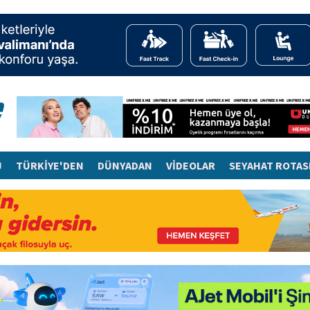
J
TÜRKİYE'DEN
DÜNYADAN
VİDEOLAR
SEYAHAT ROTAS