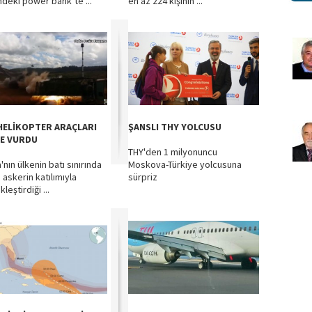
indeki power bank’te ...
en az 224 kişinin ...
HELİKOPTER ARAÇLARI
ŞANSLI THY YOLCUSU
E VURDU
THY'den 1 milyonuncu
nın ülkenin batı sınırında
Moskova-Türkiye yolcusuna
 askerin katılımıyla
sürpriz
leştirdiği ...