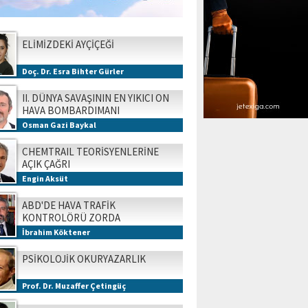
ELİMİZDEKİ AYÇİÇEĞİ
Doç. Dr. Esra Bihter Gürler
II. DÜNYA SAVAŞININ EN YIKICI ON
HAVA BOMBARDIMANI
Osman Gazi Baykal
CHEMTRAIL TEORİSYENLERİNE
AÇIK ÇAĞRI
Engin Aksüt
ABD'DE HAVA TRAFİK
KONTROLÖRÜ ZORDA
İbrahim Köktener
PSİKOLOJİK OKURYAZARLIK
Prof. Dr. Muzaffer Çetingüç