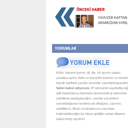
YAVUZER KAPTAN
ARAMIZDAN AYRIL
YORUMLAR
Küfür, hakaret içeren; dil, din, ırk ayrımı yapan;
yasalara aykırı ifade ve beyanda bulunan ve tamam
büyük harflerle yazılan yorumlar yayınlanmayacaktı
Neleri kabul ediyorum:
IP adresimin kaydedileceği
adli makamlarca istenmesi durumunda ip adresimin
yetkililerle paylaşılacağını, yazılan yorumların
sorumluluğunun tarafıma ait olduğunu, yazımın,
yetkililerce, fikrim sorulmaksızın yayından
kaldırılabileceğini bu siteye girdiğim andan itibaren
kabul etmiş sayılırım.