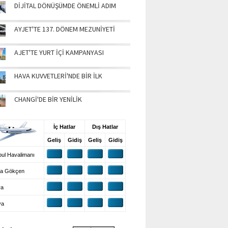
DİJİTAL DÖNÜŞÜMDE ÖNEMLİ ADIM
AYJET'TE 137. DÖNEM MEZUNİYETİ
AJET'TE YURT İÇİ KAMPANYASI
HAVA KUVVETLERİ'NDE BİR İLK
CHANGİ'DE BİR YENİLİK
UŞ BİLGİLERİ
İç Hatlar
Dış Hatlar
Geliş
Gidiş
Geliş
Gidiş
ul Havalimanı
a Gökçen
ra
ya
VA DURUMU