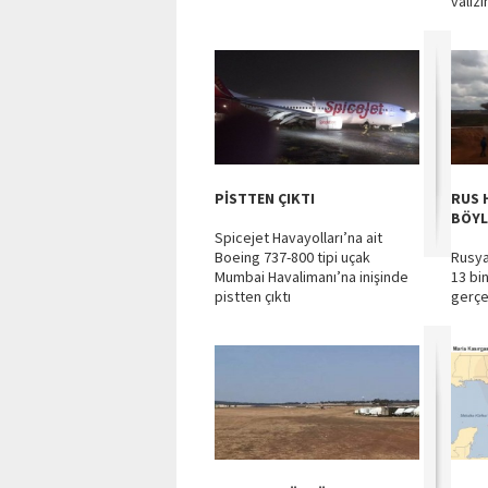
valiz
PİSTTEN ÇIKTI
RUS 
BÖYL
Spicejet Havayolları’na ait
Boeing 737-800 tipi uçak
Rusya'
Mumbai Havalimanı’na inişinde
13 bin
pistten çıktı
gerçek