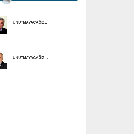
UNUTMAYACAĞIZ...
Onur Güntürkün
UNUTMAYACAĞIZ…
Ünal Başusta