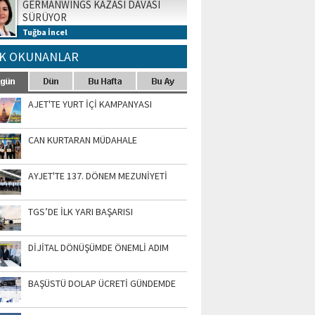
GERMANWINGS KAZASI DAVASI
SÜRÜYOR
Tuğba İncel
K OKUNANLAR
AJET'TE YURT İÇİ KAMPANYASI
CAN KURTARAN MÜDAHALE
AYJET'TE 137. DÖNEM MEZUNİYETİ
TGS’DE İLK YARI BAŞARISI
DİJİTAL DÖNÜŞÜMDE ÖNEMLİ ADIM
BAŞÜSTÜ DOLAP ÜCRETİ GÜNDEMDE