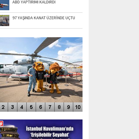
ABD YAPTIRIMI KALDIRDI
97 YAŞINDA KANAT ÜZERİNDE UÇTU
TO GALERİ
APUR AIRSHOW-2020
DEO GALERİ
LERİN AŞILDIĞI HAVALİMANI