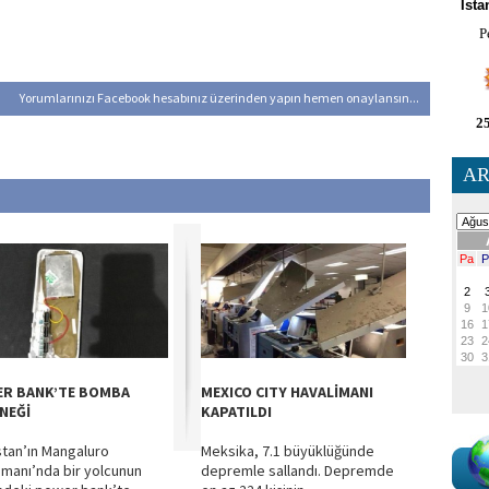
İsta
P
Yorumlarınızı Facebook hesabınız üzerinden yapın hemen onaylansın...
25
AR
R BANK’TE BOMBA
MEXICO CITY HAVALİMANI
NEĞİ
KAPATILDI
stan’ın Mangaluro
Meksika, 7.1 büyüklüğünde
imanı’nda bir yolcunun
depremle sallandı. Depremde