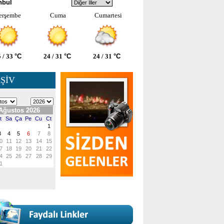
nbul
erşembe
Cuma
Cumartesi
 / 33
°C
24 / 31
°C
24 / 31
°C
ŞİV