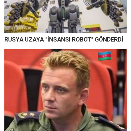
RUSYA UZAYA ''İNSANSI ROBOT'' GÖNDERDİ