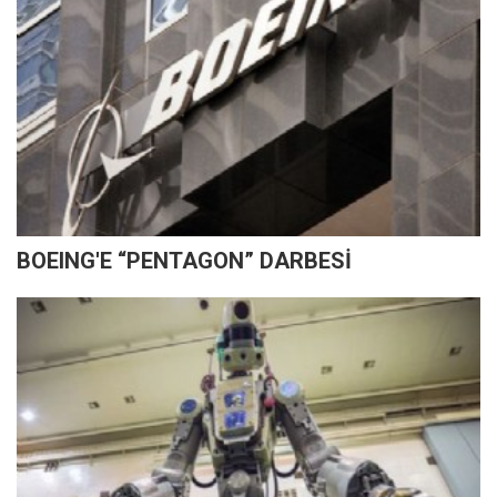
BOEING'E “PENTAGON” DARBESİ