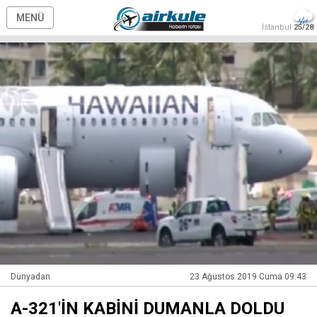
MENÜ
İstanbul
25/28
Dünyadan
23 Ağustos 2019 Cuma 09:43
A-321'İN KABİNİ DUMANLA DOLDU