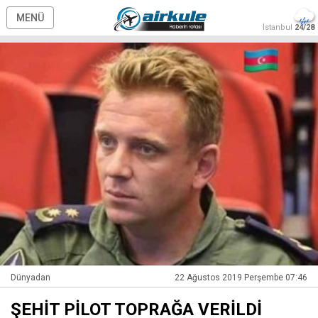
MENÜ
İstanbul
24/28
Dünyadan
22 Ağustos 2019 Perşembe 07:46
ŞEHİT PİLOT TOPRAĞA VERİLDİ