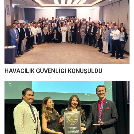
HAVACILIK GÜVENLİĞİ KONUŞULDU