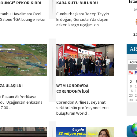
İsta
 LOUNGE' REKOR KIRDI
KARA KUTU BULUNDU
P
stanbul Havalimanı Özel
Cumhurbaşkanı Recep Tayyip
 Salonu ‘İGA Lounge rekor
Erdoğan, Gürcistan'da düşen
askeri kargo uçağımızın ...
25
AR
ZA ULAŞILDI
WTM LONDRA'DA
CORENDON'A İLGİ
ri Bakanı Ali Yerlikaya
du: Uçağımızın enkazına
Corendon Airlines, seyahat
7.00 ...
sektörünün profesyonellerini
buluşturan World ...