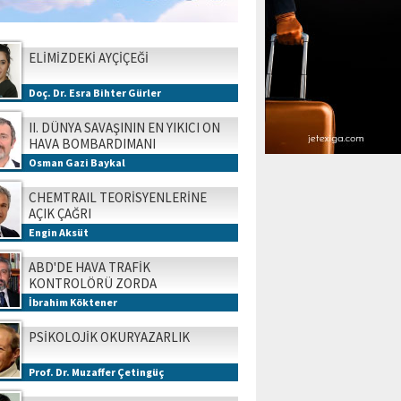
ELİMİZDEKİ AYÇİÇEĞİ
Doç. Dr. Esra Bihter Gürler
II. DÜNYA SAVAŞININ EN YIKICI ON
HAVA BOMBARDIMANI
Osman Gazi Baykal
CHEMTRAIL TEORİSYENLERİNE
AÇIK ÇAĞRI
Engin Aksüt
ABD'DE HAVA TRAFİK
KONTROLÖRÜ ZORDA
İbrahim Köktener
PSİKOLOJİK OKURYAZARLIK
Prof. Dr. Muzaffer Çetingüç