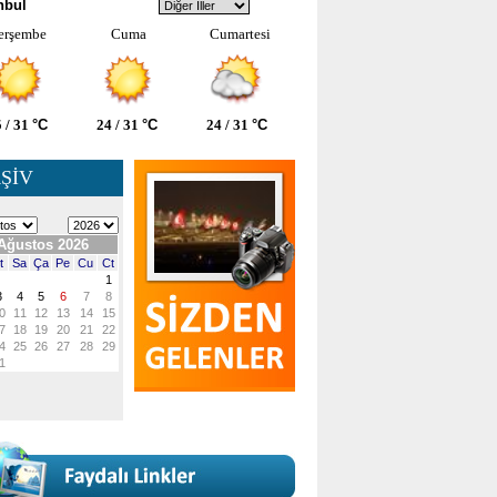
nbul
erşembe
Cuma
Cumartesi
 / 31
°C
24 / 31
°C
24 / 31
°C
ŞİV