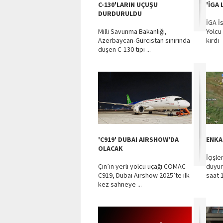
C-130'LARIN UÇUŞU
'İGA
DURDURULDU
İGA İ
Milli Savunma Bakanlığı,
Yolcu
Azerbaycan-Gürcistan sınırında
kırdı
düşen C-130 tipi ...
'C919' DUBAI AIRSHOW'DA
ENKA
OLACAK
İçişle
Çin’in yerli yolcu uçağı COMAC
duyur
C919, Dubai Airshow 2025’te ilk
saat 1
kez sahneye ...