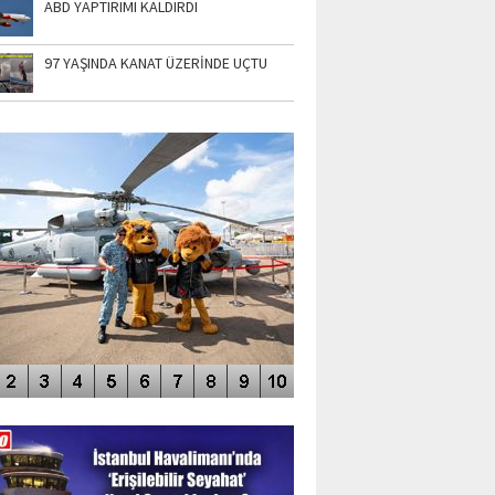
ABD YAPTIRIMI KALDIRDI
97 YAŞINDA KANAT ÜZERİNDE UÇTU
TO GALERİ
APUR AIRSHOW-2020
DEO GALERİ
LERİN AŞILDIĞI HAVALİMANI