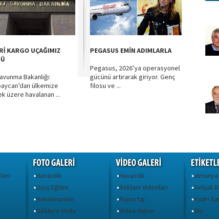
Rİ KARGO UÇAĞIMIZ
PEGASUS EMİN ADIMLARLA
TÜ
Pegasus, 2026’ya operasyonel
 Savunma Bakanlığı:
gücünü artırarak giriyor. Genç
aycan’dan ülkemize
filosu ve ...
k üzere havalanan ...
leri
Havacılık
Havacılık
almanya
•
•
•
Uçuş Eğitim
Reklam Videoları
Selçuk B
•
•
•
Havalimanları
Röportaj
Kadri S
•
•
•
Göklere Veda
Video Haber
filo
•
•
•