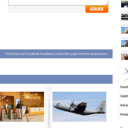
Yorumlarınızı Facebook hesabınız üzerinden yapın hemen onaylansın...
UÇ
İstanb
Sabih
Anka
Antal
HA