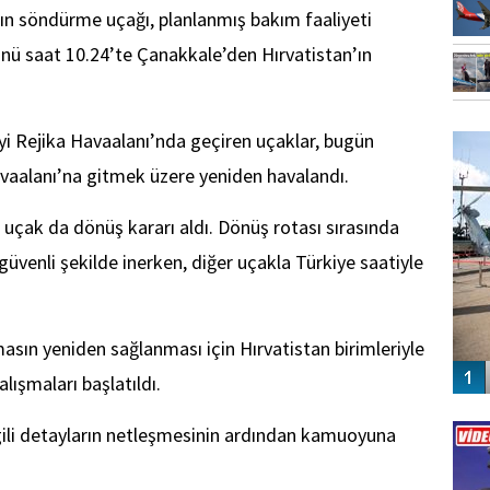
gın söndürme uçağı, planlanmış bakım faaliyeti
 saat 10.24’te Çanakkale’den Hırvatistan’ın
FO
yi Rejika Havaalanı’nda geçiren uçaklar, bugün
SİNG
vaalanı’na gitmek üzere yeniden havalandı.
 uçak da dönüş kararı aldı. Dönüş rotası sırasında
güvenli şekilde inerken, diğer uçakla Türkiye saatiyle
asın yeniden sağlanması için Hırvatistan birimleriyle
ışmaları başlatıldı.
Vİ
ENGEL
ili detayların netleşmesinin ardından kamuoyuna