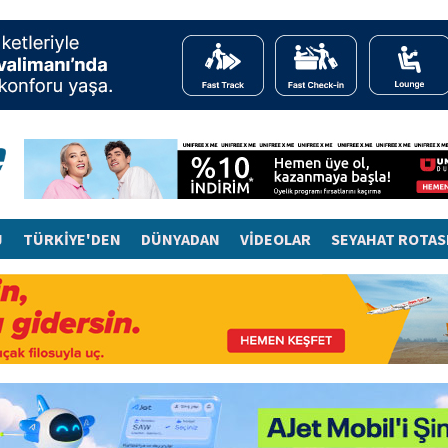
J
TÜRKİYE'DEN
DÜNYADAN
VİDEOLAR
SEYAHAT ROTAS