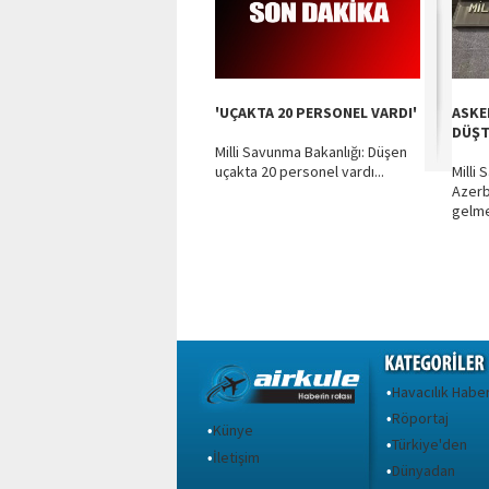
'UÇAKTA 20 PERSONEL VARDI'
ASKE
DÜŞ
Milli Savunma Bakanlığı: Düşen
uçakta 20 personel vardı...
Milli
Azerb
gelme
Havacılık Haber
•
Röportaj
•
Künye
•
Türkiye'den
•
İletişim
•
Dünyadan
•