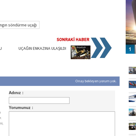
ngın söndürme uçağı
U
UÇAĞIN ENKAZINA ULAŞILDI
GÜ
Onay bekleyen yorum yok.
ı
r.
ni,