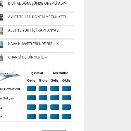
DİJİTAL DÖNÜŞÜMDE ÖNEMLİ ADIM
AYJET'TE 137. DÖNEM MEZUNİYETİ
AJET'TE YURT İÇİ KAMPANYASI
HAVA KUVVETLERİ'NDE BİR İLK
CHANGİ'DE BİR YENİLİK
UŞ BİLGİLERİ
İç Hatlar
Dış Hatlar
Geliş
Gidiş
Geliş
Gidiş
ul Havalimanı
a Gökçen
ra
ya
VA DURUMU