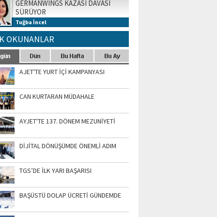
GERMANWINGS KAZASI DAVASI
SÜRÜYOR
Tuğba İncel
K OKUNANLAR
AJET'TE YURT İÇİ KAMPANYASI
CAN KURTARAN MÜDAHALE
AYJET'TE 137. DÖNEM MEZUNİYETİ
DİJİTAL DÖNÜŞÜMDE ÖNEMLİ ADIM
TGS’DE İLK YARI BAŞARISI
BAŞÜSTÜ DOLAP ÜCRETİ GÜNDEMDE