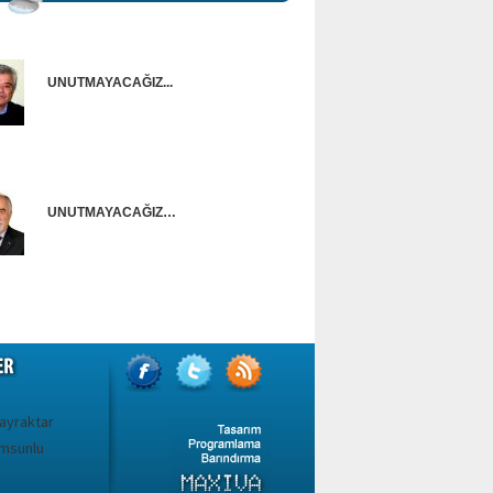
UNUTMAYACAĞIZ...
Onur Güntürkün
UNUTMAYACAĞIZ…
Ünal Başusta
ayraktar
amsunlu