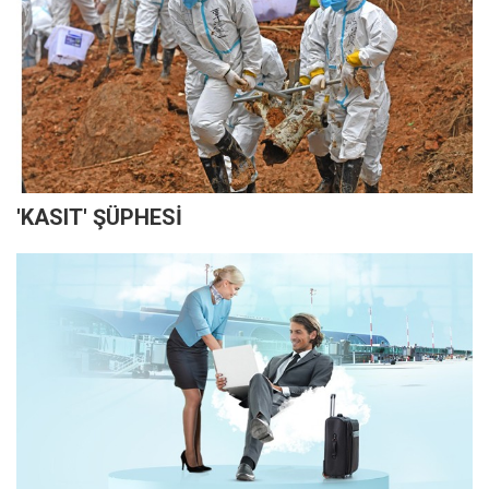
'KASIT' ŞÜPHESİ