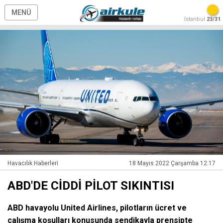
MENÜ
İstanbul
23/31
Havacılık Haberleri
18 Mayıs 2022 Çarşamba 12:17
ABD'DE CİDDİ PİLOT SIKINTISI
ABD havayolu United Airlines, pilotların ücret ve
çalışma koşulları konusunda sendikayla prensipte