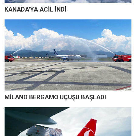
KANADA'YA ACİL İNDİ
MİLANO BERGAMO UÇUŞU BAŞLADI