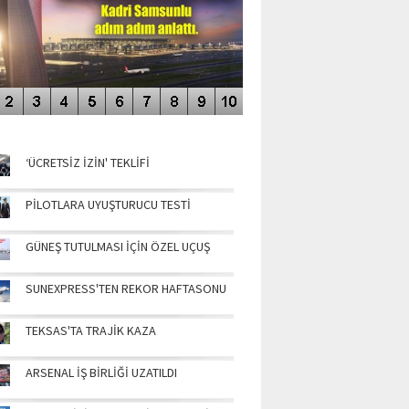
NÜN MANŞETLERİ
‘ÜCRETSİZ İZİN' TEKLİFİ
PİLOTLARA UYUŞTURUCU TESTİ
GÜNEŞ TUTULMASI İÇİN ÖZEL UÇUŞ
SUNEXPRESS'TEN REKOR HAFTASONU
TEKSAS'TA TRAJİK KAZA
ARSENAL İŞ BİRLİĞİ UZATILDI