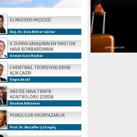
ELİMİZDEKİ AYÇİÇEĞİ
Doç. Dr. Esra Bihter Gürler
II. DÜNYA SAVAŞININ EN YIKICI ON
HAVA BOMBARDIMANI
Osman Gazi Baykal
CHEMTRAIL TEORİSYENLERİNE
AÇIK ÇAĞRI
Engin Aksüt
ABD'DE HAVA TRAFİK
KONTROLÖRÜ ZORDA
İbrahim Köktener
PSİKOLOJİK OKURYAZARLIK
Prof. Dr. Muzaffer Çetingüç