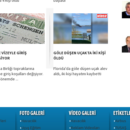
 4 kişi öldü
başladı
 VİZEYLE GİRİŞ
GÖLE DÜŞEN UÇAKTA İKİ KİŞİ
ŞİYOR
ÖLDÜ
 Birliği topraklarına
Florida'da göle düşen uçak alev
e giriş koşulları değişiyor.
aldı, iki kişi hayatını kaybetti
dönemde ...
leri
Havacılık
Havacılık
Airbus
•
•
•
Uçuş Eğitim
Reklam Videoları
TUSAŞ
•
•
•