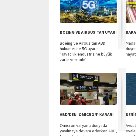
BOEING VE AIRBUS'TAN UYARI
BAKA
Boeing ve Airbus'tan ABD
Madag
hükümetine 5G uyarısı:
düşen
'Havacılık endüstrisine büyük
hayat
zarar verebilir'
ABD'DEN 'OMICRON' KARARI
DENİ
Omicron varyantı dünyada
Avust
yayılmaya devam ederken ABD,
eyale