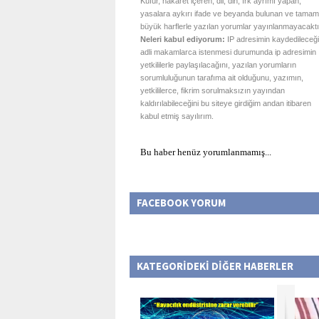
Küfür, hakaret içeren; dil, din, ırk ayrımı yapan;
yasalara aykırı ifade ve beyanda bulunan ve tamam
büyük harflerle yazılan yorumlar yayınlanmayacaktı
Neleri kabul ediyorum:
IP adresimin kaydedileceği
adli makamlarca istenmesi durumunda ip adresimin
yetkililerle paylaşılacağını, yazılan yorumların
sorumluluğunun tarafıma ait olduğunu, yazımın,
yetkililerce, fikrim sorulmaksızın yayından
kaldırılabileceğini bu siteye girdiğim andan itibaren
kabul etmiş sayılırım.
Bu haber henüz yorumlanmamış...
FACEBOOK YORUM
KATEGORİDEKİ DİĞER HABERLER