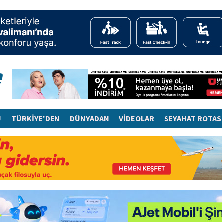
J
TÜRKİYE'DEN
DÜNYADAN
VİDEOLAR
SEYAHAT ROTAS