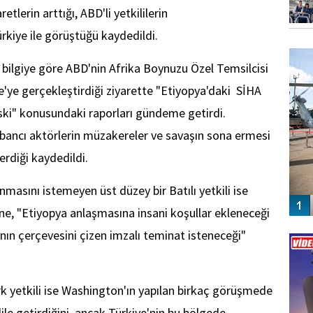
retlerin arttığı, ABD'li yetkililerin
rkiye ile görüştüğü kaydedildi.
FO
SİNG
 bilgiye göre ABD'nin Afrika Boynuzu Özel Temsilcisi
e'ye gerçekleştirdiği ziyarette "Etiyopya'daki SİHA
riski" konusundaki raporları gündeme getirdi.
bancı aktörlerin müzakereler ve savaşın sona ermesi
erdiği kaydedildi.
masını istemeyen üst düzey bir Batılı yetkili ise
ne, "Etiyopya anlaşmasına insani koşullar ekleneceği
Vİ
ının çerçevesini çizen imzalı teminat isteneceği"
ENGEL
k yetkili ise Washington'ın yapılan birkaç görüşmede
e getirdiğini, ancak Türkiye'nin bu bölgede