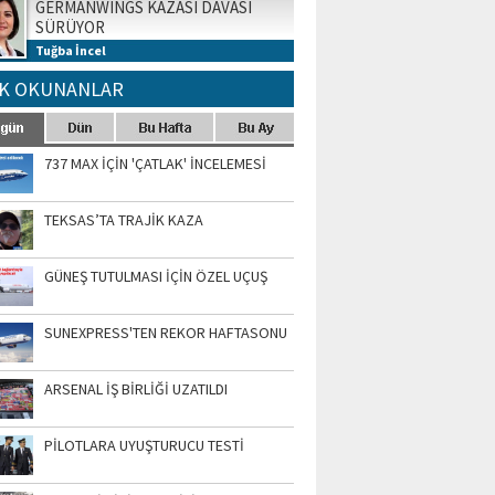
GERMANWINGS KAZASI DAVASI
SÜRÜYOR
Tuğba İncel
K OKUNANLAR
737 MAX İÇİN 'ÇATLAK' İNCELEMESİ
TEKSAS’TA TRAJİK KAZA
GÜNEŞ TUTULMASI İÇİN ÖZEL UÇUŞ
SUNEXPRESS'TEN REKOR HAFTASONU
ARSENAL İŞ BİRLİĞİ UZATILDI
PİLOTLARA UYUŞTURUCU TESTİ