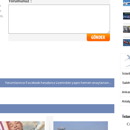
ı
r.
ni,
UÇ
İstanb
Yorumlarınızı Facebook hesabınız üzerinden yapın hemen onaylansın...
Sabih
Anka
Antal
HA
İsta
C