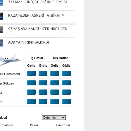
737 MAX İÇİN 'ÇATLAK' İNCELEMESİ
KAZA NEDENİ ASKERİ TATBİKAT MI
97 YAŞINDA KANAT ÜZERİNDE UÇTU
ABD YAPTIRIMI KALDIRDI
UŞ BİLGİLERİ
İç Hatlar
Dış Hatlar
Geliş
Gidiş
Geliş
Gidiş
ul Havalimanı
a Gökçen
ra
ya
VA DURUMU
nbul
umartesi
Pazar
Pazartesi