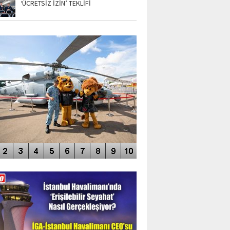
‘ÜCRETSİZ İZİN’ TEKLİFİ
TO GALERİ
APUR AIRSHOW-2020
DEO GALERİ
LERİN AŞILDIĞI HAVALİMANI