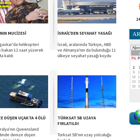
24
NIN MUCİZESİ
İSRAİL'DEN SEYAHAT YASAĞI
AR
askar'da helikopteri
İsrail, aralarında Türkiye, ABD
 bakan 12 saat yüzerek
ve Almanya'nın da bulunduğu 11
ta kaldı
ülkeye seyahat yasağı koydu
ZE DÜŞEN UÇAKTA 4 ÖLÜ
TÜRKSAT 5B UZAYA
FIRLATILDI
ralya'nın Queensland
tinde denize düşen
Türksat 5B'nin uzay yolculuğu