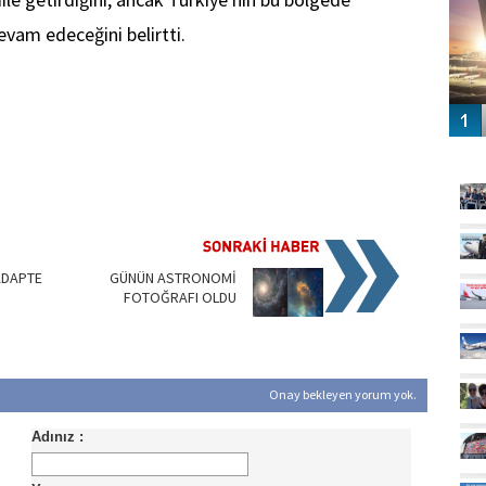
evam edeceğini belirtti.
GÜ
ADAPTE
GÜNÜN ASTRONOMİ
FOTOĞRAFI OLDU
Onay bekleyen yorum yok.