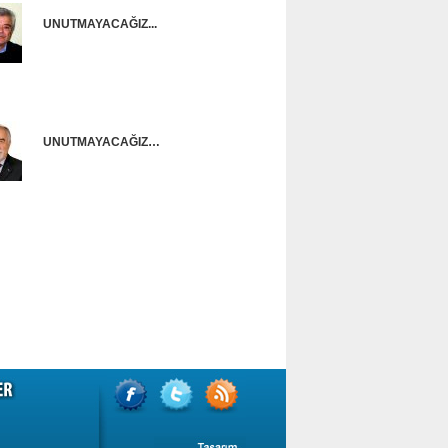
UNUTMAYACAĞIZ...
Onur Güntürkün
UNUTMAYACAĞIZ…
Ünal Başusta