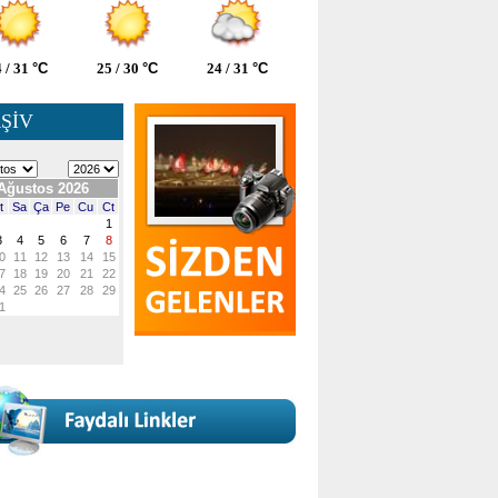
 / 31
°C
25 / 30
°C
24 / 31
°C
ŞİV