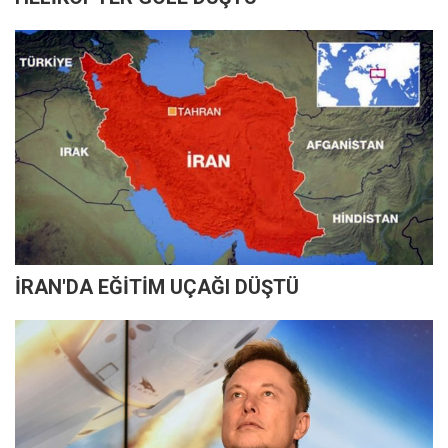
İRAN'DA EĞİTİM UÇAĞI DÜŞTÜ