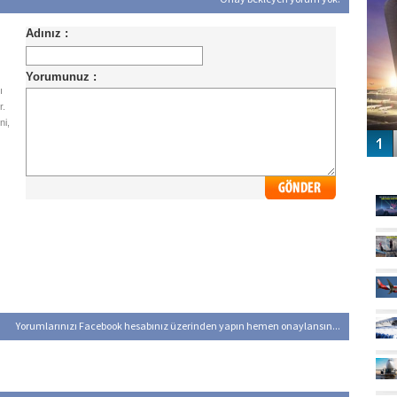
ı
r.
ni,
GÜ
Yorumlarınızı Facebook hesabınız üzerinden yapın hemen onaylansın...