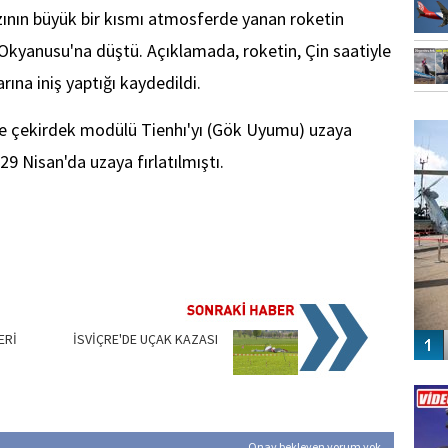
azının büyük bir kısmı atmosferde yanan roketin
 Okyanusu'na düştü. Açıklamada, roketin, Çin saatiyle
rına iniş yaptığı kaydedildi.
FO
 ve çekirdek modülü Tienhı'yı (Gök Uyumu) uzaya
SİNG
9 Nisan'da uzaya fırlatılmıştı.
ERİ
İSVİÇRE'DE UÇAK KAZASI
Vİ
ENGEL
Onay bekleyen yorum yok.