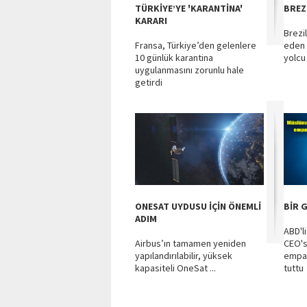
TÜRKİYE’YE 'KARANTİNA'
BREZ
KARARI
Brezi
Fransa, Türkiye’den gelenlere
eden 
10 günlük karantina
yolcu
uygulanmasını zorunlu hale
getirdi
ONESAT UYDUSU İÇİN ÖNEMLİ
BİR 
ADIM
ABD'li
Airbus’ın tamamen yeniden
CEO's
yapılandırılabilir, yüksek
empat
kapasiteli OneSat ...
tuttu