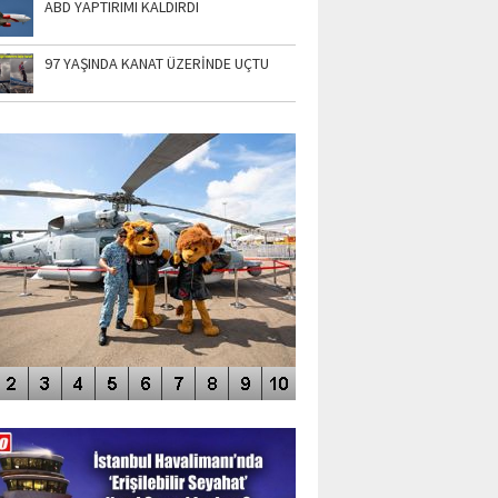
ABD YAPTIRIMI KALDIRDI
97 YAŞINDA KANAT ÜZERİNDE UÇTU
TO GALERİ
APUR AIRSHOW-2020
DEO GALERİ
LERİN AŞILDIĞI HAVALİMANI