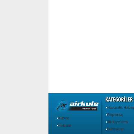
Havacılık Haber
•
Röportaj
•
Künye
•
Türkiye'den
•
İletişim
•
Dünyadan
•