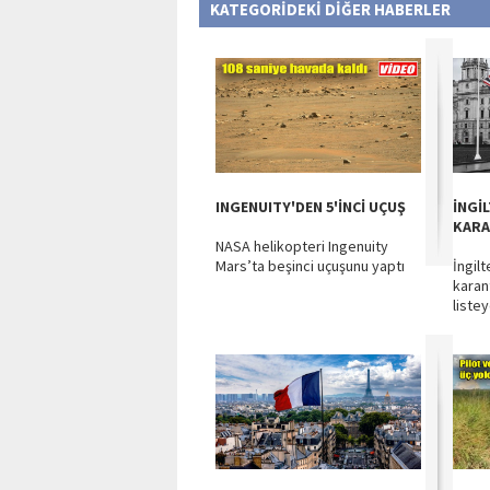
KATEGORİDEKİ DİĞER HABERLER
INGENUITY'DEN 5'İNCİ UÇUŞ
İNGİ
KARA
NASA helikopteri Ingenuity
Mars’ta beşinci uçuşunu yaptı
İngilt
karan
listey