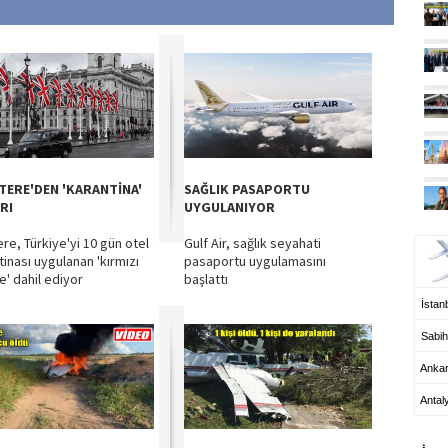
LTERE'DEN 'KARANTİNA'
SAĞLIK PASAPORTU
RI
UYGULANIYOR
UÇ
ere, Türkiye'yi 10 gün otel
Gulf Air, sağlık seyahati
tinası uygulanan 'kırmızı
pasaportu uygulamasını
e' dahil ediyor
başlattı
İstanb
Sabih
Anka
Antal
HA