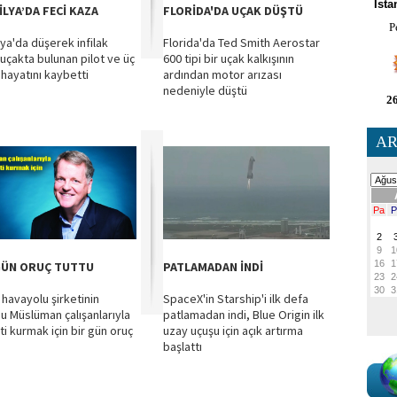
İsta
İLYA’DA FECİ KAZA
FLORİDA'DA UÇAK DÜŞTÜ
P
lya'da düşerek infilak
Florida'da Ted Smith Aerostar
uçakta bulunan pilot ve üç
600 tipi bir uçak kalkışının
 hayatını kaybetti
ardından motor arızası
nedeniyle düştü
26
AR
GÜN ORUÇ TUTTU
PATLAMADAN İNDİ
 havayolu şirketinin
SpaceX'in Starship'i ilk defa
u Müslüman çalışanlarıyla
patlamadan indi, Blue Origin ilk
i kurmak için bir gün oruç
uzay uçuşu için açık artırma
başlattı