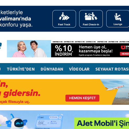
J
TÜRKİYE'DEN
DÜNYADAN
VİDEOLAR
SEYAHAT ROTAS