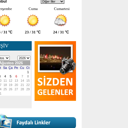
nbul
erşembe
Cuma
Cumartesi
 / 31
°C
23 / 31
°C
24 / 31
°C
ŞİV