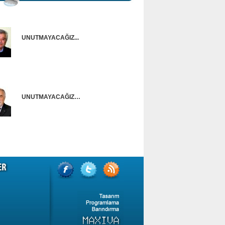
UNUTMAYACAĞIZ...
Onur Güntürkün
UNUTMAYACAĞIZ…
Ünal Başusta