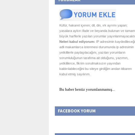
Küfür, hakaret içeren; dil, din, ırk ayrımı yapan;
yasalara aykırı ifade ve beyanda bulunan ve tamam
büyük harflerle yazılan yorumlar yayınlanmayacaktı
Neleri kabul ediyorum:
IP adresimin kaydedileceği
adli makamlarca istenmesi durumunda ip adresimin
yetkililerle paylaşılacağını, yazılan yorumların
sorumluluğunun tarafıma ait olduğunu, yazımın,
yetkililerce, fikrim sorulmaksızın yayından
kaldırılabileceğini bu siteye girdiğim andan itibaren
kabul etmiş sayılırım.
Bu haber henüz yorumlanmamış...
FACEBOOK YORUM