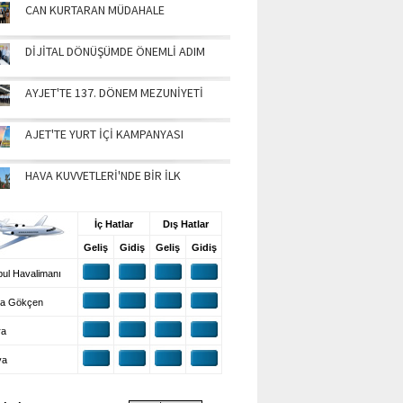
CAN KURTARAN MÜDAHALE
DİJİTAL DÖNÜŞÜMDE ÖNEMLİ ADIM
AYJET'TE 137. DÖNEM MEZUNİYETİ
AJET'TE YURT İÇİ KAMPANYASI
HAVA KUVVETLERİ'NDE BİR İLK
UŞ BİLGİLERİ
İç Hatlar
Dış Hatlar
Geliş
Gidiş
Geliş
Gidiş
ul Havalimanı
a Gökçen
ra
ya
VA DURUMU