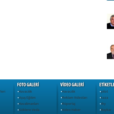
leri
Havacılık
Havacılık
pilot
•
•
•
Uçuş Eğitim
Reklam Videoları
kaza
•
•
•
Havalimanları
Röportaj
thy
•
•
•
Göklere Veda
Video Haber
Baykar
•
•
•