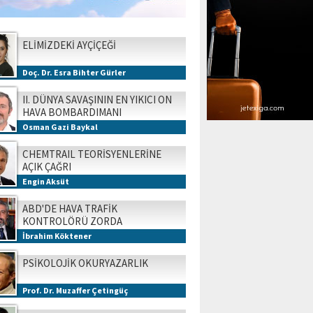
ELİMİZDEKİ AYÇİÇEĞİ
Doç. Dr. Esra Bihter Gürler
II. DÜNYA SAVAŞININ EN YIKICI ON
HAVA BOMBARDIMANI
Osman Gazi Baykal
CHEMTRAIL TEORİSYENLERİNE
AÇIK ÇAĞRI
Engin Aksüt
ABD'DE HAVA TRAFİK
KONTROLÖRÜ ZORDA
İbrahim Köktener
PSİKOLOJİK OKURYAZARLIK
Prof. Dr. Muzaffer Çetingüç