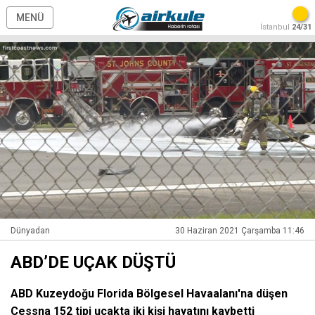
MENÜ
İstanbul
24/31
Dünyadan
30 Haziran 2021 Çarşamba 11:46
ABD’DE UÇAK DÜŞTÜ
ABD Kuzeydoğu Florida Bölgesel Havaalanı'na düşen
Cessna 152 tipi uçakta iki kişi hayatını kaybetti