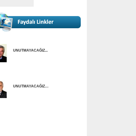
UNUTMAYACAĞIZ...
Onur Güntürkün
UNUTMAYACAĞIZ…
Ünal Başusta