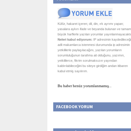
Küfür, hakaret içeren; dil, din, ırk ayrımı yapan;
yasalara aykırı ifade ve beyanda bulunan ve tamam
büyük harflerle yazılan yorumlar yayınlanmayacaktı
Neleri kabul ediyorum:
IP adresimin kaydedileceği
adli makamlarca istenmesi durumunda ip adresimin
yetkililerle paylaşılacağını, yazılan yorumların
sorumluluğunun tarafıma ait olduğunu, yazımın,
yetkililerce, fikrim sorulmaksızın yayından
kaldırılabileceğini bu siteye girdiğim andan itibaren
kabul etmiş sayılırım.
Bu haber henüz yorumlanmamış...
FACEBOOK YORUM