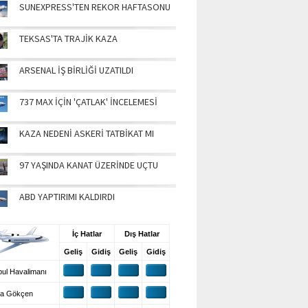
SUNEXPRESS'TEN REKOR HAFTASONU
TEKSAS'TA TRAJİK KAZA
ARSENAL İŞ BİRLİĞİ UZATILDI
737 MAX İÇİN 'ÇATLAK' İNCELEMESİ
KAZA NEDENİ ASKERİ TATBİKAT MI
97 YAŞINDA KANAT ÜZERİNDE UÇTU
ABD YAPTIRIMI KALDIRDI
UŞ BİLGİLERİ
İç Hatlar
Dış Hatlar
Geliş
Gidiş
Geliş
Gidiş
ul Havalimanı
a Gökçen