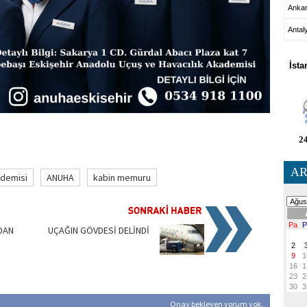
Anka
Antal
HA
İsta
24
AR
ademisi
ANUHA
kabin memuru
DAN
UÇAĞIN GÖVDESİ DELİNDİ
Onay bekleyen yorum yok.