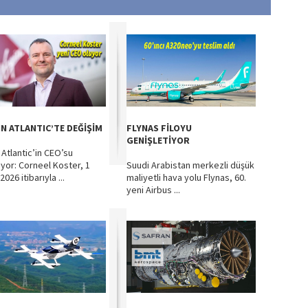
IN ATLANTIC’TE DEĞİŞİM
FLYNAS FİLOYU
GENİŞLETİYOR
 Atlantic’in CEO’su
iyor: Corneel Koster, 1
Suudi Arabistan merkezli düşük
026 itibarıyla ...
maliyetli hava yolu Flynas, 60.
yeni Airbus ...