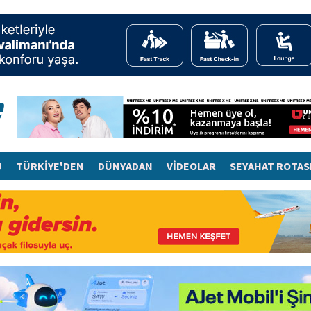
J
TÜRKİYE'DEN
DÜNYADAN
VİDEOLAR
SEYAHAT ROTAS