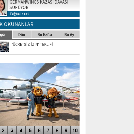
GERMANWINGS KAZASI DAVASI
SÜRÜYOR
Tuğba İncel
K OKUNANLAR
‘ÜCRETSİZ İZİN’ TEKLİFİ
TO GALERİ
APUR AIRSHOW-2020