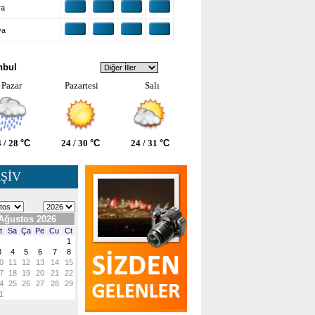
ra
ya
VA DURUMU
nbul
Pazar
Pazartesi
Salı
 / 28
°C
24 / 30
°C
24 / 31
°C
ŞİV