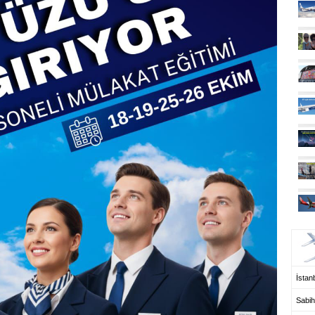
UÇ
İstanb
Sabih