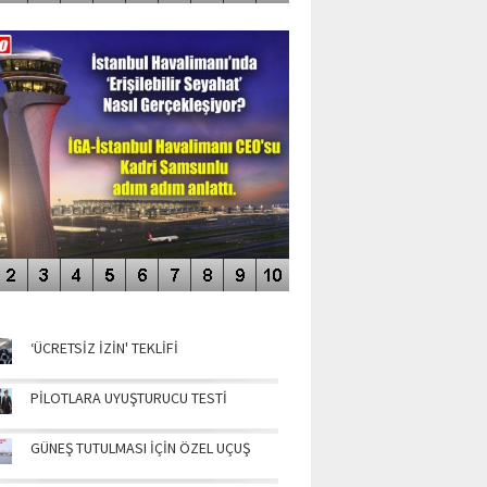
DEO GALERİ
LERİN AŞILDIĞI HAVALİMANI
NÜN MANŞETLERİ
‘ÜCRETSİZ İZİN' TEKLİFİ
PİLOTLARA UYUŞTURUCU TESTİ
GÜNEŞ TUTULMASI İÇİN ÖZEL UÇUŞ