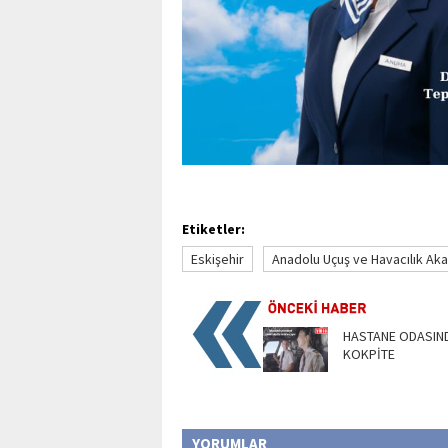
Etiketler:
Eskişehir
Anadolu Uçuş ve Havacılık Ak
HASTANE ODASIN
KOKPİTE
YORUMLAR