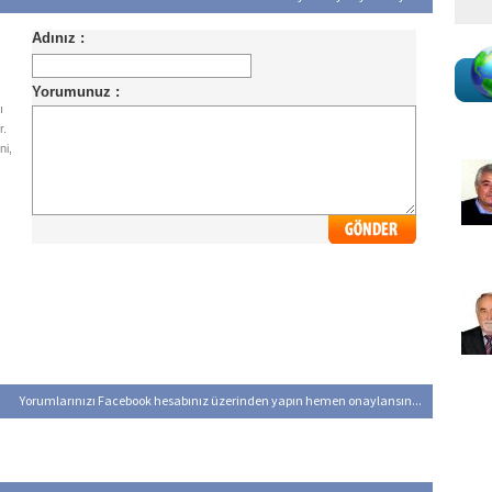
ı
r.
ni,
Yorumlarınızı Facebook hesabınız üzerinden yapın hemen onaylansın...