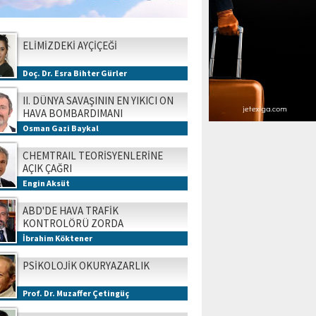
ELİMİZDEKİ AYÇİÇEĞİ
Doç. Dr. Esra Bihter Gürler
II. DÜNYA SAVAŞININ EN YIKICI ON
HAVA BOMBARDIMANI
Osman Gazi Baykal
CHEMTRAIL TEORİSYENLERİNE
AÇIK ÇAĞRI
Engin Aksüt
ABD'DE HAVA TRAFİK
KONTROLÖRÜ ZORDA
İbrahim Köktener
PSİKOLOJİK OKURYAZARLIK
Prof. Dr. Muzaffer Çetingüç