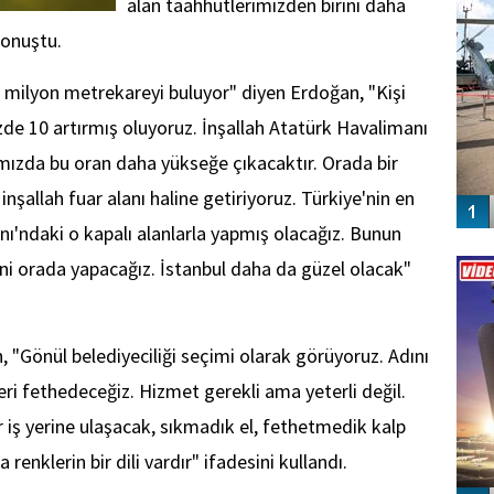
alan taahhütlerimizden birini daha
konuştu.
5 milyon metrekareyi buluyor" diyen Erdoğan, "Kişi
zde 10 artırmış oluyoruz. İnşallah Atatürk Havalimanı
mızda bu oran daha yükseğe çıkacaktır. Orada bir
 inşallah fuar alanı haline getiriyoruz. Türkiye'nin en
nı'ndaki o kapalı alanlarla yapmış olacağız. Bunun
Vİ
ini orada yapacağız. İstanbul daha da güzel olacak"
ENGEL
, "Gönül belediyeciliği seçimi olarak görüyoruz. Adını
ri fethedeceğiz. Hizmet gerekli ama yeterli değil.
iş yerine ulaşacak, sıkmadık el, fethetmedik kalp
enklerin bir dili vardır" ifadesini kullandı.