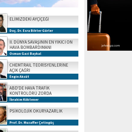
ELİMİZDEKİ AYÇİÇEĞİ
Doç. Dr. Esra Bihter Gürler
II. DÜNYA SAVAŞININ EN YIKICI ON
HAVA BOMBARDIMANI
Osman Gazi Baykal
CHEMTRAIL TEORİSYENLERİNE
AÇIK ÇAĞRI
Engin Aksüt
ABD'DE HAVA TRAFİK
KONTROLÖRÜ ZORDA
İbrahim Köktener
PSİKOLOJİK OKURYAZARLIK
Prof. Dr. Muzaffer Çetingüç