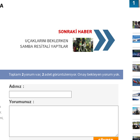
HA
GÜ
UÇAKLARINI BEKLERKEN
SAMBA RESİTALİ YAPTILAR
Toplam
2
yorum var,
2
adet görüntüleniyor. Onay bekleyen yorum yok.
ı
r.
ni,