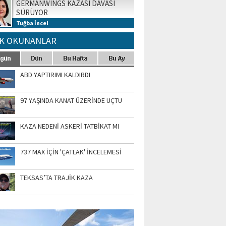
GERMANWINGS KAZASI DAVASI
SÜRÜYOR
Tuğba İncel
K OKUNANLAR
ABD YAPTIRIMI KALDIRDI
97 YAŞINDA KANAT ÜZERİNDE UÇTU
KAZA NEDENİ ASKERİ TATBİKAT MI
737 MAX İÇİN 'ÇATLAK' İNCELEMESİ
TEKSAS’TA TRAJİK KAZA
TO GALERİ
APUR AIRSHOW-2020