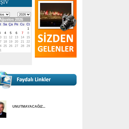
ŞİV
UNUTMAYACAĞIZ...
Onur Güntürkün