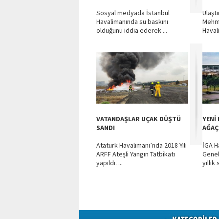
Sosyal medyada İstanbul
Ulaşt
Havalimanında su baskını
Mehme
olduğunu iddia ederek ...
Havali
VATANDAŞLAR UÇAK DÜŞTÜ
YENİ
SANDI
AĞAÇ
Atatürk Havalimanı’nda 2018 Yılı
İGA H
ARFF Ateşli Yangın Tatbikatı
Genel
yapıldı. ...
yıllık