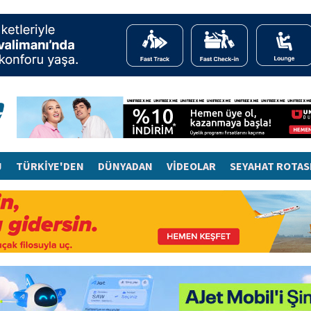
J
TÜRKİYE'DEN
DÜNYADAN
VİDEOLAR
SEYAHAT ROTAS