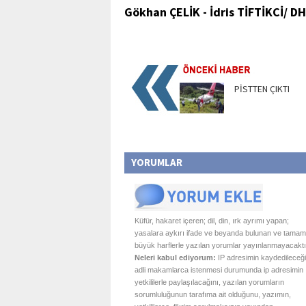
Gökhan ÇELİK - İdris TİFTİKCİ/ D
PİSTTEN ÇIKTI
YORUMLAR
Küfür, hakaret içeren; dil, din, ırk ayrımı yapan;
yasalara aykırı ifade ve beyanda bulunan ve tamam
büyük harflerle yazılan yorumlar yayınlanmayacaktı
Neleri kabul ediyorum:
IP adresimin kaydedileceği
adli makamlarca istenmesi durumunda ip adresimin
yetkililerle paylaşılacağını, yazılan yorumların
sorumluluğunun tarafıma ait olduğunu, yazımın,