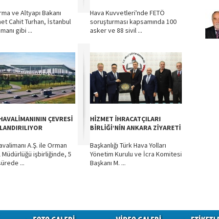
ırma ve Altyapı Bakanı
Hava Kuvvetleri'nde FETÖ
t Cahit Turhan, İstanbul
soruşturması kapsamında 100
manı gibi ...
asker ve 88 sivil ...
 HAVALİMANININ ÇEVRESİ
HİZMET İHRACATÇILARI
LANDIRILIYOR
BİRLİĞİ’NİN ANKARA ZİYARETİ
avalimanı A.Ş. ile Orman
Başkanlığı Türk Hava Yolları
 Müdürlüğü işbirliğinde, 5
Yönetim Kurulu ve İcra Komitesi
 sürede ...
Başkanı M. ...