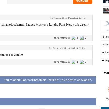
UÇ
19 Kasım 2018 Pazartesi 23:45
pişman olacaksınız. Sadece Moskova Londra Parıs New-york u şehir
İstanb
Yorumu oyla
0
0
Sabih
17 Kasım 2018 Cumartesi 21:00
Anka
ırım, çok sevindim
Antal
Yorumu oyla
0
0
HA
İsta
Yorumlarınızı Facebook hesabınız üzerinden yapın hemen onaylansın...
24