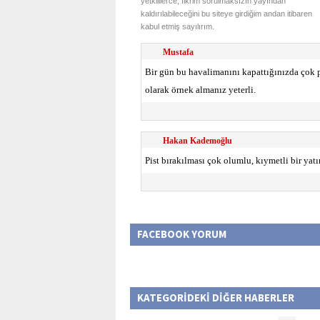
yetkililerce, fikrim sorulmaksızın yayından
kaldırılabileceğini bu siteye girdiğim andan itibaren
kabul etmiş sayılırım.
Mustafa
Bir gün bu havalimanını kapattığınızda çok 
olarak örnek almanız yeterli.
Hakan Kademoğlu
Pist bırakılması çok olumlu, kıymetli bir yat
FACEBOOK YORUM
KATEGORİDEKİ DİĞER HABERLER