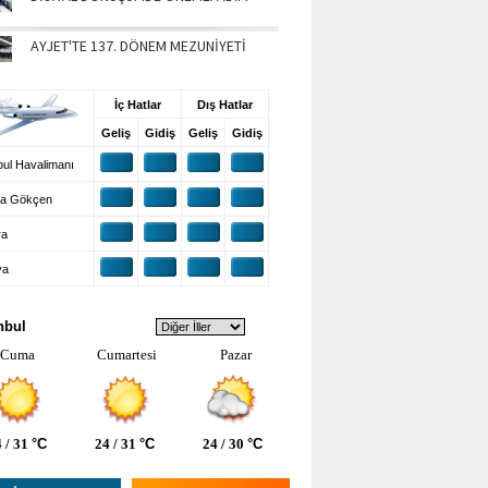
AYJET'TE 137. DÖNEM MEZUNİYETİ
UŞ BİLGİLERİ
İç Hatlar
Dış Hatlar
Geliş
Gidiş
Geliş
Gidiş
ul Havalimanı
a Gökçen
ra
ya
VA DURUMU
nbul
Cuma
Cumartesi
Pazar
 / 31
°C
24 / 31
°C
24 / 30
°C