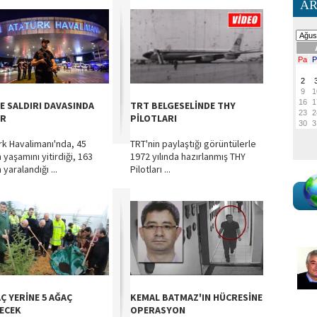
AR
YE SALDIRI DAVASINDA
TRT BELGESELİNDE THY
AR
PİLOTLARI
rk Havalimanı'nda, 45
TRT'nin paylaştığı görüntülerle
n yaşamını yitirdiği, 163
1972 yılında hazırlanmış THY
n yaralandığı ...
Pilotları ...
Ç YERİNE 5 AĞAÇ
KEMAL BATMAZ'IN HÜCRESİNE
LECEK
OPERASYON