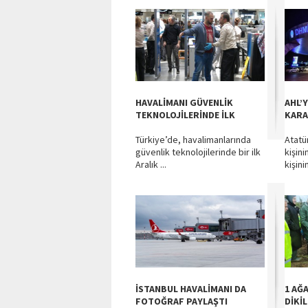
HAVALİMANI GÜVENLİK
AHL’
TEKNOLOJİLERİNDE İLK
KAR
Türkiye’de, havalimanlarında
Atatü
güvenlik teknolojilerinde bir ilk
kişini
Aralık ...
kişini
İSTANBUL HAVALİMANI DA
1 AĞA
FOTOĞRAF PAYLAŞTI
DİKİ