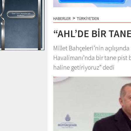
>
HABERLER
TÜRKİYE'DEN
“AHL’DE BİR TAN
Millet Bahçeleri’nin açılışın
Havalimanı’nda bir tane pist bı
haline getiriyoruz” dedi