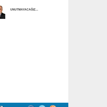
UNUTMAYACAĞIZ…
Ünal Başusta