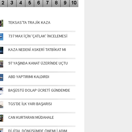
NÜN MANŞETLERİ
TEKSAS'TA TRAJİK KAZA
737 MAX İÇİN 'ÇATLAK' İNCELEMESİ
KAZA NEDENİ ASKERİ TATBİKAT MI
97 YAŞINDA KANAT ÜZERİNDE UÇTU
ABD YAPTIRIMI KALDIRDI
BAŞÜSTÜ DOLAP ÜCRETİ GÜNDEMDE
TGS'DE İLK YARI BAŞARISI
CAN KURTARAN MÜDAHALE
DİJİTAL DÖNÜŞÜMDE ÖNEMLİ ADIM