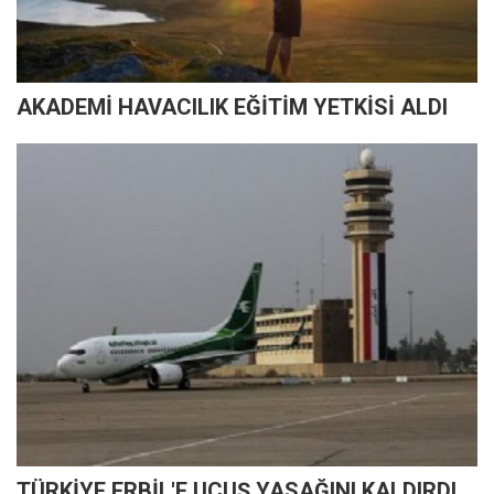
AKADEMİ HAVACILIK EĞİTİM YETKİSİ ALDI
TÜRKİYE ERBİL'E UÇUŞ YASAĞINI KALDIRDI