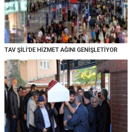
TAV ŞİLİ'DE HİZMET AĞINI GENİŞLETİYOR