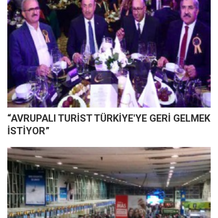
“AVRUPALI TURİST TÜRKİYE'YE GERİ GELMEK
İSTİYOR”