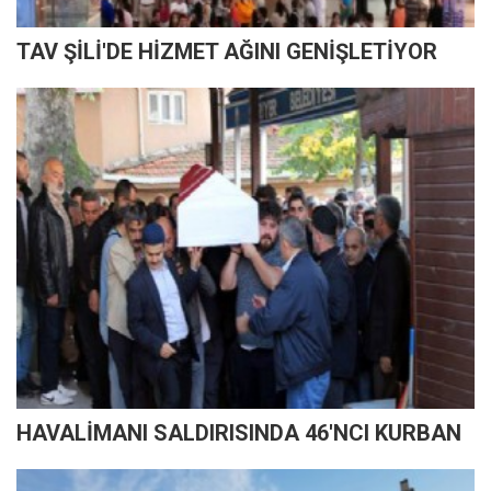
TAV ŞİLİ'DE HİZMET AĞINI GENİŞLETİYOR
HAVALİMANI SALDIRISINDA 46'NCI KURBAN