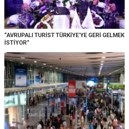
“AVRUPALI TURİST TÜRKİYE'YE GERİ GELMEK
İSTİYOR”