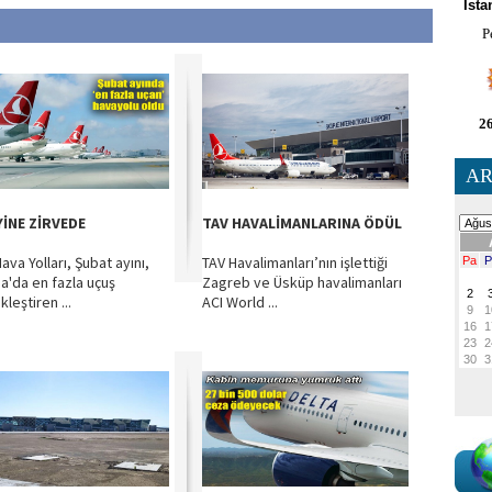
İsta
P
26
AR
YİNE ZİRVEDE
TAV HAVALİMANLARINA ÖDÜL
ava Yolları, Şubat ayını,
TAV Havalimanları’nın işlettiği
a'da en fazla uçuş
Zagreb ve Üsküp havalimanları
leştiren ...
ACI World ...