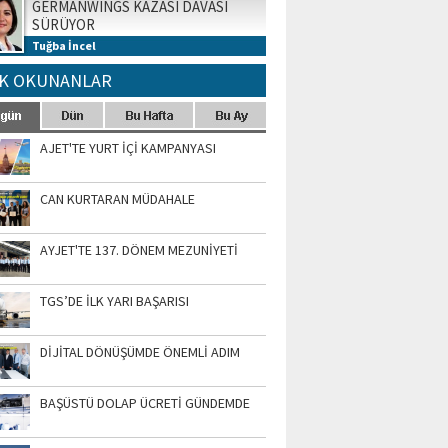
GERMANWINGS KAZASI DAVASI
SÜRÜYOR
Tuğba İncel
K OKUNANLAR
AJET'TE YURT İÇİ KAMPANYASI
CAN KURTARAN MÜDAHALE
AYJET'TE 137. DÖNEM MEZUNİYETİ
TGS’DE İLK YARI BAŞARISI
DİJİTAL DÖNÜŞÜMDE ÖNEMLİ ADIM
BAŞÜSTÜ DOLAP ÜCRETİ GÜNDEMDE