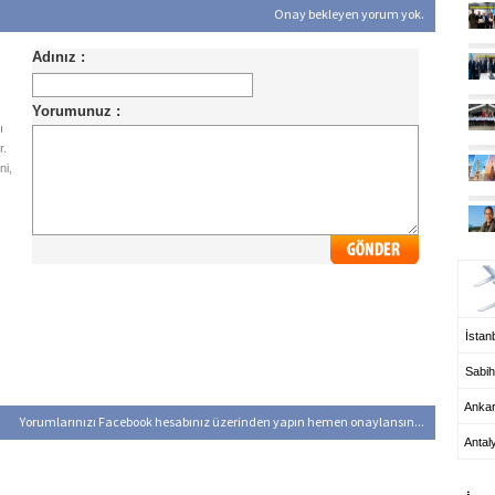
Onay bekleyen yorum yok.
ı
r.
ni,
UÇ
İstanb
Sabih
Anka
Yorumlarınızı Facebook hesabınız üzerinden yapın hemen onaylansın...
Antal
HA