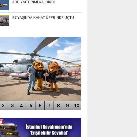
ABD YAPTIRIMI KALDIRDI
97 YAŞINDA KANAT ÜZERİNDE UÇTU
TO GALERİ
APUR AIRSHOW-2020
DEO GALERİ
LERİN AŞILDIĞI HAVALİMANI