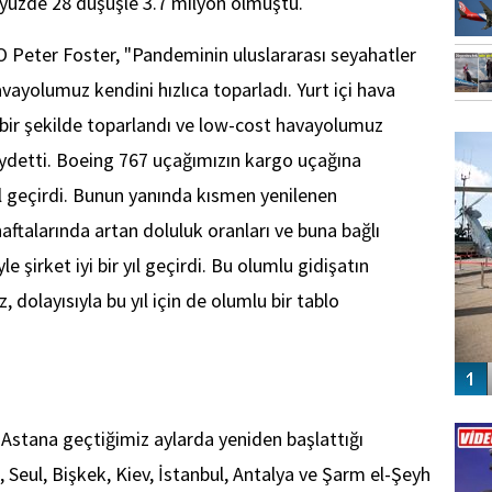
e yüzde 28 düşüşle 3.7 milyon olmuştu.
Peter Foster, "Pandeminin uluslararası seyahatler
avayolumuz kendini hızlıca toparladı. Yurt içi hava
FO
ü bir şekilde toparlandı ve low-cost havayolumuz
SİNG
aydetti. Boeing 767 uçağımızın kargo uçağına
ıl geçirdi. Bunun yanında kısmen yenilenen
 haftalarında artan doluluk oranları ve buna bağlı
e şirket iyi bir yıl geçirdi. Bu olumlu gidişatın
dolayısıyla bu yıl için de olumlu bir tablo
Vİ
ENGEL
r Astana geçtiğimiz aylarda yeniden başlattığı
 Seul, Bişkek, Kiev, İstanbul, Antalya ve Şarm el-Şeyh