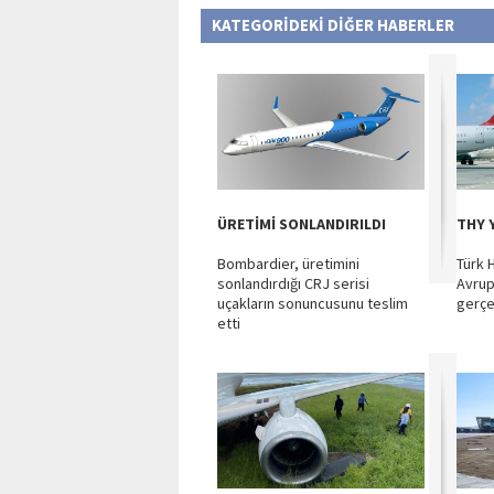
KATEGORİDEKİ DİĞER HABERLER
ÜRETİMİ SONLANDIRILDI
THY 
Bombardier, üretimini
Türk H
sonlandırdığı CRJ serisi
Avrup
uçakların sonuncusunu teslim
gerçek
etti