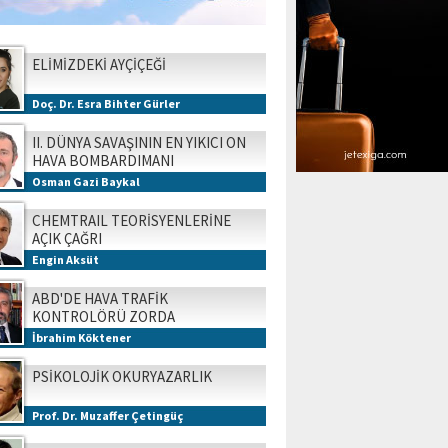
ELİMİZDEKİ AYÇİÇEĞİ
Doç. Dr. Esra Bihter Gürler
II. DÜNYA SAVAŞININ EN YIKICI ON
HAVA BOMBARDIMANI
Osman Gazi Baykal
CHEMTRAIL TEORİSYENLERİNE
AÇIK ÇAĞRI
Engin Aksüt
ABD'DE HAVA TRAFİK
KONTROLÖRÜ ZORDA
İbrahim Köktener
PSİKOLOJİK OKURYAZARLIK
Prof. Dr. Muzaffer Çetingüç