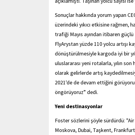
açıklamıştı. Taşınan yolcu sayısı is
Sonuçlar hakkında yorum yapan CEO 
üzerindeki yıkıcı etkisine rağmen, h
trafiği Mayıs ayından itibaren güçl
FlyArystan yüzde 110 yolcu artışı k
dönüştürülmesiyle kargoda iyi bir y
uluslararası yeni rotalarla, yılın son
olarak gelirlerde artış kaydedilmesiyl
2021'de de devam ettiğini görüyoruz, 
öngörüyoruz” dedi.
Yeni destinasyonlar
Foster sözlerini şöyle sürdürdü: "Ai
Moskova, Dubai, Taşkent, Frankfurt,