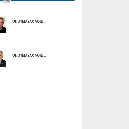
UNUTMAYACAĞIZ...
Onur Güntürkün
UNUTMAYACAĞIZ…
Ünal Başusta