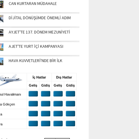
CAN KURTARAN MÜDAHALE
DİJİTAL DÖNÜŞÜMDE ÖNEMLİ ADIM
AYJET'TE 137. DÖNEM MEZUNİYETİ
AJET'TE YURT İÇİ KAMPANYASI
HAVA KUVVETLERİ'NDE BİR İLK
UŞ BİLGİLERİ
İç Hatlar
Dış Hatlar
Geliş
Gidiş
Geliş
Gidiş
ul Havalimanı
a Gökçen
ra
ya
VA DURUMU