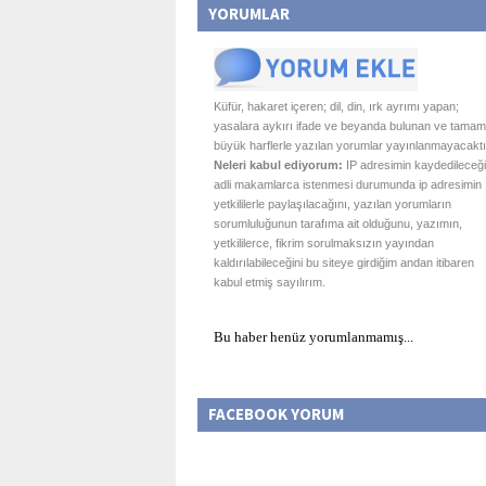
YORUMLAR
Küfür, hakaret içeren; dil, din, ırk ayrımı yapan;
yasalara aykırı ifade ve beyanda bulunan ve tamam
büyük harflerle yazılan yorumlar yayınlanmayacaktı
Neleri kabul ediyorum:
IP adresimin kaydedileceği
adli makamlarca istenmesi durumunda ip adresimin
yetkililerle paylaşılacağını, yazılan yorumların
sorumluluğunun tarafıma ait olduğunu, yazımın,
yetkililerce, fikrim sorulmaksızın yayından
kaldırılabileceğini bu siteye girdiğim andan itibaren
kabul etmiş sayılırım.
Bu haber henüz yorumlanmamış...
FACEBOOK YORUM