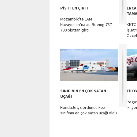
PİSTTEN ÇIKTI
ERCA
TAMA
Mozambik'te LAM
Havayolları'na ait Boeing 737-
KKTC 
700 pisttan çıktı
İşlet
Özçeli
SINIFININ EN ÇOK SATAN
FİLO
UÇAĞI
Pegas
HondaJet, dördüncü kez
iki ye
sınıfının en çok satan uçağı oldu