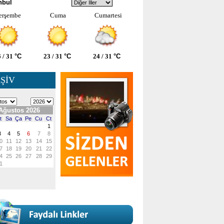
nbul
erşembe
Cuma
Cumartesi
 / 31
°C
23 / 31
°C
24 / 31
°C
ŞİV