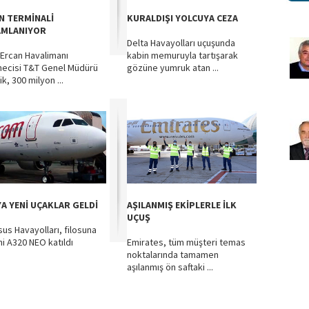
N TERMİNALİ
KURALDIŞI YOLCUYA CEZA
MLANIYOR
Delta Havayolları uçuşunda
Ercan Havalimanı
kabin memuruyla tartışarak
mecisi T&T Genel Müdürü
gözüne yumruk atan ...
k, 300 milyon ...
YA YENİ UÇAKLAR GELDİ
AŞILANMIŞ EKİPLERLE İLK
UÇUŞ
us Havayolları, filosuna
ni A320 NEO katıldı
Emirates, tüm müşteri temas
noktalarında tamamen
aşılanmış ön saftaki ...