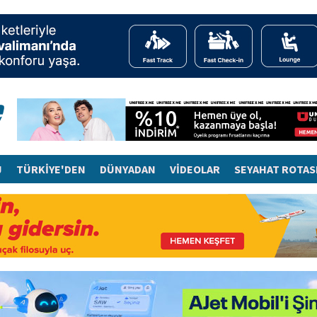
J
TÜRKİYE'DEN
DÜNYADAN
VİDEOLAR
SEYAHAT ROTAS