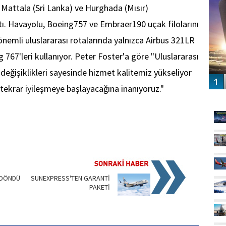
, Mattala (Sri Lanka) ve Hurghada (Mısır)
tı. Havayolu, Boeing757 ve Embraer190 uçak filolarını
önemli uluslararası rotalarında yalnızca Airbus 321LR
 767'leri kullanıyor. Peter Foster'a göre "Uluslararası
değişiklikleri sayesinde hizmet kalitemiz yükseliyor
 tekrar iyileşmeye başlayacağına inanıyoruz."
GÜ
 DÖNDÜ
SUNEXPRESS'TEN GARANTİ
PAKETİ