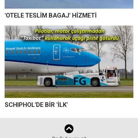
'OTELE TESLİM BAGAJ' HİZMETİ
SCHIPHOL'DE BİR 'İLK'