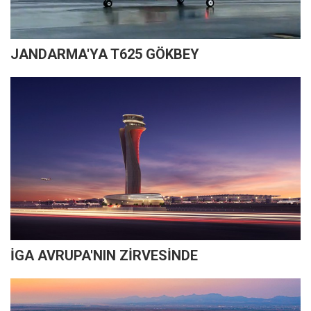
JANDARMA'YA T625 GÖKBEY
İGA AVRUPA'NIN ZİRVESİNDE