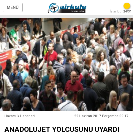
MENÜ
İstanbul
24/31
Havacılık Haberleri
22 Haziran 2017 Perşembe 09:17
ANADOLUJET YOLCUSUNU UYARDI