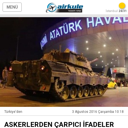
MENÜ
İstanbul
24/31
Türkiye'den
3 Ağustos 2016 Çarşamba 10:18
ASKERLERDEN ÇARPICI İFADELER