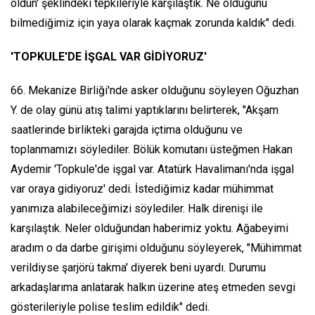
öldün' şeklindeki tepkileriyle karşılaştık. Ne olduğunu
bilmediğimiz için yaya olarak kaçmak zorunda kaldık" dedi.
'TOPKULE'DE İŞGAL VAR GİDİYORUZ'
66. Mekanize Birliği'nde asker olduğunu söyleyen Oğuzhan
Y. de olay günü atış talimi yaptıklarını belirterek, "Akşam
saatlerinde birlikteki garajda içtima olduğunu ve
toplanmamızı söylediler. Bölük komutanı üsteğmen Hakan
Aydemir 'Topkule'de işgal var. Atatürk Havalimanı'nda işgal
var oraya gidiyoruz' dedi. İstediğimiz kadar mühimmat
yanımıza alabileceğimizi söylediler. Halk direnişi ile
karşılaştık. Neler olduğundan haberimiz yoktu. Ağabeyimi
aradım o da darbe girişimi olduğunu söyleyerek, "Mühimmat
verildiyse şarjörü takma' diyerek beni uyardı. Durumu
arkadaşlarıma anlatarak halkın üzerine ateş etmeden sevgi
gösterileriyle polise teslim edildik" dedi.