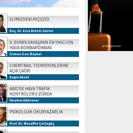
ELİMİZDEKİ AYÇİÇEĞİ
Doç. Dr. Esra Bihter Gürler
II. DÜNYA SAVAŞININ EN YIKICI ON
HAVA BOMBARDIMANI
Osman Gazi Baykal
CHEMTRAIL TEORİSYENLERİNE
AÇIK ÇAĞRI
Engin Aksüt
ABD'DE HAVA TRAFİK
KONTROLÖRÜ ZORDA
İbrahim Köktener
PSİKOLOJİK OKURYAZARLIK
Prof. Dr. Muzaffer Çetingüç