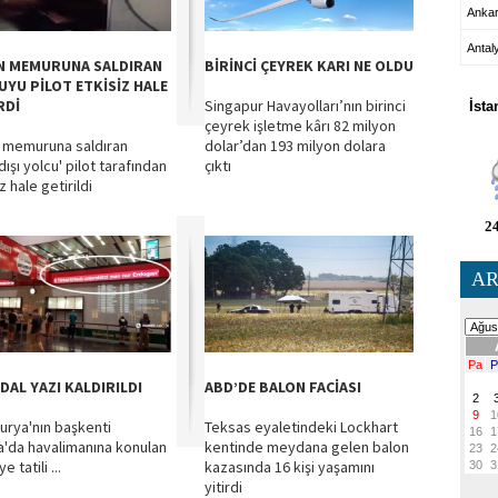
Anka
Antal
N MEMURUNA SALDIRAN
BİRİNCİ ÇEYREK KARI NE OLDU
HA
UYU PİLOT ETKİSİZ HALE
RDİ
Singapur Havayolları’nın birinci
İsta
çeyrek işletme kârı 82 milyon
 memuruna saldıran
dolar’dan 193 milyon dolara
dışı yolcu' pilot tarafından
çıktı
z hale getirildi
24
AR
DAL YAZI KALDIRILDI
ABD’DE BALON FACİASI
urya'nın başkenti
Teksas eyaletindeki Lockhart
a'da havalimanına konulan
kentinde meydana gelen balon
e tatili ...
kazasında 16 kişi yaşamını
yitirdi