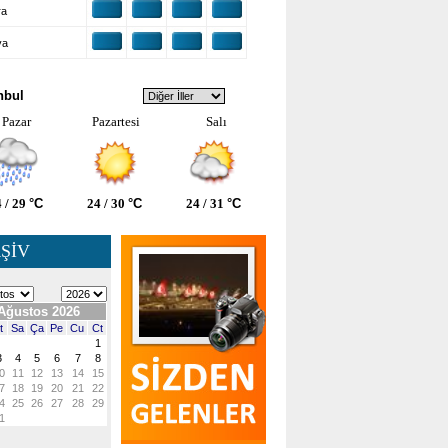
ra
ya
VA DURUMU
nbul
Pazar
Pazartesi
Salı
 / 29
°C
24 / 30
°C
24 / 31
°C
ŞİV