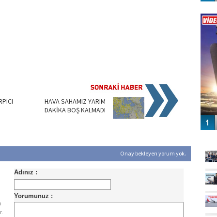
Vİ
ENGEL
PICI
HAVA SAHAMIZ YARIM
DAKİKA BOŞ KALMADI
GÜ
Onay bekleyen yorum yok.
ı
r.