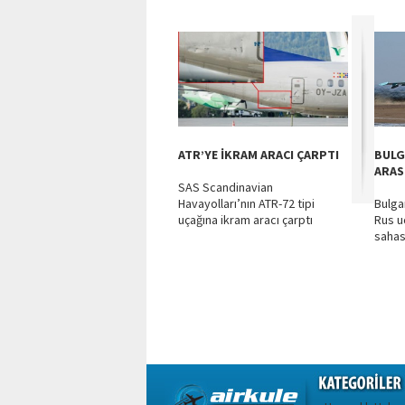
ATR’YE İKRAM ARACI ÇARPTI
BULG
ARAS
SAS Scandinavian
Havayolları’nın ATR-72 tipi
Bulga
uçağına ikram aracı çarptı
Rus u
sahası