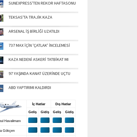
SUNEXPRESS'TEN REKOR HAFTASONU
TEKSAS'TA TRAJİK KAZA
ARSENAL İŞ BİRLİĞİ UZATILDI
737 MAX İÇİN 'ÇATLAK' İNCELEMESİ
KAZA NEDENİ ASKERİ TATBİKAT MI
97 YAŞINDA KANAT ÜZERİNDE UÇTU
ABD YAPTIRIMI KALDIRDI
UŞ BİLGİLERİ
İç Hatlar
Dış Hatlar
Geliş
Gidiş
Geliş
Gidiş
ul Havalimanı
a Gökçen