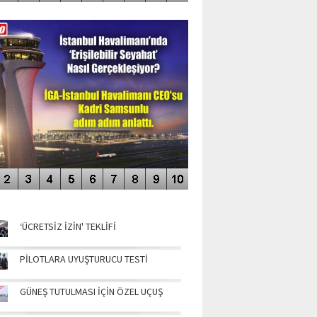
DEO GALERİ
LERİN AŞILDIĞI HAVALİMANI
NÜN MANŞETLERİ
‘ÜCRETSİZ İZİN' TEKLİFİ
PİLOTLARA UYUŞTURUCU TESTİ
GÜNEŞ TUTULMASI İÇİN ÖZEL UÇUŞ