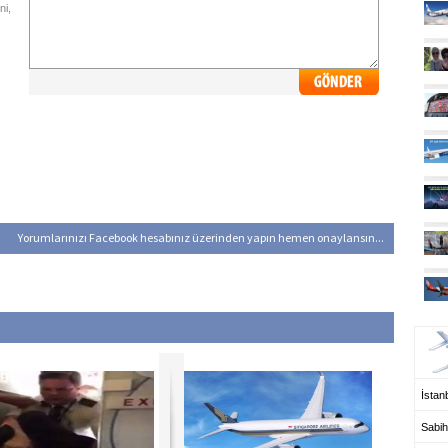
ni,
Yorumlarınızı Facebook hesabınız üzerinden yapın hemen onaylansın...
UÇ
İstanb
Sabih