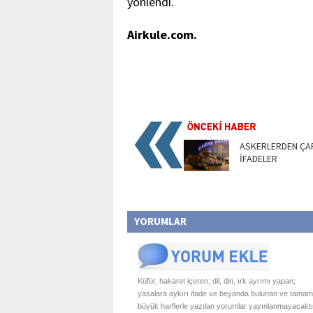
yönlendi.
Airkule.com.
ASKERLERDEN ÇAR
İFADELER
YORUMLAR
Küfür, hakaret içeren; dil, din, ırk ayrımı yapan;
yasalara aykırı ifade ve beyanda bulunan ve tamam
büyük harflerle yazılan yorumlar yayınlanmayacaktı