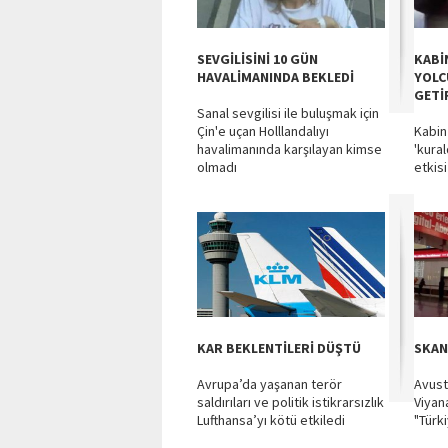
SEVGİLİSİNİ 10 GÜN
KABİ
HAVALİMANINDA BEKLEDİ
YOLC
GETİ
Sanal sevgilisi ile buluşmak için
Çin'e uçan Holllandalıyı
Kabin
havalimanında karşılayan kimse
'kural
olmadı
etkisi
KAR BEKLENTİLERİ DÜŞTÜ
SKAN
Avrupa’da yaşanan terör
Avust
saldırıları ve politik istikrarsızlık
Viyan
Lufthansa’yı kötü etkiledi
"Türkiy