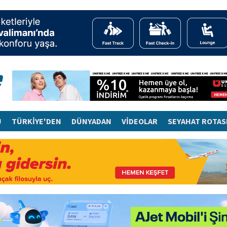
J
TÜRKİYE'DEN
DÜNYADAN
VİDEOLAR
SEYAHAT ROTAS