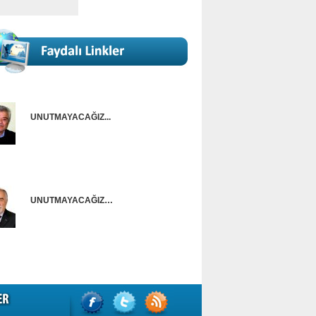
UNUTMAYACAĞIZ...
Onur Güntürkün
UNUTMAYACAĞIZ…
Ünal Başusta