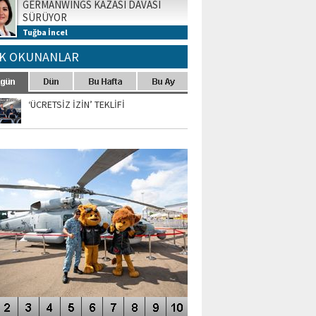
GERMANWINGS KAZASI DAVASI
SÜRÜYOR
Tuğba İncel
K OKUNANLAR
‘ÜCRETSİZ İZİN’ TEKLİFİ
TO GALERİ
APUR AIRSHOW-2020