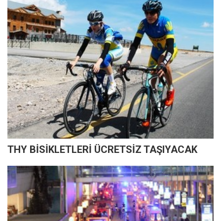
THY BİSİKLETLERİ ÜCRETSİZ TAŞIYACAK