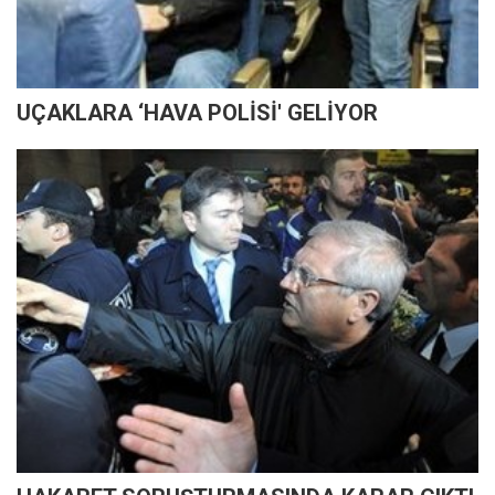
UÇAKLARA ‘HAVA POLİSİ' GELİYOR