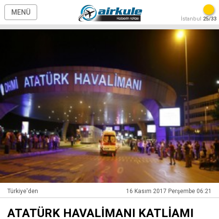
MENÜ
İstanbul
25/33
Türkiye'den
16 Kasım 2017 Perşembe 06:21
ATATÜRK HAVALİMANI KATLİAMI