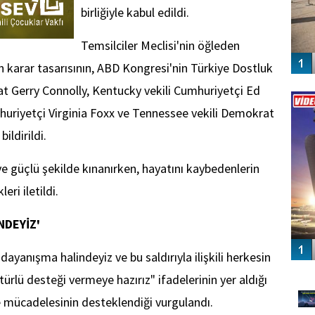
birliğiyle kabul edildi.
Temsilciler Meclisi'nin öğleden
arar tasarısının, ABD Kongresi'nin Türkiye Dostluk
Vİ
rat Gerry Connolly, Kentucky vekili Cumhuriyetçi Ed
ENGEL
mhuriyetçi Virginia Foxx ve Tennessee vekili Demokrat
ildirildi.
ve güçlü şekilde kınanırken, hayatını kaybedenlerin
eri iletildi.
NDEYİZ'
dayanışma halindeyiz ve bu saldırıyla ilişkili herkesin
GÜ
 türlü desteği vermeye hazırız" ifadelerinin yer aldığı
le mücadelesinin desteklendiği vurgulandı.