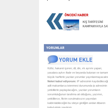
KIŞ TARİFESİNİ
KAMPANYAYLA SAT
YORUMLAR
Küfür, hakaret içeren; dil, din, ırk ayrımı yapan;
yasalara aykırı ifade ve beyanda bulunan ve tamam
büyük harflerle yazılan yorumlar yayınlanmayacaktı
Neleri kabul ediyorum:
IP adresimin kaydedileceği
adli makamlarca istenmesi durumunda ip adresimin
yetkililerle paylaşılacağını, yazılan yorumların
sorumluluğunun tarafıma ait olduğunu, yazımın,
yetkililerce, fikrim sorulmaksızın yayından
kaldırılabileceğini bu siteye girdiğim andan itibaren
kabul etmiş sayılırım.