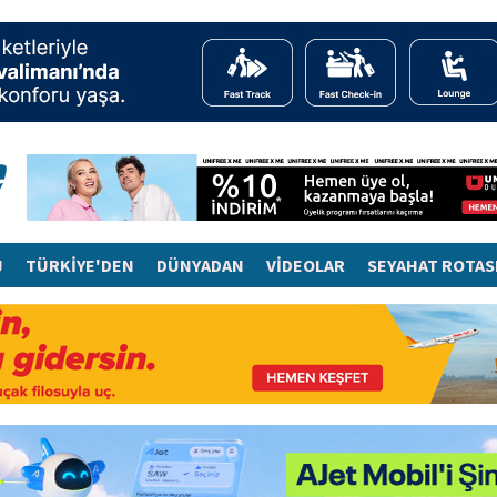
J
TÜRKİYE'DEN
DÜNYADAN
VİDEOLAR
SEYAHAT ROTAS