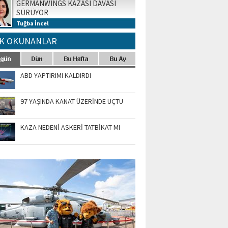
GERMANWINGS KAZASI DAVASI
SÜRÜYOR
Tuğba İncel
K OKUNANLAR
ABD YAPTIRIMI KALDIRDI
97 YAŞINDA KANAT ÜZERİNDE UÇTU
KAZA NEDENİ ASKERİ TATBİKAT MI
TO GALERİ
APUR AIRSHOW-2020