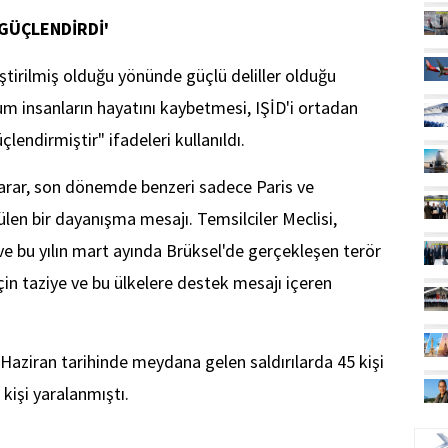
 GÜÇLENDİRDİ'
eştirilmiş olduğu yönünde güçlü deliller olduğu
um insanların hayatını kaybetmesi, IŞİD'i ortadan
lendirmiştir" ifadeleri kullanıldı.
arar, son dönemde benzeri sadece Paris ve
ülen bir dayanışma mesajı. Temsilciler Meclisi,
 ve bu yılın mart ayında Brüksel'de gerçekleşen terör
için taziye ve bu ülkelere destek mesajı içeren
Haziran tarihinde meydana gelen saldırılarda 45 kişi
kişi yaralanmıştı.
UÇ