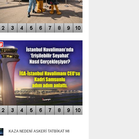
DEO GALERİ
LERİN AŞILDIĞI HAVALİMANI
NÜN MANŞETLERİ
KAZA NEDENİ ASKERİ TATBİKAT MI