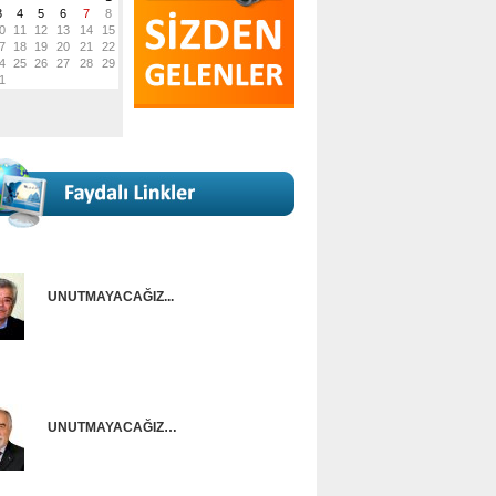
UNUTMAYACAĞIZ...
Onur Güntürkün
UNUTMAYACAĞIZ…
Ünal Başusta