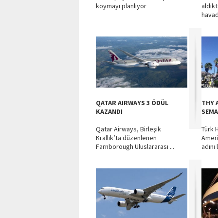
koymayı planlıyor
aldık
havad
QATAR AIRWAYS 3 ÖDÜL
THY 
KAZANDI
SEMA
Qatar Airways, Birleşik
Türk 
Krallık’ta düzenlenen
Ameri
Farnborough Uluslararası ...
adını 