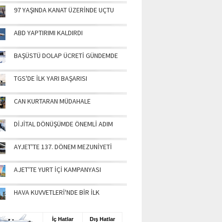
97 YAŞINDA KANAT ÜZERİNDE UÇTU
ABD YAPTIRIMI KALDIRDI
BAŞÜSTÜ DOLAP ÜCRETİ GÜNDEMDE
TGS'DE İLK YARI BAŞARISI
CAN KURTARAN MÜDAHALE
DİJİTAL DÖNÜŞÜMDE ÖNEMLİ ADIM
AYJET'TE 137. DÖNEM MEZUNİYETİ
AJET'TE YURT İÇİ KAMPANYASI
HAVA KUVVETLERİ'NDE BİR İLK
UŞ BİLGİLERİ
İç Hatlar
Dış Hatlar