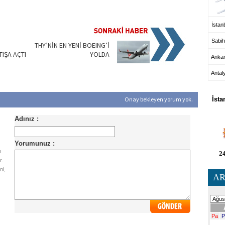
İstanb
Sabih
THY’NİN EN YENİ BOEING’İ
IŞA AÇTI
YOLDA
Anka
Antal
HA
Onay bekleyen yorum yok.
İsta
ı
24
r.
ni,
AR