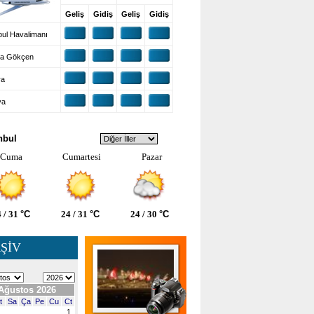
Geliş
Gidiş
Geliş
Gidiş
ul Havalimanı
a Gökçen
ra
ya
VA DURUMU
nbul
Cuma
Cumartesi
Pazar
 / 31
°C
24 / 31
°C
24 / 30
°C
ŞİV