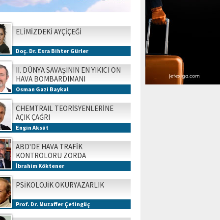
ELİMİZDEKİ AYÇİÇEĞİ
Doç. Dr. Esra Bihter Gürler
II. DÜNYA SAVAŞININ EN YIKICI ON
HAVA BOMBARDIMANI
Osman Gazi Baykal
CHEMTRAIL TEORİSYENLERİNE
AÇIK ÇAĞRI
Engin Aksüt
ABD'DE HAVA TRAFİK
KONTROLÖRÜ ZORDA
İbrahim Köktener
PSİKOLOJİK OKURYAZARLIK
Prof. Dr. Muzaffer Çetingüç