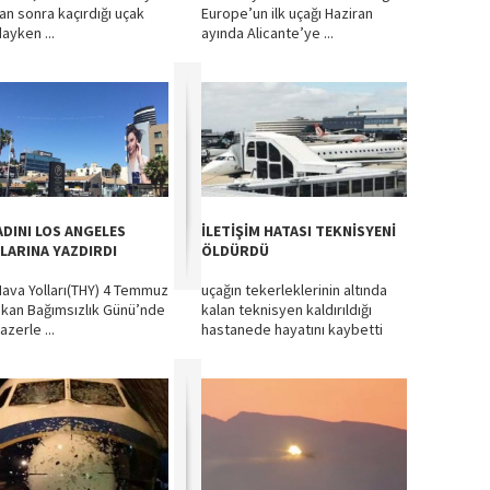
tan sonra kaçırdığı uçak
Europe’un ilk uçağı Haziran
ayken ...
ayında Alicante’ye ...
ADINI LOS ANGELES
İLETİŞİM HATASI TEKNİSYENİ
LARINA YAZDIRDI
ÖLDÜRDÜ
Hava Yolları(THY) 4 Temmuz
uçağın tekerleklerinin altında
kan Bağımsızlık Günü’nde
kalan teknisyen kaldırıldığı
lazerle ...
hastanede hayatını kaybetti