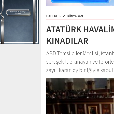
>
HABERLER
DÜNYADAN
ATATÜRK HAVALİM
KINADILAR
ABD Temsilciler Meclisi, İstan
sert şekilde kınayan ve terör
sayılı kararı oy birliğiyle kabul 