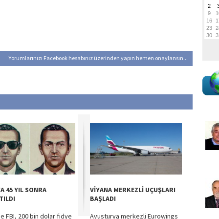
Yorumlarınızı Facebook hesabınız üzerinden yapın hemen onaylansın...
A 45 YIL SONRA
VİYANA MERKEZLİ UÇUŞLARI
TILDI
BAŞLADI
e FBI, 200 bin dolar fidye
Avusturya merkezli Eurowings