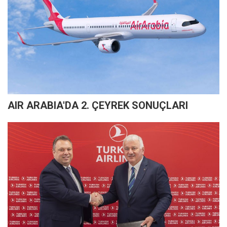
AIR ARABIA'DA 2. ÇEYREK SONUÇLARI