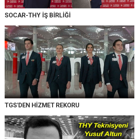
SOCAR-THY İŞ BİRLİĞİ
TGS'DEN HİZMET REKORU