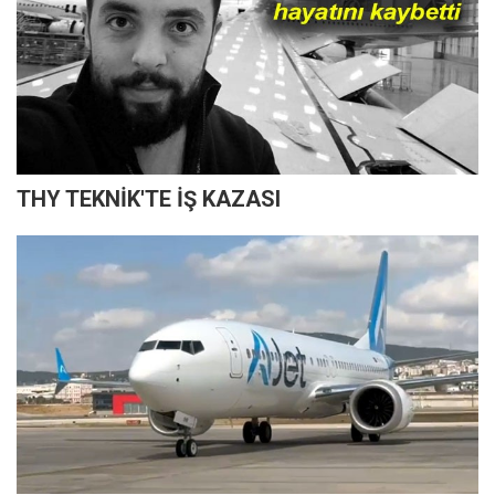
THY TEKNİK'TE İŞ KAZASI