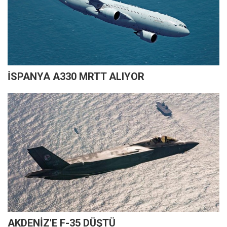
İSPANYA A330 MRTT ALIYOR
AKDENİZ'E F-35 DÜŞTÜ