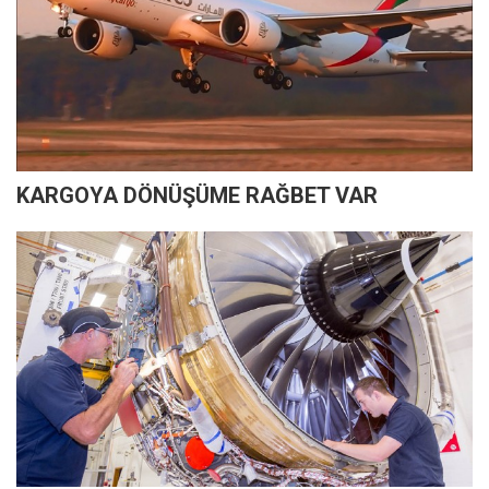
KARGOYA DÖNÜŞÜME RAĞBET VAR