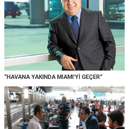
“HAVANA YAKINDA MIAMI'Yİ GEÇER”