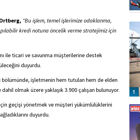
FO
 Ortberg,
"Bu işlem, temel işlerimize odaklanma,
SİNG
labilir kredi notuna öncelik verme stratejimiz için
ımı ile ticari ve savunma müşterilerine destek
rüleceğini duyurdu.
eri bölümünde, işletmenin hem tutulan hem de elden
 dahil olmak üzere yaklaşık 3.900 çalışan bulunuyor.
Vİ
için geçişi yönetmek ve müşteri yükümlülüklerini
ENGEL
ağladıklarını duyurdu.