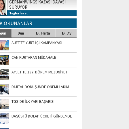
GERMANWINGS KAZASI DAVASI
SÜRÜYOR
Tuğba İncel
K OKUNANLAR
AJET'TE YURT İÇİ KAMPANYASI
CAN KURTARAN MÜDAHALE
AYJET'TE 137. DÖNEM MEZUNİYETİ
DİJİTAL DÖNÜŞÜMDE ÖNEMLİ ADIM
TGS’DE İLK YARI BAŞARISI
BAŞÜSTÜ DOLAP ÜCRETİ GÜNDEMDE