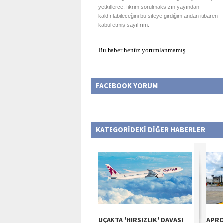
yetkililerce, fikrim sorulmaksızın yayından
kaldırılabileceğini bu siteye girdiğim andan itibaren
kabul etmiş sayılırım.
Bu haber henüz yorumlanmamış...
FACEBOOK YORUM
KATEGORİDEKİ DİĞER HABERLER
UÇAKTA 'HIRSIZLIK' DAVASI
APRO