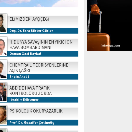
ELİMİZDEKİ AYÇİÇEĞİ
Doç. Dr. Esra Bihter Gürler
II. DÜNYA SAVAŞININ EN YIKICI ON
HAVA BOMBARDIMANI
Osman Gazi Baykal
CHEMTRAIL TEORİSYENLERİNE
AÇIK ÇAĞRI
Engin Aksüt
ABD'DE HAVA TRAFİK
KONTROLÖRÜ ZORDA
İbrahim Köktener
PSİKOLOJİK OKURYAZARLIK
Prof. Dr. Muzaffer Çetingüç