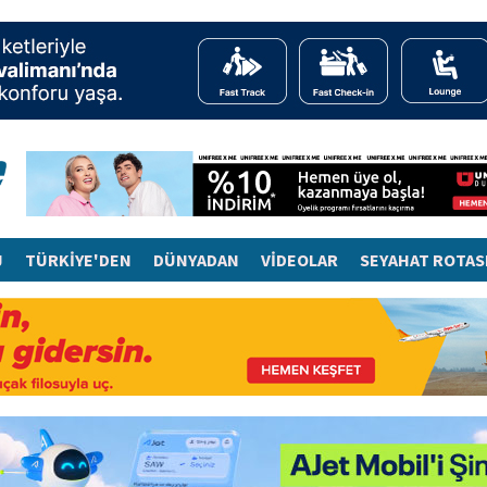
J
TÜRKİYE'DEN
DÜNYADAN
VİDEOLAR
SEYAHAT ROTAS