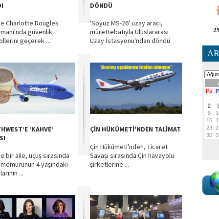
DI
DÖNDÜ
e Charlotte Dougles
'Soyuz MS-26' uzay aracı,
25
imanı'nda güvenlik
mürettebatıyla Uluslararası
llerini geçerek ...
Uzay İstasyonu'ndan döndü
AR
HWEST’E ‘KAHVE’
ÇİN HÜKÜMETİ'NDEN TALİMAT
SI
Çin Hükümeti'nden, Ticaret
e bir aile, uçuş sırasında
Savaşı sırasında Çin havayolu
 memurunun 4 yaşındaki
şirketlerine ...
arının ...