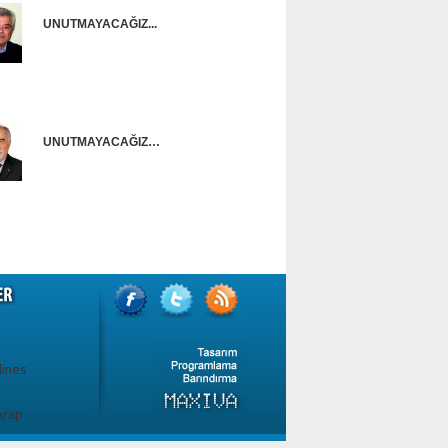
UNUTMAYACAĞIZ...
Onur Güntürkün
UNUTMAYACAĞIZ…
Ünal Başusta
lines
 Arap