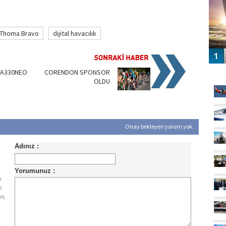
Thoma Bravo
dijital havacılık
GÜ
 A330NEO
CORENDON SPONSOR
OLDU
Onay bekleyen yorum yok.
ı
r.
ni,