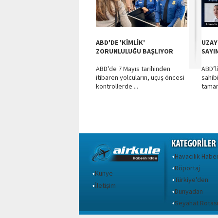
ABD'DE 'KİMLİK'
UZAY
ZORUNLULUĞU BAŞLIYOR
SAYI
ABD'de 7 Mayıs tarihinden
ABD’l
itibaren yolcuların, uçuş öncesi
sahibi
kontrollerde ...
tamam
Havacılık Haber
•
Röportaj
•
Künye
•
Türkiye'den
•
İletişim
•
Dünyadan
•
Seyahat Rotas
•