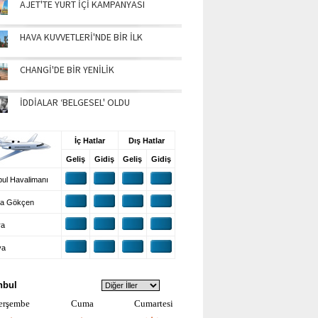
AJET'TE YURT İÇİ KAMPANYASI
HAVA KUVVETLERİ'NDE BİR İLK
CHANGİ'DE BİR YENİLİK
İDDİALAR ‘BELGESEL' OLDU
UŞ BİLGİLERİ
İç Hatlar
Dış Hatlar
Geliş
Gidiş
Geliş
Gidiş
ul Havalimanı
a Gökçen
ra
ya
VA DURUMU
nbul
erşembe
Cuma
Cumartesi