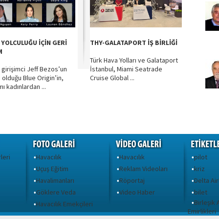
 YOLCULUĞU İÇİN GERİ
THY-GALATAPORT İŞ BİRLİĞİ
M
Türk Hava Yolları ve Galataport
i girişimci Jeff Bezos’un
İstanbul, Miami Seatrade
 olduğu Blue Origin’in,
Cruise Global ...
ı kadınlardan ...
leri
Havacılık
Havacılık
pilot
•
•
•
Uçuş Eğitim
Reklam Videoları
kriz
•
•
•
Havalimanları
Röportaj
Delta Air
•
•
•
Göklere Veda
Video Haber
bilet
•
•
•
Birleşik
•
ı
Havacılık Emekçileri
•
Emirlikleri