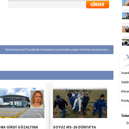
UÇ
Yorumlarınızı Facebook hesabınız üzerinden yapın hemen onaylansın...
İstanb
Sabih
Anka
Antal
HA
İsta
P
NA GİRDİ GÖZALTINA
SOYUZ MS-26 DÜNYA'YA