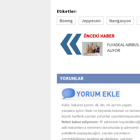
Etiketler:
Boeing
Jeppesen
Navigasyon
FLYADEAL AIRBUS
ALIYOR
YORUMLAR
Küfür, hakaret içeren; dil, din, ırk ayrımı yapan;
yasalara aykırı ifade ve beyanda bulunan ve tamam
büyük harflerle yazılan yorumlar yayınlanmayacaktı
Neleri kabul ediyorum:
IP adresimin kaydedileceği
adli makamlarca istenmesi durumunda ip adresimin
yetkililerle paylaşılacağını, yazılan yorumların
sorumluluğunun tarafıma ait olduğunu, yazımın,