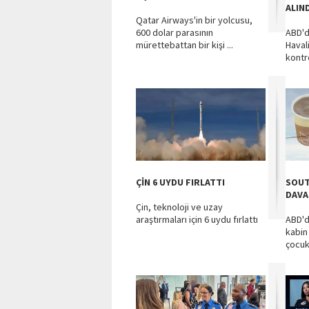
ALIN
Qatar Airways'in bir yolcusu,
600 dolar parasının
ABD'd
mürettebattan bir kişi ...
Haval
kontro
ÇİN 6 UYDU FIRLATTI
SOUT
DAVA
Çin, teknoloji ve uzay
araştırmaları için 6 uydu fırlattı
ABD'd
kabin
çocukl