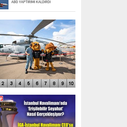
ABD YAPTIRIMI KALDIRDI
TO GALERİ
APUR AIRSHOW-2020
DEO GALERİ
LERİN AŞILDIĞI HAVALİMANI