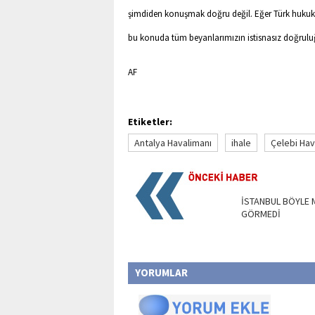
şimdiden konuşmak doğru değil. Eğer Türk hukuku
bu konuda tüm beyanlarımızın istisnasız doğruluğ
AF
Etiketler:
Antalya Havalimanı
ihale
Çelebi Hav
İSTANBUL BÖYLE 
GÖRMEDİ
YORUMLAR