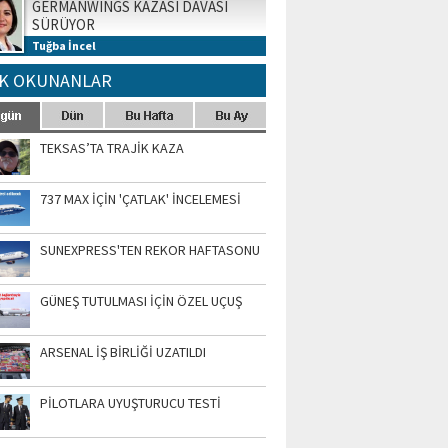
GERMANWINGS KAZASI DAVASI
SÜRÜYOR
Tuğba İncel
K OKUNANLAR
TEKSAS’TA TRAJİK KAZA
737 MAX İÇİN 'ÇATLAK' İNCELEMESİ
SUNEXPRESS'TEN REKOR HAFTASONU
GÜNEŞ TUTULMASI İÇİN ÖZEL UÇUŞ
ARSENAL İŞ BİRLİĞİ UZATILDI
PİLOTLARA UYUŞTURUCU TESTİ