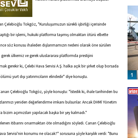
FO
SİNG
n Çelebioğlu Tokgöz, "Kuruluşumuzun sürekli işbirliği içerisinde
ptığı bir işlemi, hukuki platforma taşımış olmaktan ötürü elbette
'nce söz konusu ihaleden dışlanmamızın nedeni olarak öne sürülen
erek ülkemiz ve gerek uluslararası platformda prestijini
gerekir ki, Çelebi Hava Servisi A.Ş. halka açık bir şirket olup borsada
ölümü yurt dışı yatırımcıların elindedir" diye konuştu.
Vİ
ENGEL
anan Çelebioğlu Tokgöz, şöyle konuştu: "İstedik ki, ihale tarihinden bu
razlarımızı yeniden değerlendirme imkanı bulsunlar. Ancak DHMİ Yönetim
 bizim açımızdan yapılacak başka bir şey kalmadı."
lenen itibarını onarmaktan öte olmadığını söyledi. Canan Çelebioğlu
 Hava Servisi'nin konumu ne olacak?" sorusuna şöyle karşılık verdi: "Bunu