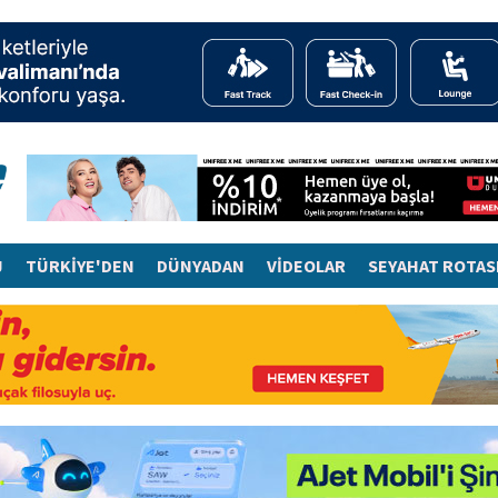
J
TÜRKİYE'DEN
DÜNYADAN
VİDEOLAR
SEYAHAT ROTAS