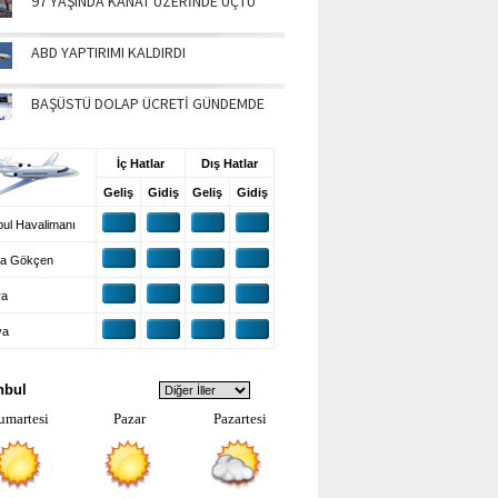
97 YAŞINDA KANAT ÜZERİNDE UÇTU
ABD YAPTIRIMI KALDIRDI
BAŞÜSTÜ DOLAP ÜCRETİ GÜNDEMDE
UŞ BİLGİLERİ
İç Hatlar
Dış Hatlar
Geliş
Gidiş
Geliş
Gidiş
ul Havalimanı
a Gökçen
ra
ya
VA DURUMU
nbul
umartesi
Pazar
Pazartesi