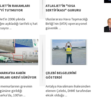
SJET'İN RAKAMLARI
ATLASJET'İN "IOSA
'Yİ TUTMUYOR
SERTİFİKASI" GURURU
et'in 2006 yılında
Uluslararası Hava Taşımacılığı
ğını açıkladığı tarifeli iç hat
Birliği’nin (IATA) operasyonel
sayısı ...
güvenlik ...
MARKA'DA KABİN
ÇELEBİ BELGELERİNİ
RLARI GREVİ SÜRÜYOR
GÖSTERDİ
 memurlarının grevinin
Antalya Havalimanı ihalesinden
 gününe girildiği
elenen Çelebi, DHMİ tarafından
arka'da, 100'ün ...
eksik olduğu ...