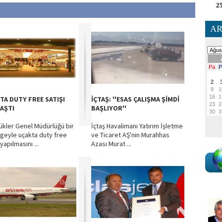
25
AR
TA DUTY FREE SATIŞI
İÇTAŞ: ''ESAS ÇALIŞMA ŞİMDİ
AŞTI
BAŞLIYOR''
kler Genel Müdürlüğü bir
İçtaş Havalimanı Yatırım İşletme
geyle uçakta duty free
ve Ticaret AŞ'nin Murahhas
 yapılmasını ...
Azası Murat ...