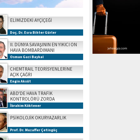
ELİMİZDEKİ AYÇİÇEĞİ
Doç. Dr. Esra Bihter Gürler
II. DÜNYA SAVAŞININ EN YIKICI ON
HAVA BOMBARDIMANI
Osman Gazi Baykal
CHEMTRAIL TEORİSYENLERİNE
AÇIK ÇAĞRI
Engin Aksüt
ABD'DE HAVA TRAFİK
KONTROLÖRÜ ZORDA
İbrahim Köktener
PSİKOLOJİK OKURYAZARLIK
Prof. Dr. Muzaffer Çetingüç