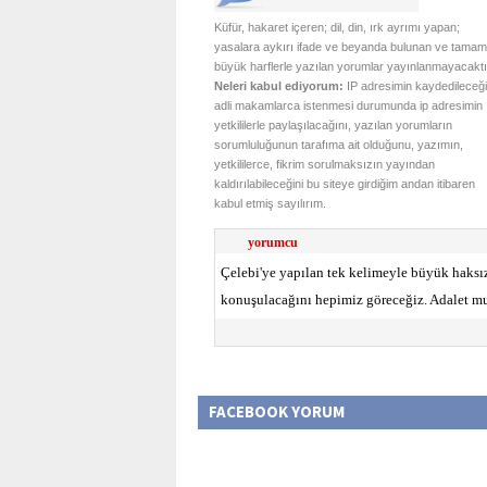
Küfür, hakaret içeren; dil, din, ırk ayrımı yapan;
yasalara aykırı ifade ve beyanda bulunan ve tamam
büyük harflerle yazılan yorumlar yayınlanmayacaktı
Neleri kabul ediyorum:
IP adresimin kaydedileceği
adli makamlarca istenmesi durumunda ip adresimin
yetkililerle paylaşılacağını, yazılan yorumların
sorumluluğunun tarafıma ait olduğunu, yazımın,
yetkililerce, fikrim sorulmaksızın yayından
kaldırılabileceğini bu siteye girdiğim andan itibaren
kabul etmiş sayılırım.
yorumcu
Çelebi'ye yapılan tek kelimeyle büyük haksı
konuşulacağını hepimiz göreceğiz. Adalet mut
FACEBOOK YORUM