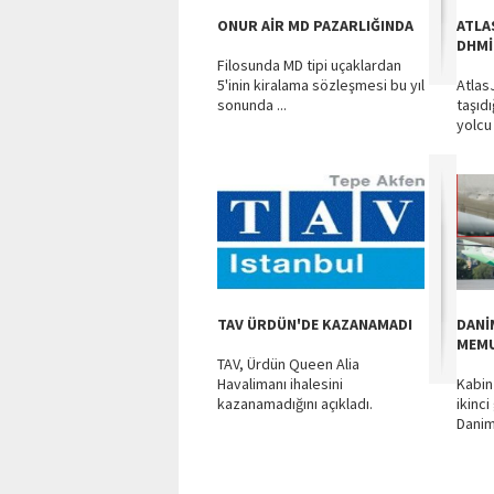
ONUR AİR MD PAZARLIĞINDA
ATLA
DHMİ
Filosunda MD tipi uçaklardan
5'inin kiralama sözleşmesi bu yıl
AtlasJ
sonunda ...
taşıdı
yolcu 
TAV ÜRDÜN'DE KAZANAMADI
DANİ
MEMU
TAV, Ürdün Queen Alia
Havalimanı ihalesini
Kabin
kazanamadığını açıkladı.
ikinci
Danim