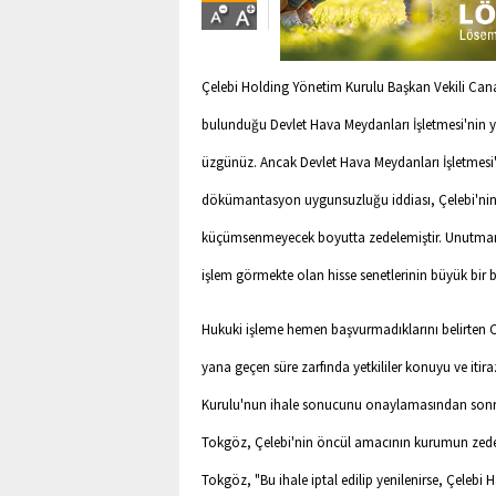
Çelebi Holding Yönetim Kurulu Başkan Vekili Cana
bulunduğu Devlet Hava Meydanları İşletmesi'nin ya
üzgünüz. Ancak Devlet Hava Meydanları İşletmesi
dökümantasyon uygunsuzluğu iddiası, Çelebi'nin g
küçümsenmeyecek boyutta zedelemiştir. Unutmamak 
işlem görmekte olan hisse senetlerinin büyük bir b
Hukuki işleme hemen başvurmadıklarını belirten C
yana geçen süre zarfında yetkililer konuyu ve iti
Kurulu'nun ihale sonucunu onaylamasından sonra
Tokgöz, Çelebi'nin öncül amacının kurumun zede
Tokgöz, "Bu ihale iptal edilip yenilenirse, Çelebi