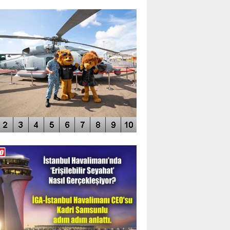
TO GALERİ
APUR AIRSHOW-2020
DEO GALERİ
LERİN AŞILDIĞI HAVALİMANI