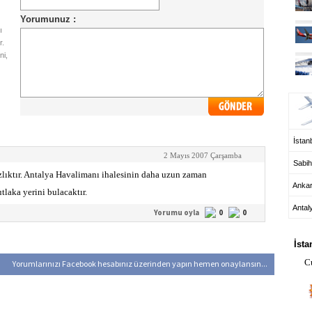
ı
r.
ni,
UÇ
İstanb
2 Mayıs 2007 Çarşamba
Sabih
zlıktır. Antalya Havalimanı ihalesinin daha uzun zaman
Anka
laka yerini bulacaktır.
Antal
Yorumu oyla
0
0
HA
İsta
C
Yorumlarınızı Facebook hesabınız üzerinden yapın hemen onaylansın...