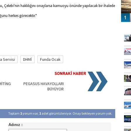
, Çelebi'nin haklılığını onaylarsa kamuoyu önünde yapılacak bir ihalede
unu herkes görecektir."
GÜ
a Servisi
DHMİ
Funda Ocak
MİTİNG
PEGASUS HAVAYOLLARI
BÜYÜYOR
Toplam
1
yorum var,
1
adet görüntüleniyor. Onay bekleyen yorum yok.