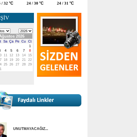
 / 32
°C
24 / 30
°C
24 / 31
°C
ŞİV
UNUTMAYACAĞIZ...