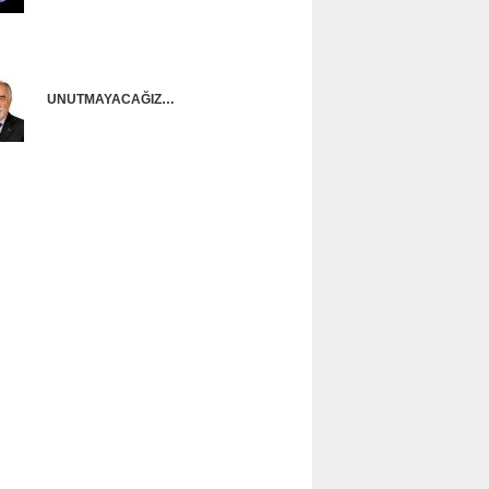
Onur Güntürkün
UNUTMAYACAĞIZ…
Ünal Başusta