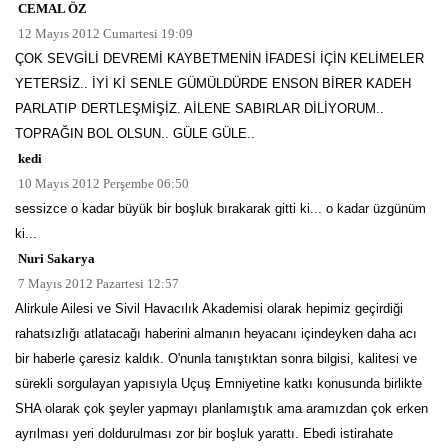
CEMAL ÖZ
12 Mayıs 2012 Cumartesi 19:09
ÇOK SEVGİLİ DEVREMİ KAYBETMENİN İFADESİ İÇİN KELİMELER
YETERSİZ.. İYİ Kİ SENLE GÜMÜLDÜRDE ENSON BİRER KADEH
PARLATIP DERTLEŞMİŞİZ. AİLENE SABIRLAR DİLİYORUM..
TOPRAĞIN BOL OLSUN.. GÜLE GÜLE..
kedi
10 Mayıs 2012 Perşembe 06:50
sessizce o kadar büyük bir boşluk bırakarak gitti ki... o kadar üzgünüm
ki...
Nuri Sakarya
7 Mayıs 2012 Pazartesi 12:57
Alirkule Ailesi ve Sivil Havacılık Akademisi olarak hepimiz geçirdiği
rahatsızlığı atlatacağı haberini almanın heyacanı içindeyken daha acı
bir haberle çaresiz kaldık. O'nunla tanıştıktan sonra bilgisi, kalitesi ve
sürekli sorgulayan yapısıyla Uçuş Emniyetine katkı konusunda birlikte
SHA olarak çok şeyler yapmayı planlamıştık ama aramızdan çok erken
ayrılması yeri doldurulması zor bir boşluk yarattı. Ebedi istirahate