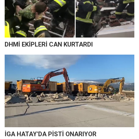
DHMİ EKİPLERİ CAN KURTARDI
İGA HATAY'DA PİSTİ ONARIYOR