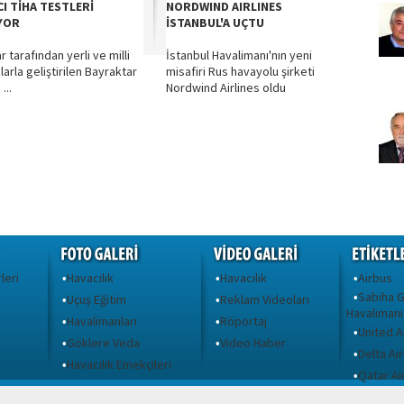
CI TİHA TESTLERİ
NORDWIND AIRLINES
YOR
İSTANBUL'A UÇTU
 tarafından yerli ve milli
İstanbul Havalimanı'nın yeni
arla geliştirilen Bayraktar
misafiri Rus havayolu şirketi
...
Nordwind Airlines oldu
leri
Havacılık
Havacılık
Airbus
•
•
•
Sabiha 
•
Uçuş Eğitim
Reklam Videoları
•
•
Havalimanı
Havalimanları
Röportaj
•
•
United A
•
Göklere Veda
Video Haber
•
•
Delta Air
•
ı
Havacılık Emekçileri
•
Qatar A
•