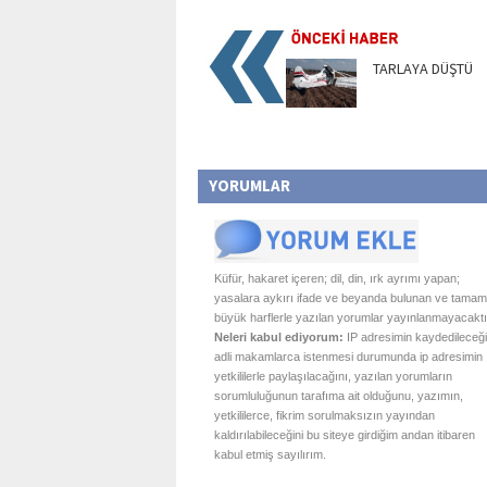
TARLAYA DÜŞTÜ
YORUMLAR
Küfür, hakaret içeren; dil, din, ırk ayrımı yapan;
yasalara aykırı ifade ve beyanda bulunan ve tamam
büyük harflerle yazılan yorumlar yayınlanmayacaktı
Neleri kabul ediyorum:
IP adresimin kaydedileceği
adli makamlarca istenmesi durumunda ip adresimin
yetkililerle paylaşılacağını, yazılan yorumların
sorumluluğunun tarafıma ait olduğunu, yazımın,
yetkililerce, fikrim sorulmaksızın yayından
kaldırılabileceğini bu siteye girdiğim andan itibaren
kabul etmiş sayılırım.