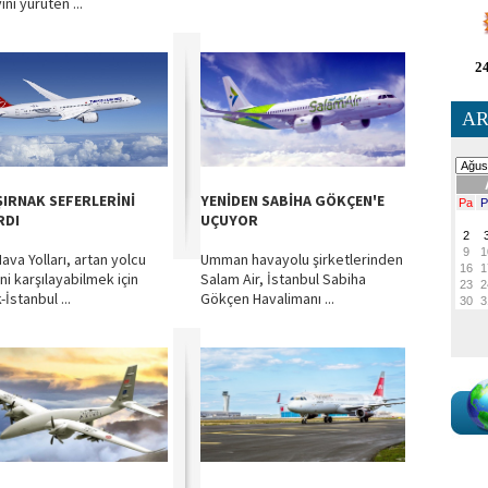
ni yürüten ...
24
AR
ŞIRNAK SEFERLERİNİ
YENİDEN SABİHA GÖKÇEN'E
RDI
UÇUYOR
ava Yolları, artan yolcu
Umman havayolu şirketlerinden
ni karşılayabilmek için
Salam Air, İstanbul Sabiha
-İstanbul ...
Gökçen Havalimanı ...