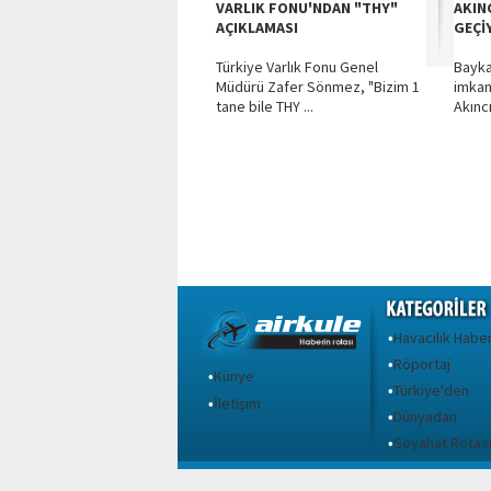
VARLIK FONU'NDAN "THY"
AKIN
AÇIKLAMASI
GEÇİ
Türkiye Varlık Fonu Genel
Baykar
Müdürü Zafer Sönmez, "Bizim 1
imkanl
tane bile THY ...
Akıncı 
Havacılık Haber
•
Röportaj
•
Künye
•
Türkiye'den
•
İletişim
•
Dünyadan
•
Seyahat Rotas
•