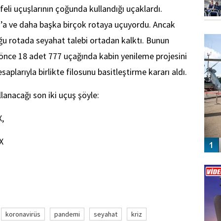
eli uçuşlarının çoğunda kullandığı uçaklardı.
’a ve daha başka birçok rotaya uçuyordu. Ancak
FO
SİNG
oğu rotada seyahat talebi ortadan kalktı. Bunun
e önce 18 adet 777 uçağında kabin yenileme projesini
plarıyla birlikte filosunu basitleştirme kararı aldı.
lanacağı son iki uçuş şöyle:
X,
X
Vİ
ENGEL
koronavirüs
pandemi
seyahat
kriz