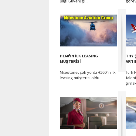
Bilgi Güvenliği ...
görevi
H160'IN İLK LEASING
THY 
MÜŞTERİSİ
ARTI
Milestone, çok yönlü H160’ın ilk
Türk H
leasing müşterisi oldu
talebi
Şırnak