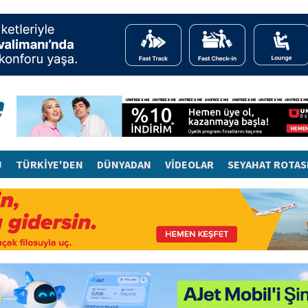
J
TÜRKİYE'DEN
DÜNYADAN
VİDEOLAR
SEYAHAT ROTAS