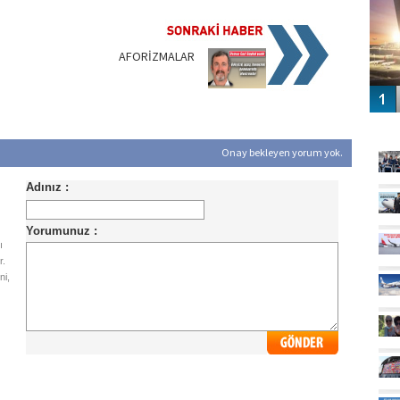
AFORİZMALAR
GÜ
Onay bekleyen yorum yok.
ı
r.
ni,