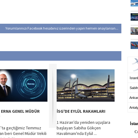
Yorumlarınızı Facebook hesabınız üzerinden yapın hemen onaylansın...
UÇ
İstanb
Sabih
Anka
Antal
 ERNA GENEL MÜDÜR
İSG'DE EYLÜL RAKAMLARI
HA
U
1 Haziran’da yeniden uçuşlara
İsta
’ta geçtiğimiz Temmuz
başlayan Sabiha Gökçen
C
an beri Genel Müdür Vekili
Havalimanı'nda Eylül ...