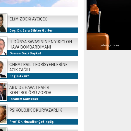
ELİMİZDEKİ AYÇİÇEĞİ
Doç. Dr. Esra Bihter Gürler
II. DÜNYA SAVAŞININ EN YIKICI ON
HAVA BOMBARDIMANI
Osman Gazi Baykal
CHEMTRAIL TEORİSYENLERİNE
AÇIK ÇAĞRI
Engin Aksüt
ABD'DE HAVA TRAFİK
KONTROLÖRÜ ZORDA
İbrahim Köktener
PSİKOLOJİK OKURYAZARLIK
Prof. Dr. Muzaffer Çetingüç