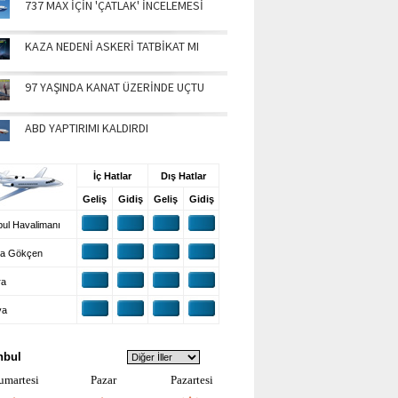
737 MAX İÇİN 'ÇATLAK' İNCELEMESİ
KAZA NEDENİ ASKERİ TATBİKAT MI
97 YAŞINDA KANAT ÜZERİNDE UÇTU
ABD YAPTIRIMI KALDIRDI
UŞ BİLGİLERİ
İç Hatlar
Dış Hatlar
Geliş
Gidiş
Geliş
Gidiş
ul Havalimanı
a Gökçen
ra
ya
VA DURUMU
nbul
umartesi
Pazar
Pazartesi