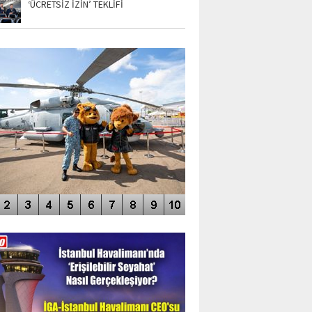
‘ÜCRETSİZ İZİN’ TEKLİFİ
TO GALERİ
APUR AIRSHOW-2020
DEO GALERİ
LERİN AŞILDIĞI HAVALİMANI