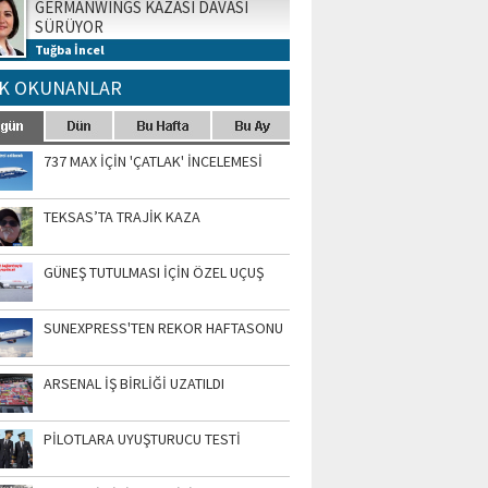
GERMANWINGS KAZASI DAVASI
SÜRÜYOR
Tuğba İncel
K OKUNANLAR
737 MAX İÇİN 'ÇATLAK' İNCELEMESİ
TEKSAS’TA TRAJİK KAZA
GÜNEŞ TUTULMASI İÇİN ÖZEL UÇUŞ
SUNEXPRESS'TEN REKOR HAFTASONU
ARSENAL İŞ BİRLİĞİ UZATILDI
PİLOTLARA UYUŞTURUCU TESTİ