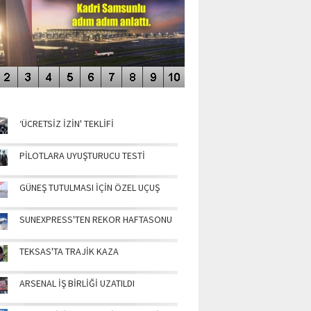
NÜN MANŞETLERİ
‘ÜCRETSİZ İZİN' TEKLİFİ
PİLOTLARA UYUŞTURUCU TESTİ
GÜNEŞ TUTULMASI İÇİN ÖZEL UÇUŞ
SUNEXPRESS'TEN REKOR HAFTASONU
TEKSAS'TA TRAJİK KAZA
ARSENAL İŞ BİRLİĞİ UZATILDI