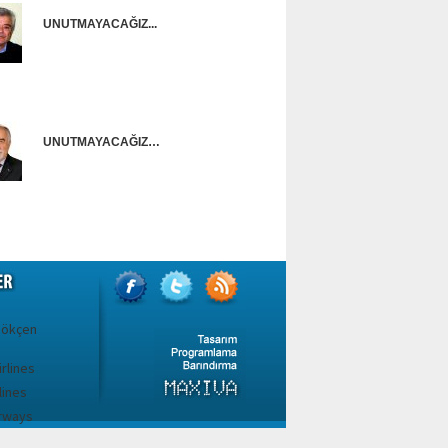
UNUTMAYACAĞIZ...
Onur Güntürkün
UNUTMAYACAĞIZ…
Ünal Başusta
Gökçen
irlines
lines
irways