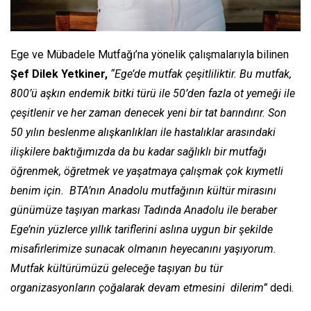
Ege ve Mübadele Mutfağı’na yönelik çalışmalarıyla bilinen
Şef Dilek Yetkiner,
“Ege’de mutfak çeşitliliktir. Bu mutfak,
800’ü aşkın endemik bitki türü ile 50’den fazla ot yemeği ile
çeşitlenir ve her zaman denecek yeni bir tat barındırır. Son
50 yılın beslenme alışkanlıkları ile hastalıklar arasındaki
ilişkilere baktığımızda da bu kadar sağlıklı bir mutfağı
öğrenmek, öğretmek ve yaşatmaya çalışmak çok kıymetli
benim için. BTA’nın Anadolu mutfağının kültür mirasını
günümüze taşıyan markası Tadında Anadolu ile beraber
Ege’nin yüzlerce yıllık tariflerini aslına uygun bir şekilde
misafirlerimize sunacak olmanın heyecanını yaşıyorum.
Mutfak kültürümüzü geleceğe taşıyan bu tür
organizasyonların çoğalarak devam etmesini dilerim”
dedi.