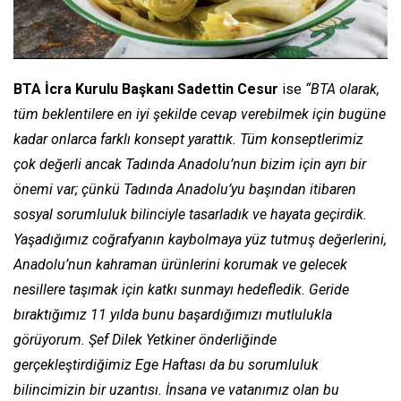
BTA İcra Kurulu Başkanı Sadettin Cesur
ise
“BTA olarak,
tüm beklentilere en iyi şekilde cevap verebilmek için bugüne
kadar onlarca farklı konsept yarattık. Tüm konseptlerimiz
çok değerli ancak Tadında Anadolu’nun bizim için ayrı bir
önemi var; çünkü Tadında Anadolu’yu başından itibaren
sosyal sorumluluk bilinciyle tasarladık ve hayata geçirdik.
Yaşadığımız coğrafyanın kaybolmaya yüz tutmuş değerlerini,
Anadolu’nun kahraman ürünlerini korumak ve gelecek
nesillere taşımak için katkı sunmayı hedefledik. Geride
bıraktığımız 11 yılda bunu başardığımızı mutlulukla
görüyorum. Şef Dilek Yetkiner önderliğinde
gerçekleştirdiğimiz Ege Haftası da bu sorumluluk
bilincimizin bir uzantısı. İnsana ve vatanımız olan bu