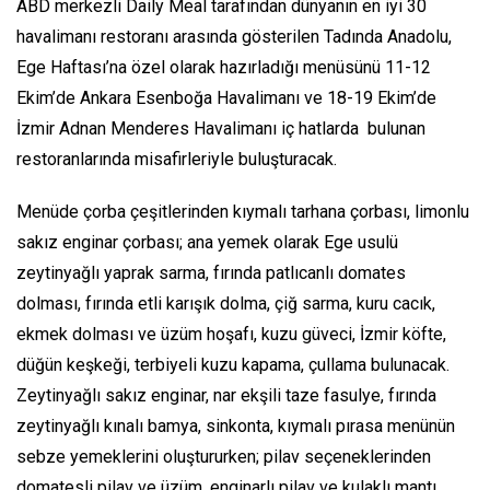
ABD merkezli Daily Meal tarafından dünyanın en iyi 30
havalimanı restoranı arasında gösterilen Tadında Anadolu,
Ege Haftası’na özel olarak hazırladığı menüsünü 11-12
Ekim’de Ankara Esenboğa Havalimanı ve 18-19 Ekim’de
İzmir Adnan Menderes Havalimanı iç hatlarda bulunan
restoranlarında misafirleriyle buluşturacak.
Menüde çorba çeşitlerinden kıymalı tarhana çorbası, limonlu
sakız enginar çorbası; ana yemek olarak Ege usulü
zeytinyağlı yaprak sarma, fırında patlıcanlı domates
dolması, fırında etli karışık dolma, çiğ sarma, kuru cacık,
ekmek dolması ve üzüm hoşafı, kuzu güveci, İzmir köfte,
düğün keşkeği, terbiyeli kuzu kapama, çullama bulunacak.
Zeytinyağlı sakız enginar, nar ekşili taze fasulye, fırında
zeytinyağlı kınalı bamya, sinkonta, kıymalı pırasa menünün
sebze yemeklerini oluştururken; pilav seçeneklerinden
domatesli pilav ve üzüm, enginarlı pilav ve kulaklı mantı