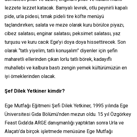
lezzete lezzet katacak. Bamyalı levrek, otlu peynirli kapalı
pide, urla pidesi, tırnak pideli tire köfte menüyü
taçlandırırken; salata ve meze olarak kuru börülce piyazı,
cibez salatası, enginar salatası, peksimet salatası, yaz
turşusu ve kuru cacık Ege’yi doya doya hissettirecek. Son
olarak “tatlı yiyelim, tatlı konuşalım” diyenler için şefin
maharetli ellerinden çıkan lorlu tatlı börek, kadayıflı
muhallebi ve kalbura bastı zengin yemek kültürümüzün en
iyi örneklerinden olacak.
Şef Dilek Yetkiner kimdir?
Ege Mutfağı Eğitmeni Şefi Dilek Yetkiner, 1995 yılında Ege
Üniversitesi Gıda Bölümü’nden mezun oldu. 15 yıl Özgörkey
Feast Gıda’da ARGE danışmanlığı yaptıktan sonra Urla ve
Alaçatı’da birçok işletmede menüsüne Ege Mutfağı