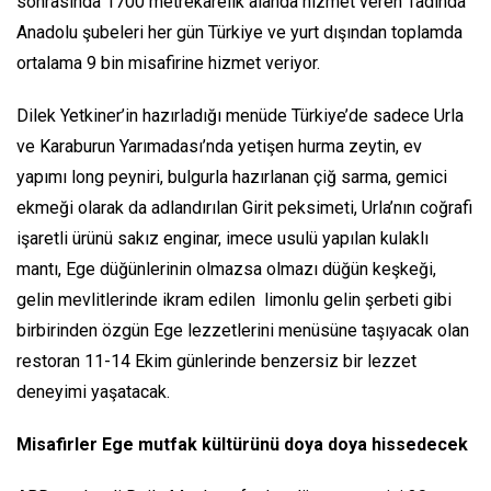
sonrasında 1700 metrekarelik alanda hizmet veren Tadında
Anadolu şubeleri her gün Türkiye ve yurt dışından toplamda
ortalama 9 bin misafirine hizmet veriyor.
Dilek Yetkiner’in hazırladığı menüde Türkiye’de sadece Urla
ve Karaburun Yarımadası’nda yetişen hurma zeytin, ev
yapımı long peyniri, bulgurla hazırlanan çiğ sarma, gemici
ekmeği olarak da adlandırılan Girit peksimeti, Urla’nın coğrafi
işaretli ürünü sakız enginar, imece usulü yapılan kulaklı
mantı, Ege düğünlerinin olmazsa olmazı düğün keşkeği,
gelin mevlitlerinde ikram edilen limonlu gelin şerbeti gibi
birbirinden özgün Ege lezzetlerini menüsüne taşıyacak olan
restoran 11-14 Ekim günlerinde benzersiz bir lezzet
deneyimi yaşatacak.
Misafirler Ege mutfak kültürünü doya doya hissedecek